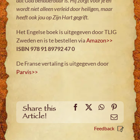
dat God benaderbaar is. Hij zorgt voor je en
wordt niet alleen verleid door heiligen, maar
heeft ook jou op Zijn Hart gegrift.
Het Engelse boek is uitgegeven door TLIG
Zweden en is te bestellen via
Amazon>>
ISBN 978 91 89792 47 0
De Franse vertaling is uitgegeven door
Parvis>>
Facebook
X
WhatsApp
Pinteres
Share this
Article!
Email
Feedback