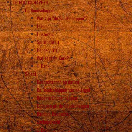
De BOODSCHAPPEN
De Boodschappen
Wat zijn “de Boodschappen”?
Lezen
Luisteren
Spiritualiteit
Handschrift
Wat zegt de Kerk?
Back
Select
Boodschappen op datum
De Boodschappen van de Engel
Recente Boodschappen
Gebeden uit de Boodschappen
Random Boodschap
Zoekopdracht
Back