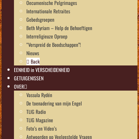
Oecumenische Pelgrimages
Internationale Retraites
Gebedsgroepen
Beth Myriam – Help de Behoeftigen
Interreligieuze Oproep
“Verspreid de Boodschappen”!
Nieuws
Back
EENHEID in VERSCHEIDENHEID
GETUIGENISSEN
OVER
Vassula Rydén
De toenadering van mijn Engel
TLIG Radio
TLIG Magazine
Foto’s en Video’s
Antwoorden op Veelgestelde Vragen