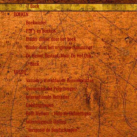
Back
BOEKEN
Boekwinkel
PDF’s en Boeken
Blader online door het boek
Blader door het originele manuscript
De Hemel Bestaat, Maar De Hel Ook
Back
MISSIE
Vassula’s Wereldwijde Bijeenkomsten
Oecumenische Pelgrimages
Internationale Retraites
Gebedsgroepen
Beth Myriam – Help de Behoeftigen
Interreligieuze Oproep
“Verspreid de Boodschappen”!