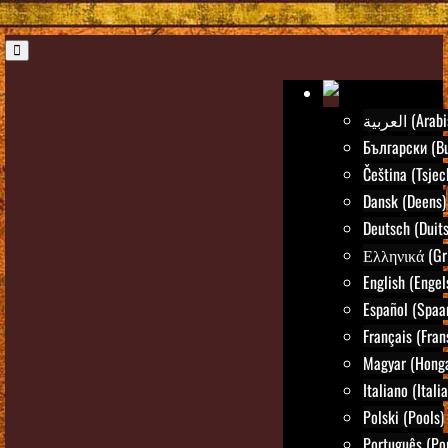
العربية (Ar
Български (Bu
Čeština (Tsjec
Dansk (Deens)
Deutsch (Duits
Ελληνικά (Gr
English (Engel
Español (Spaa
Français (Fran
Magyar (Honga
Italiano (Itali
Polski (Pools)
Português (Po