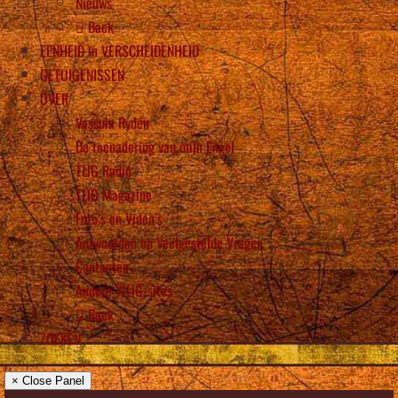
Nieuws
Back
EENHEID in VERSCHEIDENHEID
GETUIGENISSEN
OVER
Vassula Rydén
De toenadering van mijn Engel
TLIG Radio
TLIG Magazine
Foto’s en Video’s
Antwoorden op Veelgestelde Vragen
Contacten
Andere WLIG-sites
Back
ZOEKEN
× Close Panel