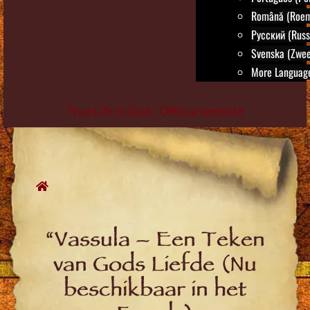
Română (Roem
Русский (Russ
Svenska (Zwee
More Language
True Life in God - Official website
Skip
to
content
“Vassula – Een Teken
van Gods Liefde (Nu
beschikbaar in het