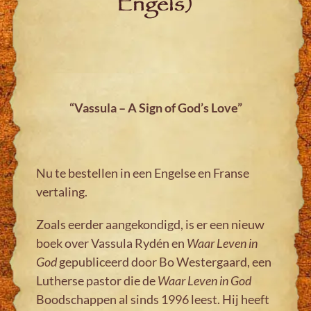
Engels)
“Vassula –
A Sig
n o
f God
’s Love”
Nu te bestellen in een Engelse en Franse
vertaling.
Zoals eerder aangekondigd, is er een nieuw
boek over Vassula Rydén en
Waar Leven in
God
gepubliceerd door Bo Westergaard, een
Lutherse pastor die de
Waar Leven in God
Boodschappen al sinds 1996 leest. Hij heeft