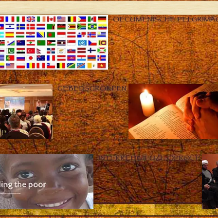
OECUMENISCHE PELGRIMA
GEBEDSGROEPEN
INTERRELIGIEUZE OPROEP