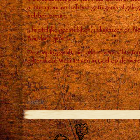
achtergronden hebben getuigenis afgelegd
hebben ervare
Christelijke geestelijken, religieuzen en 
Boodschappen.
De roeping geldt niet alleen voor Christ
erkend dat Waar Leven in God op de were
Close
OVER