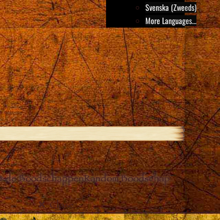
Svenska (Zweeds)
More Languages...
it de Boodschappen
Random Boodschap
Close