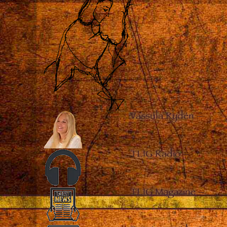
Vassula Rydén
–
TLIG Radio
–
TLIG Magazine
–