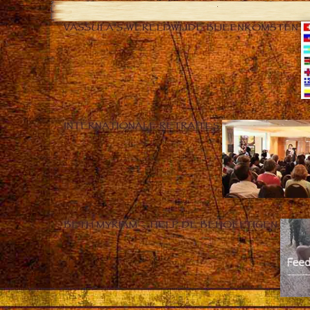
VASSULA’S WERELDWIJDE BIJEENKOMSTEN
INTERNATIONALE RETRAITES
BETH MYRIAM – HELP DE BEHOEFTIGEN