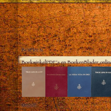
BOEKEN
Boekwinkel
PDF’s en Boeken
Blader onlin
MISSIE