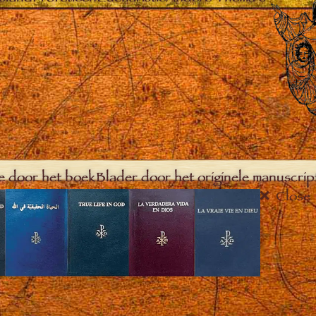
e door het boek
Blader door het originele manuscrip
Close