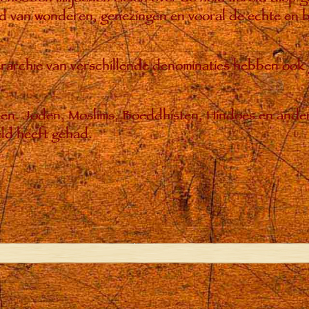
 van wonderen, genezingen en vooral de echte en bl
hiërarchie van verschillende denominaties hebben ook
enen. Joden, Moslims, Boeddhisten, Hindoes en ande
ld heeft gehad.