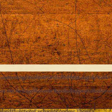
Luisteren
Spiritualiteit
Handschrift
Wat zegt de Kerk?
n van de Engel
Recente Boodschappen
Gebeden u
sland
Profetieën
Eucharistie
Andere Thema’s