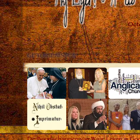
Close
GETUIGENISSEN
De Boodschappen van Waar Leven in God he