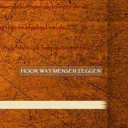
ijvende levensveranderingen die ze
 getuigenis afgelegd van de
ren, hebben ook het positieve effect
HOOR WAT MENSEN ZEGGEN