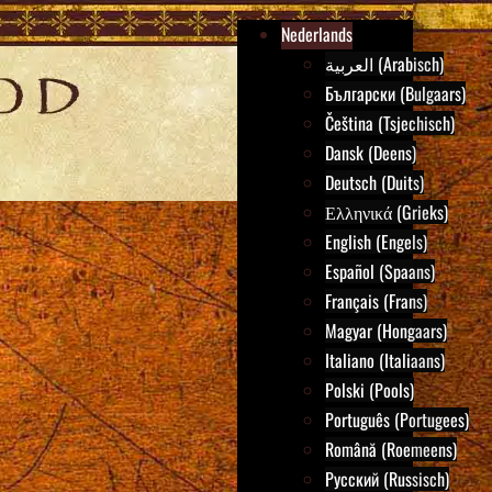
Nederlands
العربية (Arabisch)
Български (Bulgaars)
Čeština (Tsjechisch)
Dansk (Deens)
Deutsch (Duits)
Ελληνικά (Grieks)
English (Engels)
Español (Spaans)
Français (Frans)
Magyar (Hongaars)
Italiano (Italiaans)
Polski (Pools)
Português (Portugees)
Română (Roemeens)
Русский (Russisch)