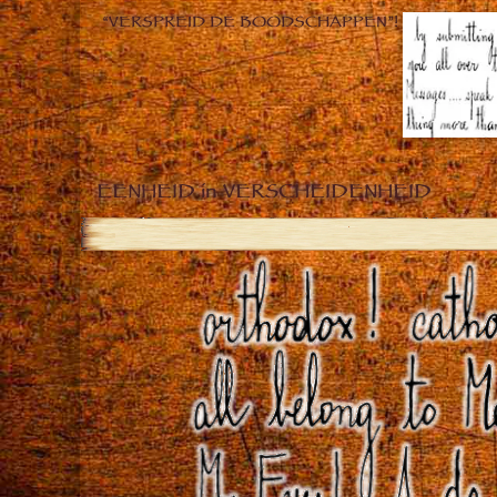
“VERSPREID DE BOODSCHAPPEN”!
EENHEID in VERSCHEIDENHEID