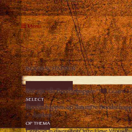
Menu
BOODSCHAPPEN
DE BOODSCHAPPEN
Wat zijn “de Boodschappen”?
Lezen
SELECT
Boodschappen op datum
De Boodschappe
Zoeken
OP THEMA
Eenheid in diversiteit
Onze Lieve Vrouw
Ru