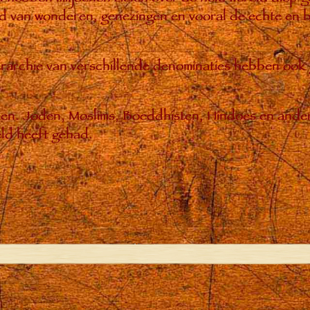
 van wonderen, genezingen en vooral de echte en bl
hiërarchie van verschillende denominaties hebben ook
enen. Joden, Moslims, Boeddhisten, Hindoes en ande
ld heeft gehad.