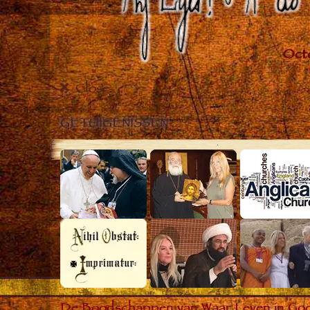
Close
GETUIGENISSEN
De Boodschappen van Waar Leven in God he