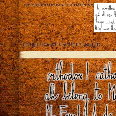
“VERSPREID DE BOODSCHAPPEN”!
EENHEID in VERSCHEIDENHEID