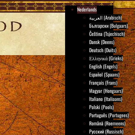
Nederlands
العربية (Arabisch)
Български (Bulgaars)
Čeština (Tsjechisch)
Dansk (Deens)
Deutsch (Duits)
Ελληνικά (Grieks)
English (Engels)
Español (Spaans)
Français (Frans)
Magyar (Hongaars)
Italiano (Italiaans)
Polski (Pools)
Português (Portugees)
Română (Roemeens)
Русский (Russisch)