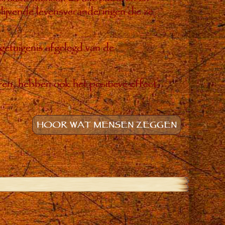
ijvende levensveranderingen die ze
 getuigenis afgelegd van de
ren, hebben ook het positieve effect
HOOR WAT MENSEN ZEGGEN