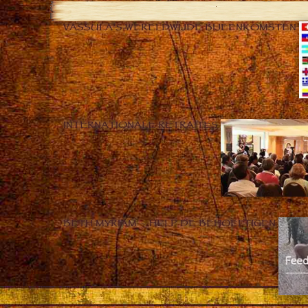
VASSULA’S WERELDWIJDE BIJEENKOMSTEN
INTERNATIONALE RETRAITES
BETH MYRIAM – HELP DE BEHOEFTIGEN