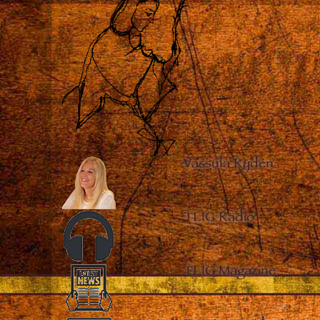
Vassula Rydén
–
TLIG Radio
–
TLIG Magazine
–