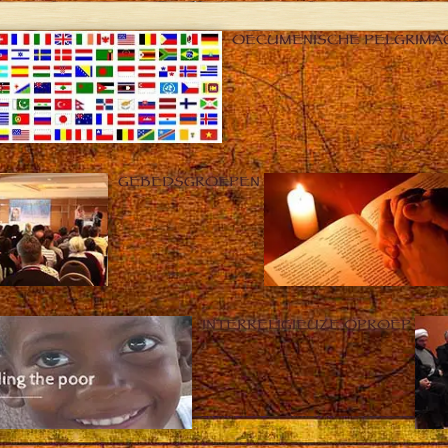
OECUMENISCHE PELGRIMA
GEBEDSGROEPEN
INTERRELIGIEUZE OPROEP