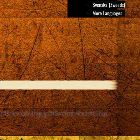
Svenska (Zweeds)
More Languages...
it de Boodschappen
Random Boodschap
Close