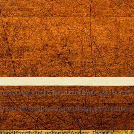
Luisteren
Spiritualiteit
Handschrift
Wat zegt de Kerk?
n van de Engel
Recente Boodschappen
Gebeden u
sland
Profetieën
Eucharistie
Andere Thema’s