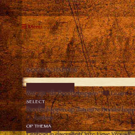
Menu
BOODSCHAPPEN
DE BOODSCHAPPEN
Wat zijn “de Boodschappen”?
Lezen
SELECT
Boodschappen op datum
De Boodschappe
Zoeken
OP THEMA
Eenheid in diversiteit
Onze Lieve Vrouw
Ru