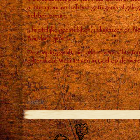
achtergronden hebben getuigenis afgelegd
hebben ervare
Christelijke geestelijken, religieuzen en 
Boodschappen.
De roeping geldt niet alleen voor Christ
erkend dat Waar Leven in God op de were
Close
OVER