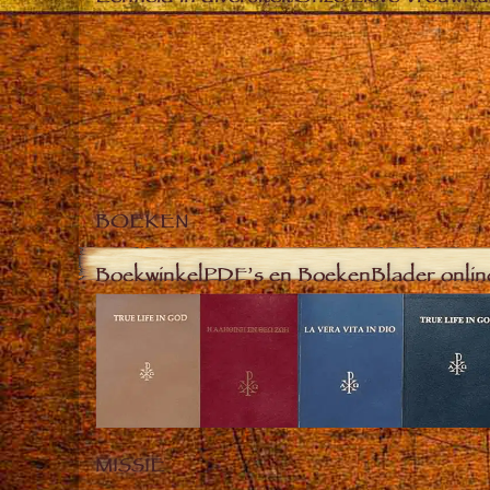
BOEKEN
Boekwinkel
PDF’s en Boeken
Blader onlin
MISSIE