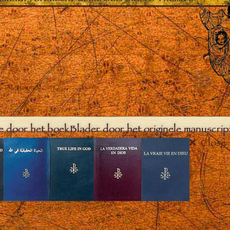
e door het boek
Blader door het originele manuscrip
Close