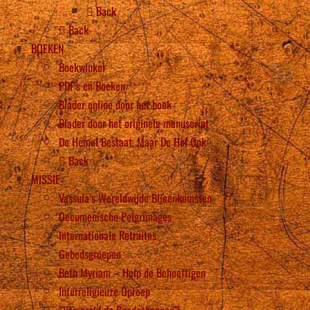
Back
Back
BOEKEN
Boekwinkel
PDF’s en Boeken
Blader online door het boek
Blader door het originele manuscript
De Hemel Bestaat, Maar De Hel Ook
Back
MISSIE
Vassula’s Wereldwijde Bijeenkomsten
Oecumenische Pelgrimages
Internationale Retraites
Gebedsgroepen
Beth Myriam – Help de Behoeftigen
Interreligieuze Oproep
“Verspreid de Boodschappen”!