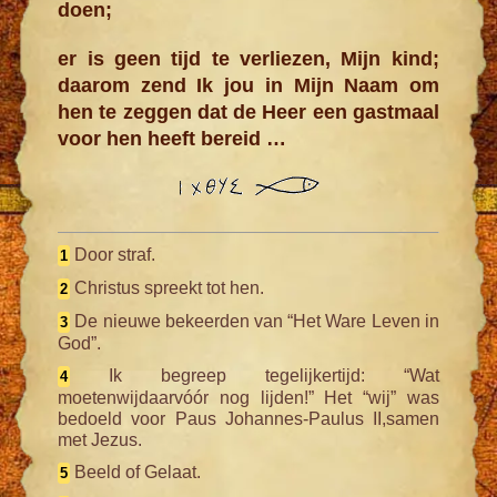
doen;
er is geen tijd te verliezen, Mijn kind;
daarom zend Ik jou in Mijn Naam om
hen te zeggen dat de Heer een gastmaal
voor hen heeft bereid …
Door straf.
1
Christus spreekt tot hen.
2
De nieuwe bekeerden van “Het Ware Leven in
3
God”.
Ik begreep tegelijkertijd: “Wat
4
moetenwijdaarvóór nog lijden!” Het “wij” was
bedoeld voor Paus Johannes-Paulus II,samen
met Jezus.
Beeld of Gelaat.
5