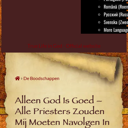
Română (Roem
Русский (Russ
Svenska (Zwee
More Language
True Life in God - Official website
Skip
to
content
›
De Boodschappen
Alleen God Is Goed –
Alle Priesters Zouden
Mij Moeten Navolgen In