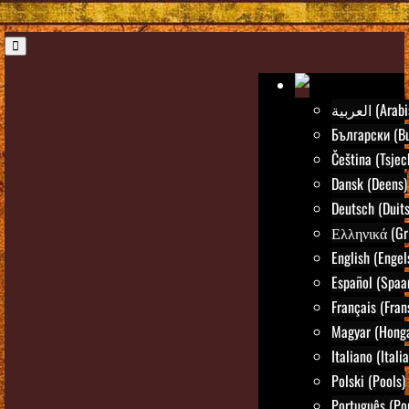
العربية (Ar
Български (Bu
Čeština (Tsjec
Dansk (Deens)
Deutsch (Duits
Ελληνικά (Gr
English (Engel
Español (Spaa
Français (Fran
Magyar (Honga
Italiano (Itali
Polski (Pools)
Português (Po