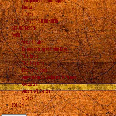
Nieuws
Back
EENHEID in VERSCHEIDENHEID
GETUIGENISSEN
OVER
Vassula Rydén
De toenadering van mijn Engel
TLIG Radio
TLIG Magazine
Foto’s en Video’s
Antwoorden op Veelgestelde Vragen
Contacten
Andere WLIG-sites
Back
ZOEKEN