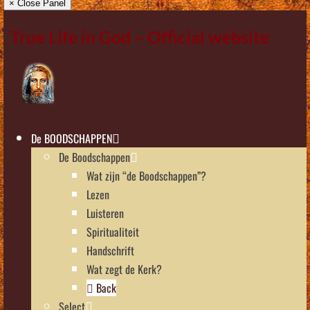
× Close Panel
True Life in God – Official website
De BOODSCHAPPEN
De Boodschappen
Wat zijn “de Boodschappen”?
Lezen
Luisteren
Spiritualiteit
Handschrift
Wat zegt de Kerk?
Back
Select