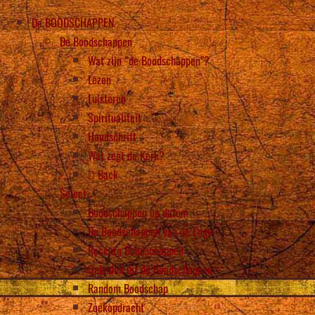
De BOODSCHAPPEN
De Boodschappen
Wat zijn “de Boodschappen”?
Lezen
Luisteren
Spiritualiteit
Handschrift
Wat zegt de Kerk?
Back
Select
Boodschappen op datum
De Boodschappen van de Engel
Recente Boodschappen
Gebeden uit de Boodschappen
Random Boodschap
Zoekopdracht