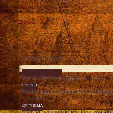
Menu
BOODSCHAPPEN
DE BOODSCHAPPEN
Wat zijn “de Boodschappen”?
Lezen
SELECT
Boodschappen op datum
De Boodschappe
Zoeken
OP THEMA
Eenheid in diversiteit
Onze Lieve Vrouw
Ru