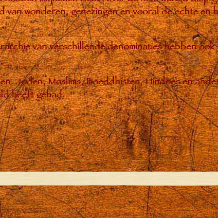
 van wonderen, genezingen en vooral de echte en bl
hiërarchie van verschillende denominaties hebben ook
enen. Joden, Moslims, Boeddhisten, Hindoes en ande
ld heeft gehad.