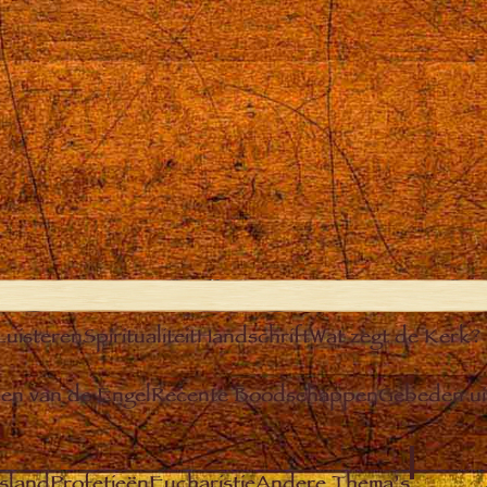
Luisteren
Spiritualiteit
Handschrift
Wat zegt de Kerk?
n van de Engel
Recente Boodschappen
Gebeden u
sland
Profetieën
Eucharistie
Andere Thema’s