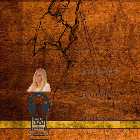
Vassula Rydén
–
TLIG Radio
–
TLIG Magazine
–