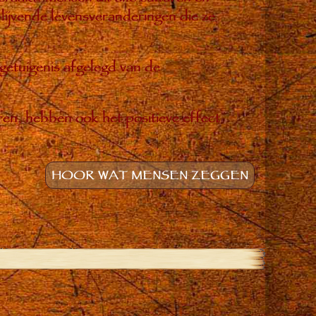
ijvende levensveranderingen die ze
 getuigenis afgelegd van de
ren, hebben ook het positieve effect
HOOR WAT MENSEN ZEGGEN