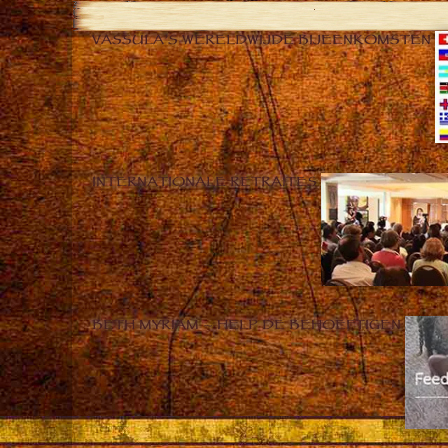
VASSULA’S WERELDWIJDE BIJEENKOMSTEN
INTERNATIONALE RETRAITES
BETH MYRIAM – HELP DE BEHOEFTIGEN