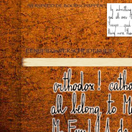
“VERSPREID DE BOODSCHAPPEN”!
EENHEID in VERSCHEIDENHEID