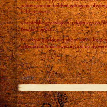
achtergronden hebben getuigenis afgelegd
hebben ervare
Christelijke geestelijken, religieuzen en 
Boodschappen.
De roeping geldt niet alleen voor Christ
erkend dat Waar Leven in God op de were
Close
OVER