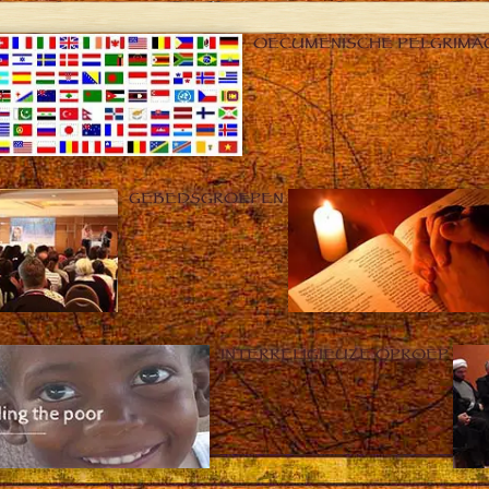
OECUMENISCHE PELGRIMA
GEBEDSGROEPEN
INTERRELIGIEUZE OPROEP