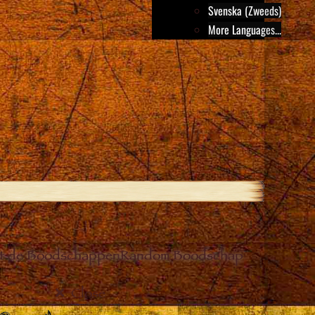
Svenska (Zweeds)
More Languages...
it de Boodschappen
Random Boodschap
Close