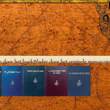
e door het boek
Blader door het originele manuscrip
Close