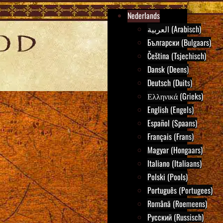
Nederlands
العربية (Arabisch)
Български (Bulgaars)
Čeština (Tsjechisch)
Dansk (Deens)
Deutsch (Duits)
Ελληνικά (Grieks)
English (Engels)
Español (Spaans)
Français (Frans)
Magyar (Hongaars)
Italiano (Italiaans)
Polski (Pools)
Português (Portugees)
Română (Roemeens)
Русский (Russisch)