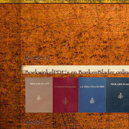
BOEKEN
Boekwinkel
PDF’s en Boeken
Blader onlin
MISSIE