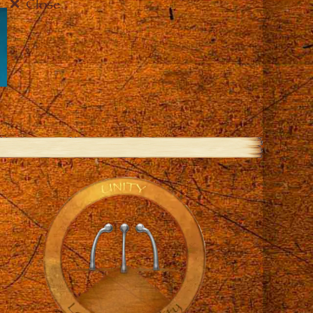
Close