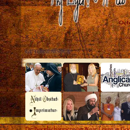
Close
GETUIGENISSEN
De Boodschappen van Waar Leven in God he