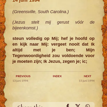
(Greensville, South Carolina.)
(Jezus stelt mij gerust vóór de
bijeenkomst.)
steun volledig op Mij; hef je hoofd op
en kijk naar Mij: vergeet nooit dat Ik
altijd met je ben; Mijn
Tegenwoordigheid zou voldoende voor
je moeten zijn; Ik Jezus, zegen je; ic;
PREVIOUS
INDEX
NEXT
13 juni 1994
15 juni 1994
Facebook
X
WhatsA