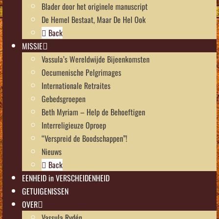
Blader door het originele manuscript
De Hemel Bestaat, Maar De Hel Ook
Back
MISSIE
Vassula’s Wereldwijde Bijeenkomsten
Oecumenische Pelgrimages
Internationale Retraites
Gebedsgroepen
Beth Myriam – Help de Behoeftigen
Interreligieuze Oproep
“Verspreid de Boodschappen”!
Nieuws
Back
EENHEID in VERSCHEIDENHEID
GETUIGENISSEN
OVER
Vassula Rydén