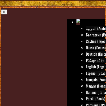
العربية (Ar
Български (Bu
Čeština (Tsjec
Dansk (Deens)
Deutsch (Duits
Ελληνικά (Gr
English (Engel
Español (Spaa
Français (Fran
Magyar (Honga
Italiano (Itali
Polski (Pools)
Português (Po