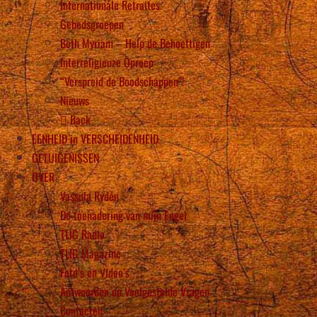
Internationale Retraites
Gebedsgroepen
Beth Myriam – Help de Behoeftigen
Interreligieuze Oproep
“Verspreid de Boodschappen”!
Nieuws
Back
EENHEID in VERSCHEIDENHEID
GETUIGENISSEN
OVER
Vassula Rydén
De toenadering van mijn Engel
TLIG Radio
TLIG Magazine
Foto’s en Video’s
Antwoorden op Veelgestelde Vragen
Contacten