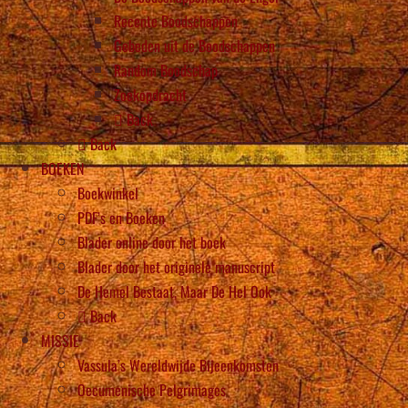
Recente Boodschappen
Gebeden uit de Boodschappen
Random Boodschap
Zoekopdracht
Back
Back
BOEKEN
Boekwinkel
PDF’s en Boeken
Blader online door het boek
Blader door het originele manuscript
De Hemel Bestaat, Maar De Hel Ook
Back
MISSIE
Vassula’s Wereldwijde Bijeenkomsten
Oecumenische Pelgrimages