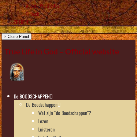
Andere WLIG-sites
Back
ZOEKEN
× Close Panel
True Life in God – Official website
De BOODSCHAPPEN
De Boodschappen
Wat zijn “de Boodschappen”?
Lezen
Luisteren