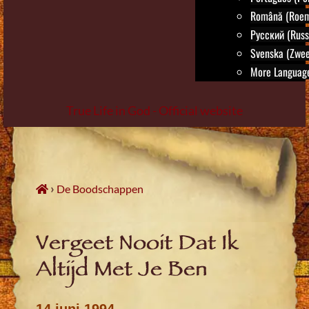
Română (Roem
Русский (Russ
Svenska (Zwee
More Language
True Life in God - Official website
Skip
to
content
›
De Boodschappen
Vergeet Nooit Dat Ik
Altijd Met Je Ben
14 juni 1994