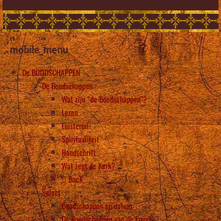
mobile_menu
De BOODSCHAPPEN
De Boodschappen
Wat zijn “de Boodschappen”?
Lezen
Luisteren
Spiritualiteit
Handschrift
Wat zegt de Kerk?
Back
Select
Boodschappen op datum
De Boodschappen van de Engel