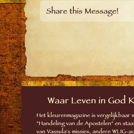
Share this Message!
Waar Leven in God 
Het kleurenmagazine is vergelijkbaar
"Handeling van de Apostelen" en staat
van Vassula's missies, andere WLIG-act