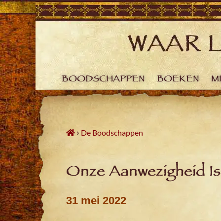
Skip
to
content
BOODSCHAPPEN
BOEKEN
M
›
De Boodschappen
Onze Aanwezigheid Is
31 mei 2022