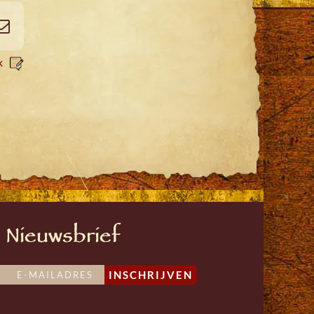
App
terest
Email
k
Nieuwsbrief
INSCHRIJVEN