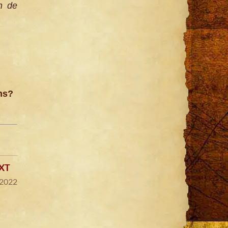
n de
ons?
XT
 2022