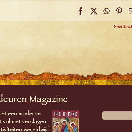
Facebook
X
Whats
Pin
Feedbac
Kleuren Magazine
 met een moderne
 vol met verslagen
iviteiten wereldwijd