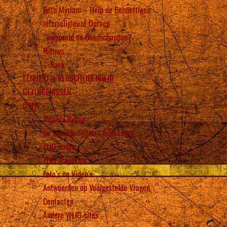
Beth Myriam – Help de Behoeftigen
Interreligieuze Oproep
“Verspreid de Boodschappen”!
Nieuws
Back
EENHEID in VERSCHEIDENHEID
GETUIGENISSEN
OVER
Vassula Rydén
De toenadering van mijn Engel
TLIG Radio
TLIG Magazine
Foto’s en Video’s
Antwoorden op Veelgestelde Vragen
Contacten
Andere WLIG-sites