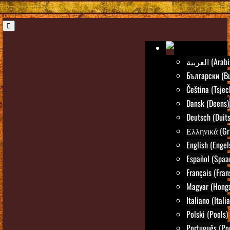
العربية (Ar
Български (Bu
Čeština (Tsjec
Dansk (Deens)
Deutsch (Duits
Ελληνικά (Gr
English (Engel
Español (Spaa
Français (Fran
Magyar (Honga
Italiano (Itali
Polski (Pools)
Português (Po