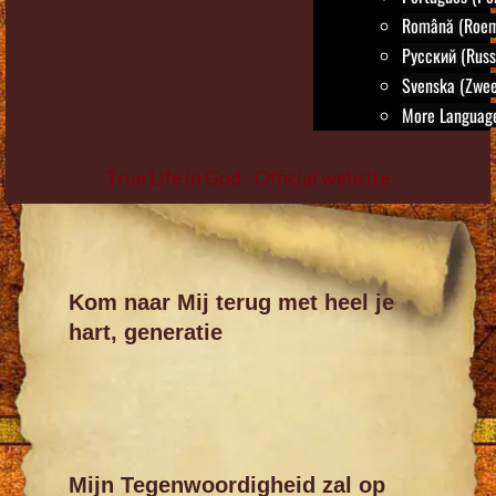
Română (Roem
Русский (Russ
Svenska (Zwee
More Language
True Life in God - Official website
Skip
to
content
Kom naar Mij terug met heel je
hart, generatie
Mijn Tegenwoordigheid zal op