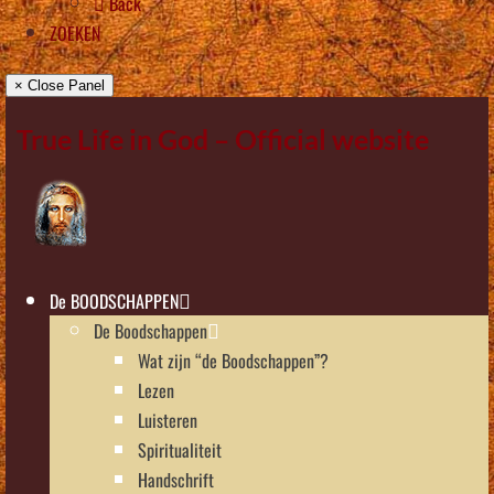
Back
ZOEKEN
× Close Panel
True Life in God – Official website
De BOODSCHAPPEN
De Boodschappen
Wat zijn “de Boodschappen”?
Lezen
Luisteren
Spiritualiteit
Handschrift