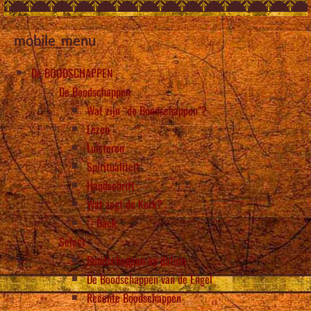
mobile_menu
De BOODSCHAPPEN
De Boodschappen
Wat zijn “de Boodschappen”?
Lezen
Luisteren
Spiritualiteit
Handschrift
Wat zegt de Kerk?
Back
Select
Boodschappen op datum
De Boodschappen van de Engel
Recente Boodschappen