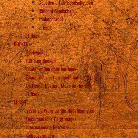
Gebeden uit de Boodschappen
Random Boodschap
Zoekopdracht
Back
Back
BOEKEN
Boekwinkel
PDF’s en Boeken
Blader online door het boek
Blader door het originele manuscript
De Hemel Bestaat, Maar De Hel Ook
Back
MISSIE
Vassula’s Wereldwijde Bijeenkomsten
Oecumenische Pelgrimages
Internationale Retraites
Gebedsgroepen