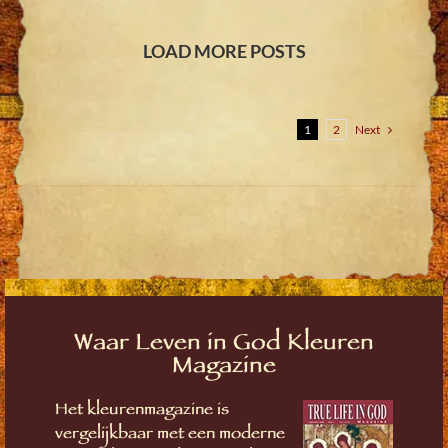
LOAD MORE POSTS
Next
1
2
Waar Leven in God Kleuren
Magazine
Het kleurenmagazine is
vergelijkbaar met een moderne