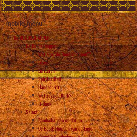
mobile_menu
De BOODSCHAPPEN
De Boodschappen
Wat zijn “de Boodschappen”?
Lezen
Luisteren
Spiritualiteit
Handschrift
Wat zegt de Kerk?
Back
Select
Boodschappen op datum
De Boodschappen van de Engel
Recente Boodschappen