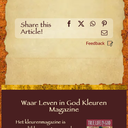
Facebook
X
WhatsApp
Pinteres
Share this
Article!
Email
Feedback
Waar Leven in God Kleuren
Magazine
Het kleurenmagazine is