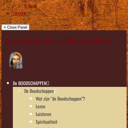
Back
ZOEKEN
× Close Panel
True Life in God – Official website
De BOODSCHAPPEN
De Boodschappen
Wat zijn “de Boodschappen”?
Lezen
Luisteren
Spiritualiteit