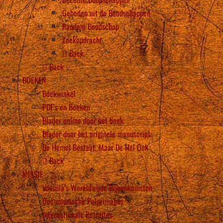
Gebeden uit de Boodschappen
Random Boodschap
Zoekopdracht
Back
Back
BOEKEN
Boekwinkel
PDF’s en Boeken
Blader online door het boek
Blader door het originele manuscript
De Hemel Bestaat, Maar De Hel Ook
Back
MISSIE
Vassula’s Wereldwijde Bijeenkomsten
Oecumenische Pelgrimages
Internationale Retraites