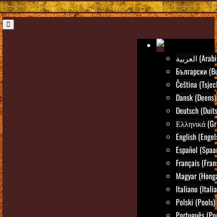
العربية (Ar
Български (Bu
Čeština (Tsjec
Dansk (Deens)
Deutsch (Duits
Ελληνικά (Gr
English (Engel
Español (Spaa
Français (Fran
Magyar (Honga
Italiano (Itali
Polski (Pools)
Português (Po