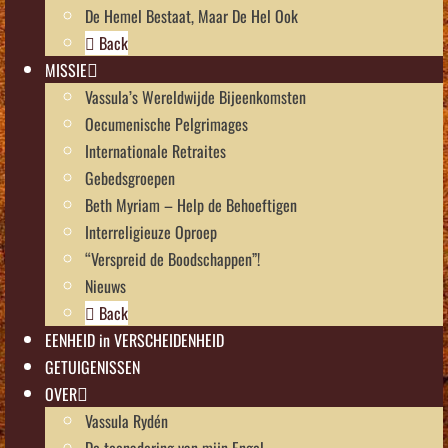
De Hemel Bestaat, Maar De Hel Ook
Back
MISSIE
Vassula’s Wereldwijde Bijeenkomsten
Oecumenische Pelgrimages
Internationale Retraites
Gebedsgroepen
Beth Myriam – Help de Behoeftigen
Interreligieuze Oproep
“Verspreid de Boodschappen”!
Nieuws
Back
EENHEID in VERSCHEIDENHEID
GETUIGENISSEN
OVER
Vassula Rydén
De toenadering van mijn Engel