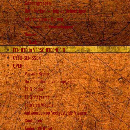
Gebedsgroepen
Beth Myriam – Help de Behoeftigen
Interreligieuze Oproep
“Verspreid de Boodschappen”!
Nieuws
Back
EENHEID in VERSCHEIDENHEID
GETUIGENISSEN
OVER
Vassula Rydén
De toenadering van mijn Engel
TLIG Radio
TLIG Magazine
Foto’s en Video’s
Antwoorden op Veelgestelde Vragen
Contacten
Andere WLIG-sites