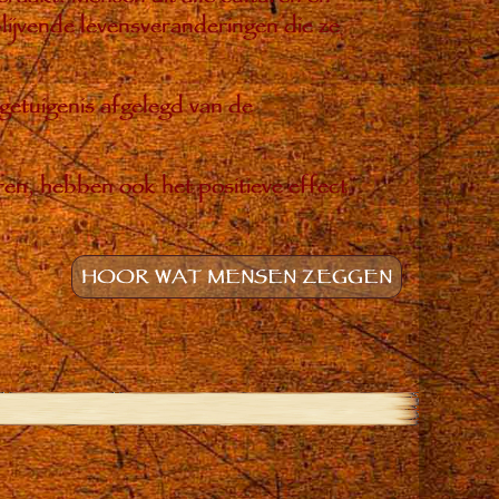
ijvende levensveranderingen die ze
 getuigenis afgelegd van de
ren, hebben ook het positieve effect
HOOR WAT MENSEN ZEGGEN