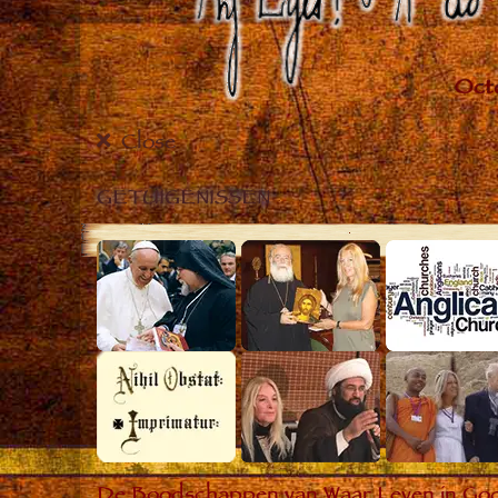
Close
GETUIGENISSEN
De Boodschappen van Waar Leven in God he