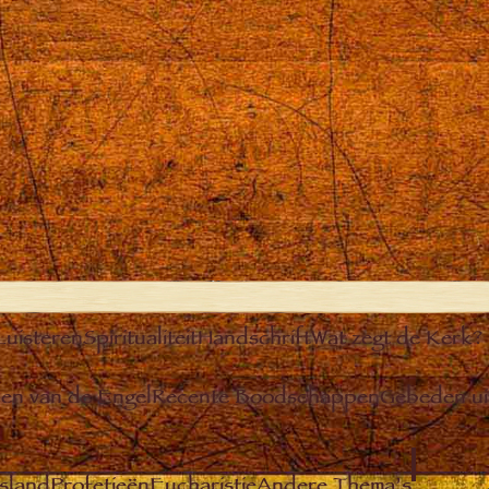
Luisteren
Spiritualiteit
Handschrift
Wat zegt de Kerk?
n van de Engel
Recente Boodschappen
Gebeden u
sland
Profetieën
Eucharistie
Andere Thema’s