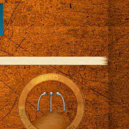
Close