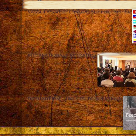
VASSULA’S WERELDWIJDE BIJEENKOMSTEN
INTERNATIONALE RETRAITES
BETH MYRIAM – HELP DE BEHOEFTIGEN