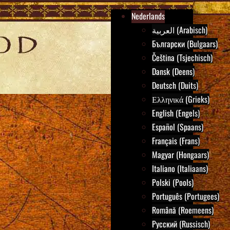
Nederlands
العربية (Arabisch)
Български (Bulgaars)
Čeština (Tsjechisch)
Dansk (Deens)
Deutsch (Duits)
Ελληνικά (Grieks)
English (Engels)
Español (Spaans)
Français (Frans)
Magyar (Hongaars)
Italiano (Italiaans)
Polski (Pools)
Português (Portugees)
Română (Roemeens)
Русский (Russisch)