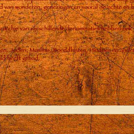
 van wonderen, genezingen en vooral de echte en bl
hiërarchie van verschillende denominaties hebben ook
enen. Joden, Moslims, Boeddhisten, Hindoes en ande
ld heeft gehad.