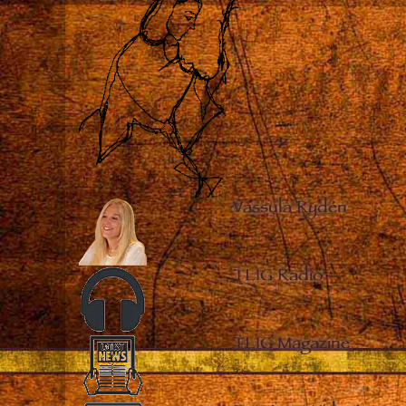
Vassula Rydén
–
TLIG Radio
–
TLIG Magazine
–