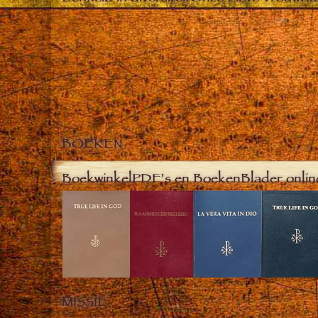
BOEKEN
Boekwinkel
PDF’s en Boeken
Blader onlin
MISSIE