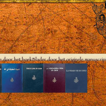
e door het boek
Blader door het originele manuscrip
Close