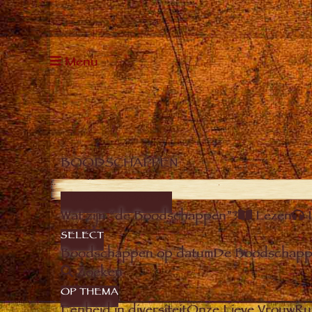
Menu
BOODSCHAPPEN
DE BOODSCHAPPEN
Wat zijn “de Boodschappen”?
Lezen
SELECT
Boodschappen op datum
De Boodschappe
Zoeken
OP THEMA
Eenheid in diversiteit
Onze Lieve Vrouw
Ru