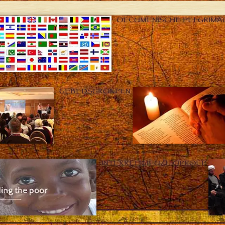
OECUMENISCHE PELGRIMA
GEBEDSGROEPEN
INTERRELIGIEUZE OPROEP