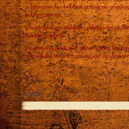
achtergronden hebben getuigenis afgelegd
hebben ervare
Christelijke geestelijken, religieuzen en 
Boodschappen.
De roeping geldt niet alleen voor Christ
erkend dat Waar Leven in God op de were
Close
OVER