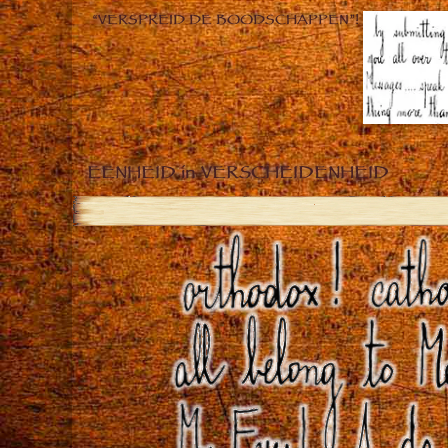
“VERSPREID DE BOODSCHAPPEN”!
EENHEID in VERSCHEIDENHEID