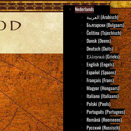
Nederlands
العربية (Arabisch)
Български (Bulgaars)
Čeština (Tsjechisch)
Dansk (Deens)
Deutsch (Duits)
Ελληνικά (Grieks)
English (Engels)
Español (Spaans)
Français (Frans)
Magyar (Hongaars)
Italiano (Italiaans)
Polski (Pools)
Português (Portugees)
Română (Roemeens)
Русский (Russisch)