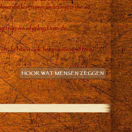
ijvende levensveranderingen die ze
 getuigenis afgelegd van de
ren, hebben ook het positieve effect
HOOR WAT MENSEN ZEGGEN