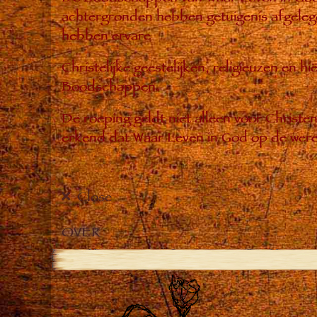
achtergronden hebben getuigenis afgelegd
hebben ervare
Christelijke geestelijken, religieuzen en 
Boodschappen.
De roeping geldt niet alleen voor Christ
erkend dat Waar Leven in God op de were
Close
OVER