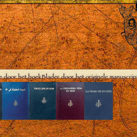
e door het boek
Blader door het originele manuscrip
Close