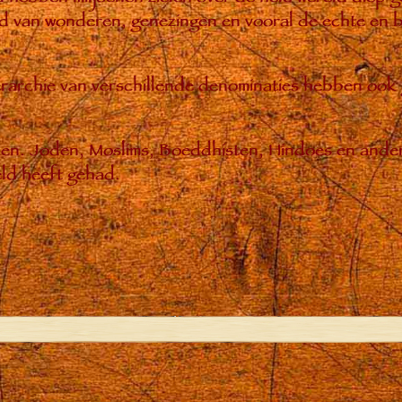
 van wonderen, genezingen en vooral de echte en bl
hiërarchie van verschillende denominaties hebben ook
enen. Joden, Moslims, Boeddhisten, Hindoes en ande
ld heeft gehad.