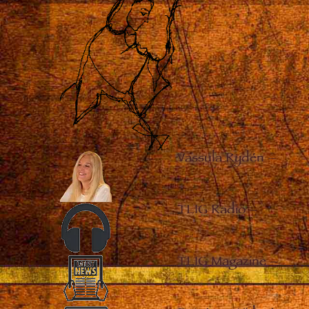
Vassula Rydén
–
TLIG Radio
–
TLIG Magazine
–