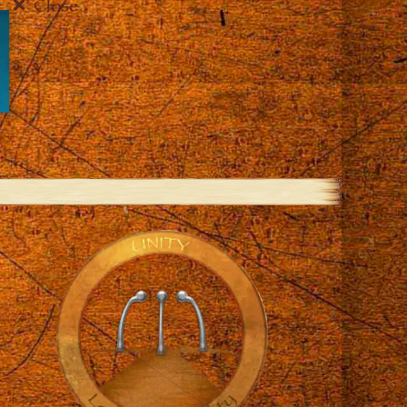
Close