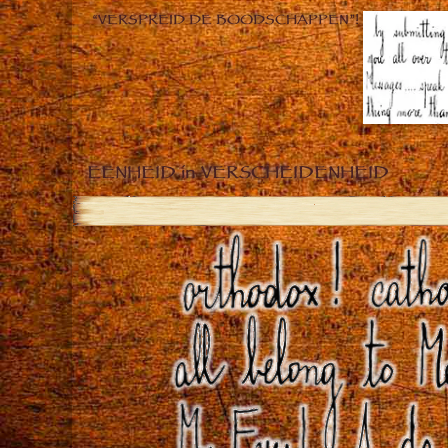
“VERSPREID DE BOODSCHAPPEN”!
EENHEID in VERSCHEIDENHEID