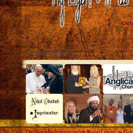
Close
GETUIGENISSEN
De Boodschappen van Waar Leven in God he