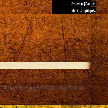
Svenska (Zweeds)
More Languages...
it de Boodschappen
Random Boodschap
Close