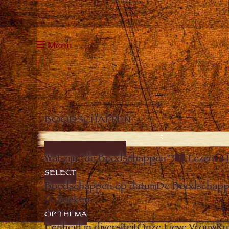
Menu
BOODSCHAPPEN
DE BOODSCHAPPEN
Wat zijn “de Boodschappen”?
Lezen
SELECT
Boodschappen op datum
De Boodschappe
Zoeken
OP THEMA
Eenheid in diversiteit
Onze Lieve Vrouw
Ru