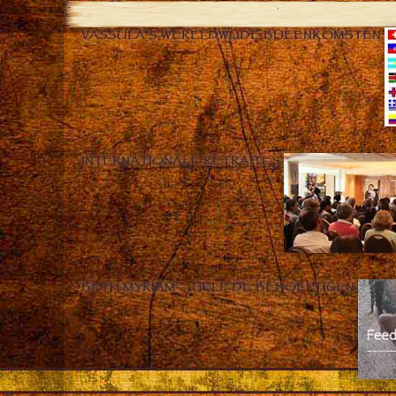
VASSULA’S WERELDWIJDE BIJEENKOMSTEN
INTERNATIONALE RETRAITES
BETH MYRIAM – HELP DE BEHOEFTIGEN