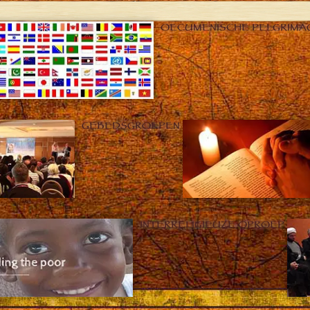
OECUMENISCHE PELGRIMA
GEBEDSGROEPEN
INTERRELIGIEUZE OPROEP