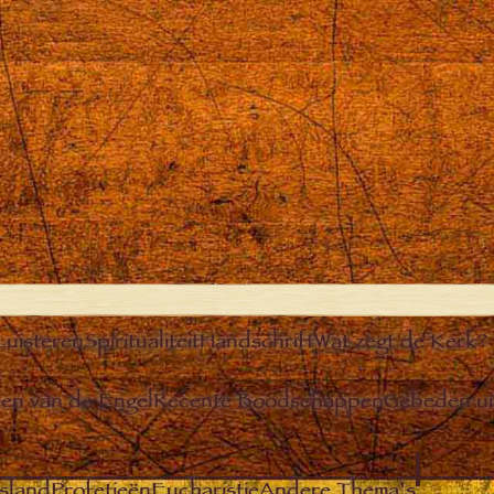
Luisteren
Spiritualiteit
Handschrift
Wat zegt de Kerk?
n van de Engel
Recente Boodschappen
Gebeden u
sland
Profetieën
Eucharistie
Andere Thema’s