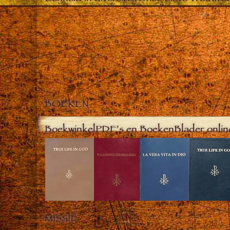
BOEKEN
Boekwinkel
PDF’s en Boeken
Blader onlin
MISSIE