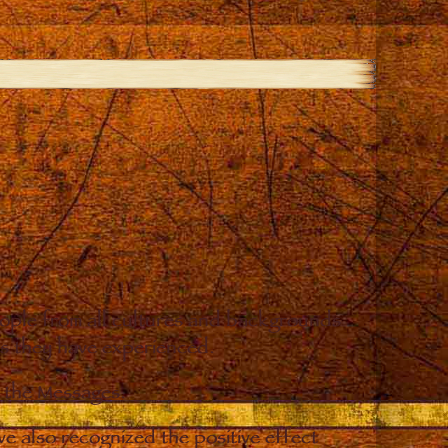
eople from all cultures and backgrounds
ges they have experienced.
o the Messages.
e also recognized the positive effect