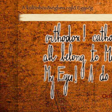
A különbözőségben rejlő Egység
Close