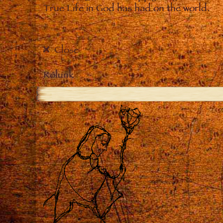
True Life in God has had on the world.
Close
Rólunk