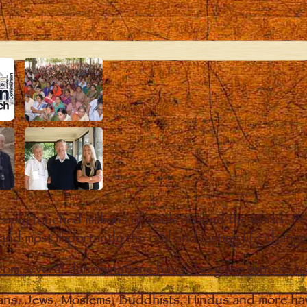
eply touched millions of souls around the world. P
 and most importantly the real and lasting life chan
from several denominations have also given witness t
ians. Jews, Moslems, Buddhists, Hindus and more hav