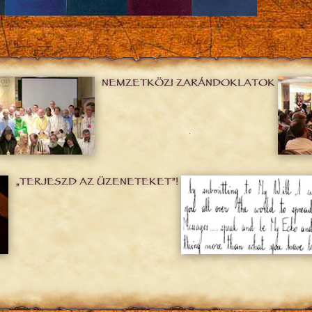
NEMZETKÖZI ZARÁNDOKLATOK
„TERJESZD AZ ÜZENETEKET”!