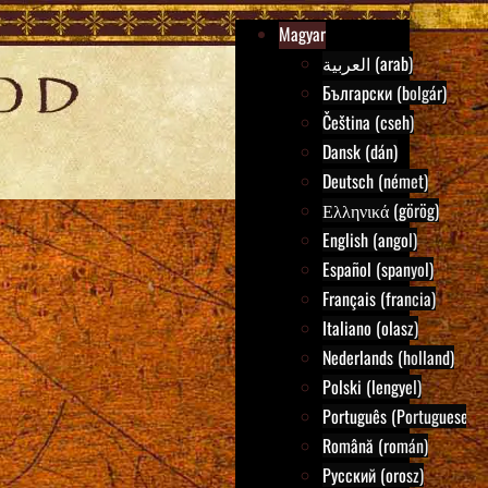
Magyar
العربية (arab)
Български (bolgár)
Čeština (cseh)
Dansk (dán)
Deutsch (német)
Ελληνικά (görög)
English (angol)
Español (spanyol)
Français (francia)
Italiano (olasz)
Nederlands (holland)
Polski (lengyel)
Português (Portuguese)
Română (román)
Русский (orosz)