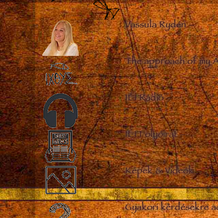
Vassula Rydén
–
The approach of my 
IÉI Rádió
–
IÉI Folyóirat
–
Képek & Videók
–
Gyakori kérdésekre a