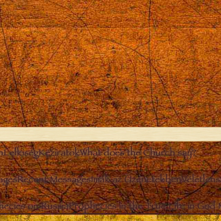
n
Lelkiség
Kéziratok
What does the Church say?
ages
Recent Messages
Imák az Üzenetekben
Véletlen
hecies on Russia
Prophecies in the True Life in God