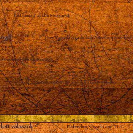
Instrument of the Messages
Angel
–
How Vassula’s Guardian Angel approached 
Broadcasts the Messages
Worldwide activities reportings and spiritual teachings
Various material
dott válaszok
–
Defending Vassula and TLIG