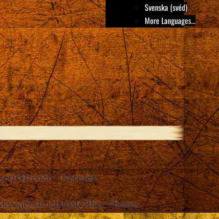
Svenska (svéd)
More Languages...
szerű Üzenet
Keresés
 Messages
Eucharist
Other Themes