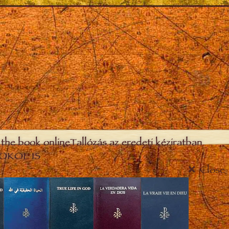
the book online
Tallózás az eredeti kéziratban
OKOL IS
Close