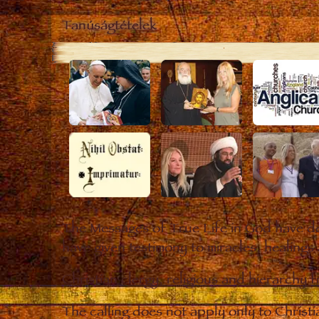
Tanúságtételek
The Messages of True Life in God have de
have given testimony to miracles, healings
Christian clergy, religious and hierarchy 
The calling does not apply only to Christ