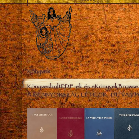
Könyvek
Könyvesbolt
PDF-ek és eKönyvek
Browse 
A MENNYORSZÁG LÉTEZIK, DE VAN P