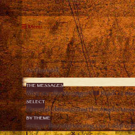
Menu
Az Üzenetek
THE MESSAGES
What are „the Messages”?
Read
Liste
SELECT
Üzenetek dátum szerint
The Angel’s Mess
BY THEME
Unity in diversity
Honoring Our Lady
Prop
Close