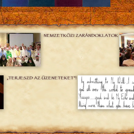
NEMZETKÖZI ZARÁNDOKLATOK
„TERJESZD AZ ÜZENETEKET”!