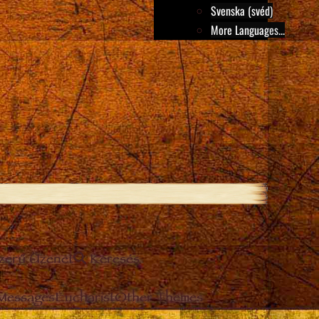
Svenska (svéd)
More Languages...
szerű Üzenet
Keresés
 Messages
Eucharist
Other Themes