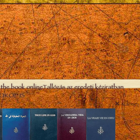
the book online
Tallózás az eredeti kéziratban
OKOL IS
Close