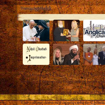
Tanúságtételek
The Messages of True Life in God have de
have given testimony to miracles, healings
Christian clergy, religious and hierarchy 
The calling does not apply only to Christ