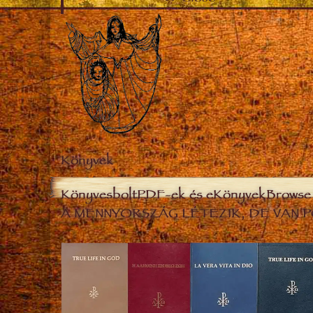
Könyvek
Könyvesbolt
PDF-ek és eKönyvek
Browse 
A MENNYORSZÁG LÉTEZIK, DE VAN P