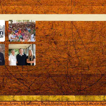
eply touched millions of souls around the world. P
 and most importantly the real and lasting life chan
from several denominations have also given witness t
ians. Jews, Moslems, Buddhists, Hindus and more hav