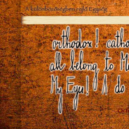
A különbözőségben rejlő Egység
Close