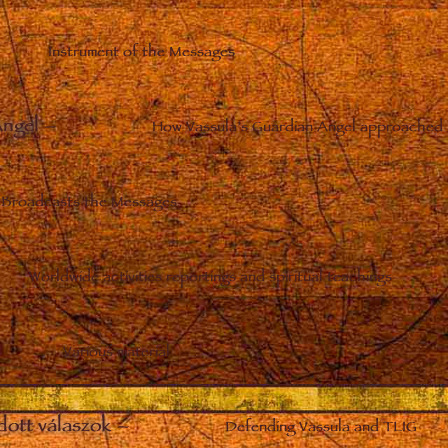
Instrument of the Messages
Angel
–
How Vassula’s Guardian Angel approached 
Broadcasts the Messages
Worldwide activities reportings and spiritual teachings
Various material
dott válaszok
–
Defending Vassula and TLIG