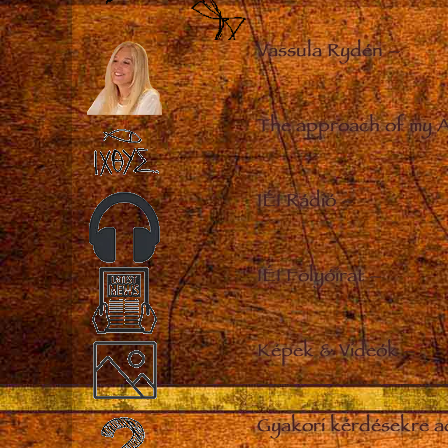
Vassula Rydén
–
The approach of my 
IÉI Rádió
–
IÉI Folyóirat
–
Képek & Videók
–
Gyakori kérdésekre a