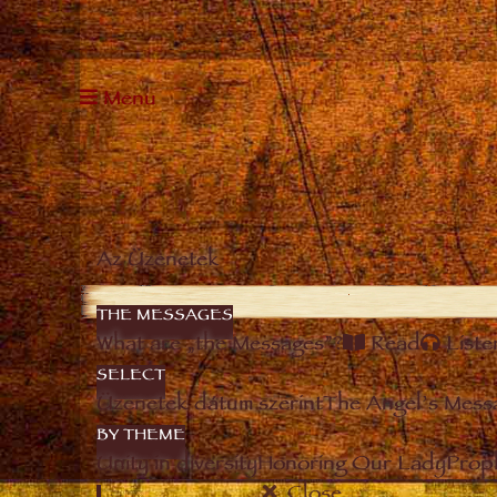
Menu
Az Üzenetek
THE MESSAGES
What are „the Messages”?
Read
Liste
SELECT
Üzenetek dátum szerint
The Angel’s Mess
BY THEME
Unity in diversity
Honoring Our Lady
Prop
Close