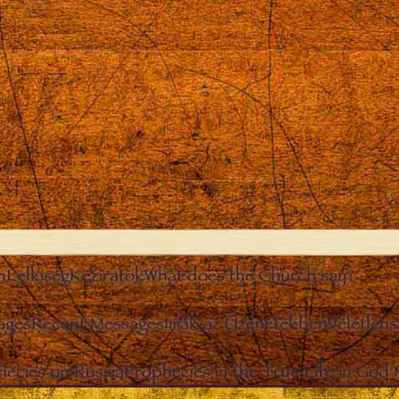
n
Lelkiség
Kéziratok
What does the Church say?
ages
Recent Messages
Imák az Üzenetekben
Véletlen
hecies on Russia
Prophecies in the True Life in God