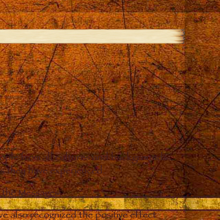
eople from all cultures and backgrounds
ges they have experienced.
o the Messages.
e also recognized the positive effect