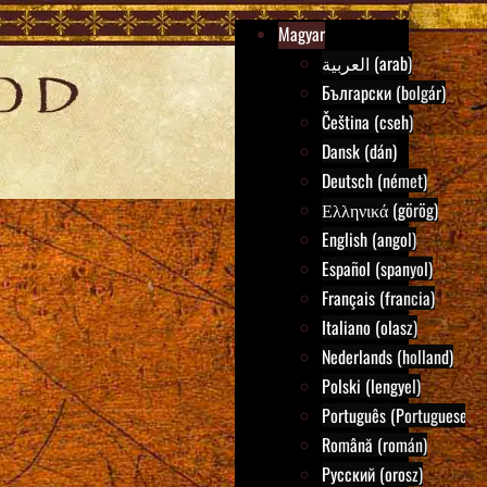
Magyar
العربية (arab)
Български (bolgár)
Čeština (cseh)
Dansk (dán)
Deutsch (német)
Ελληνικά (görög)
English (angol)
Español (spanyol)
Français (francia)
Italiano (olasz)
Nederlands (holland)
Polski (lengyel)
Português (Portuguese)
Română (román)
Русский (orosz)