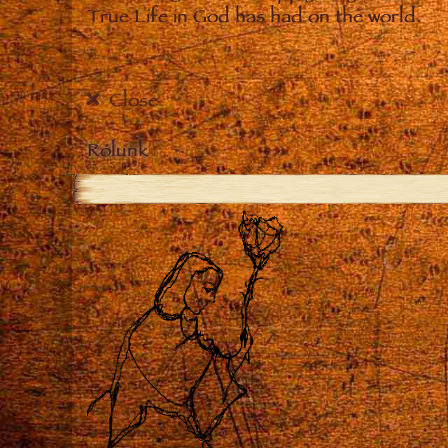
True Life in God has had on the world.
Close
Rólunk