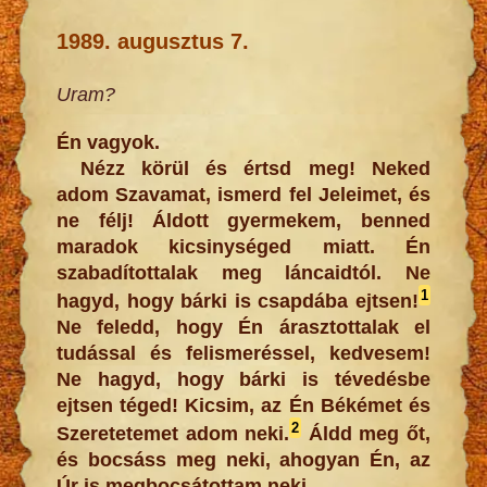
1989. augusztus 7.
Uram?
Én vagyok.
Nézz körül és értsd meg! Neked
adom Szavamat, ismerd fel Jeleimet, és
ne félj! Áldott gyermekem, benned
maradok kicsinységed miatt. Én
szabadítottalak meg láncaidtól. Ne
1
hagyd, hogy bárki is csapdába ejtsen!
Ne feledd, hogy Én árasztottalak el
tudással és felismeréssel, kedvesem!
Ne hagyd, hogy bárki is tévedésbe
ejtsen téged! Kicsim, az Én Békémet és
2
Szeretetemet adom neki.
Áldd meg őt,
és bocsáss meg neki, ahogyan Én, az
Úr is megbocsátottam neki.