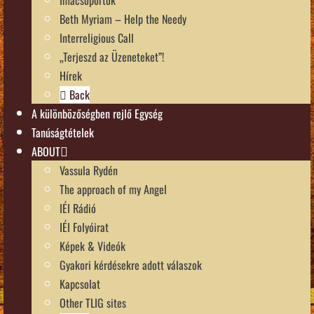
Imacsoportok
Beth Myriam – Help the Needy
Interreligious Call
„Terjeszd az Üzeneteket”!
Hírek
Back
A különbözőségben rejlő Egység
Tanúságtételek
ABOUT
Vassula Rydén
The approach of my Angel
IÉI Rádió
IÉI Folyóirat
Képek & Videók
Gyakori kérdésekre adott válaszok
Kapcsolat
Other TLIG sites