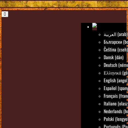
العربية (arab)
Български (bo
Čeština (cseh)
Dansk (dán)
Deutsch (néme
Ελληνικά (gö
English (angol
Español (spany
Français (fran
Italiano (olasz
Nederlands (ho
Polski (lengye
Português (Po