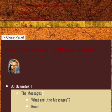
Gyakori kérdésekre adott válaszok
Kapcsolat
Other TLIG sites
Back
× Close Panel
True Life in God – Official website
Az Üzenetek
The Messages
What are „the Messages”?
Read