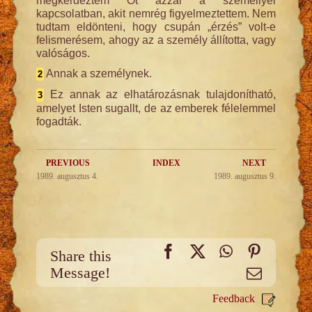
megkérdeztem Őt azzal a személlyel
kapcsolatban, akit nemrég figyelmeztettem. Nem
tudtam eldönteni, hogy csupán „érzés” volt-e
felismerésem, ahogy az a személy állította, vagy
valóságos.
Annak a személynek.
2
Ez annak az elhatározásnak tulajdonítható,
3
amelyet Isten sugallt, de az emberek félelemmel
fogadták.
PREVIOUS
INDEX
NEXT
1989. augusztus 4.
1989. augusztus 9.
Facebook
X
WhatsApp
Pinteres
Share this
Message!
Email
Feedback