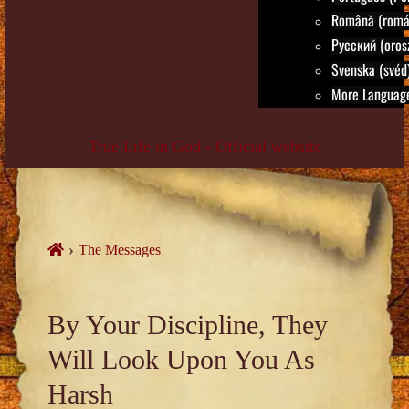
Română (romá
Русский (oros
Svenska (svéd
More Language
True Life in God - Official website
Skip
to
content
›
The Messages
By Your Discipline, They
Will Look Upon You As
Harsh