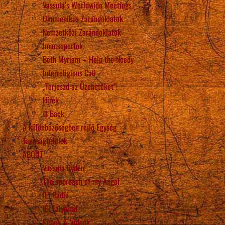
Vassula’s Worldwide Meetings
Ökumenikus Zarándoklatok
Nemzetközi Zarándoklatok
Imacsoportok
Beth Myriam – Help the Needy
Interreligious Call
„Terjeszd az Üzeneteket”!
Hírek
Back
A különbözőségben rejlő Egység
Tanúságtételek
ABOUT
Vassula Rydén
The approach of my Angel
IÉI Rádió
IÉI Folyóirat
Képek & Videók