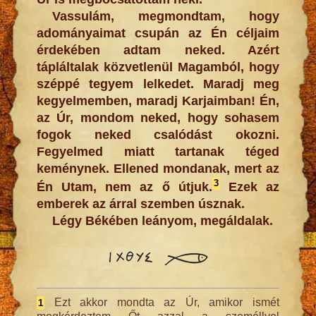
Vassulám, megmondtam, hogy
adományaimat csupán az Én céljaim
érdekében adtam neked. Azért
tápláltalak közvetlenül Magamból, hogy
széppé tegyem lelkedet. Maradj meg
kegyelmemben, maradj Karjaimban! Én,
az Úr, mondom neked, hogy sohasem
fogok neked csalódást okozni.
Fegyelmed miatt tartanak téged
keménynek. Ellened mondanak, mert az
3
Én Utam, nem az ő útjuk.
Ezek az
emberek az árral szemben úsznak.
Légy Békében leányom, megáldalak.
Ezt akkor mondta az Úr, amikor ismét
1