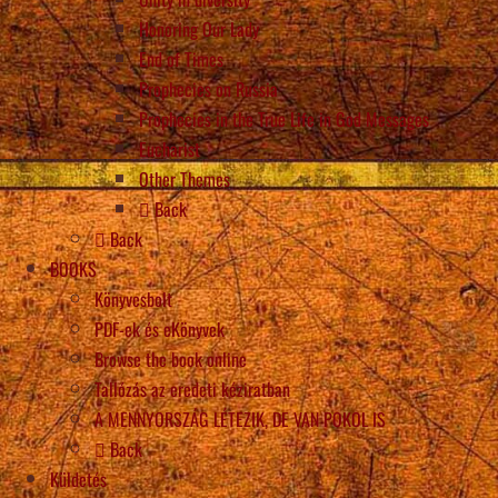
Honoring Our Lady
End of Times
Prophecies on Russia
Prophecies in the True Life in God Messages
Eucharist
Other Themes
Back
Back
BOOKS
Könyvesbolt
PDF-ek és eKönyvek
Browse the book online
Tallózás az eredeti kéziratban
A MENNYORSZÁG LÉTEZIK, DE VAN POKOL IS
Back
Küldetés