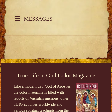
MESSAGES
True Life in God Color Magazine
Like a modern day "Act of Apostles",
the color magazine is filled with
reports of Vassula's missions, other
TLIG activities worldwide and
various spiritual teachings from the