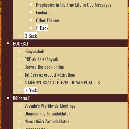
Prophecies in the True Life in God Messages
Eucharist
Other Themes
Back
Back
BOOKS
Könyvesbolt
PDF-ek és eKönyvek
Browse the book online
Tallózás az eredeti kéziratban
A MENNYORSZÁG LÉTEZIK, DE VAN POKOL IS
Back
Küldetés
Vassula’s Worldwide Meetings
Ökumenikus Zarándoklatok
Nemzetközi Zarándoklatok