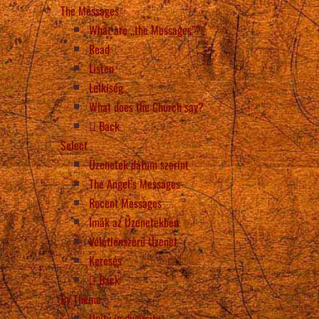
The Messages
What are „the Messages”?
Read
Listen
Lelkiség
What does the Church say?
Back
Select
Üzenetek dátum szerint
The Angel’s Messages
Recent Messages
Imák az Üzenetekben
Véletlenszerű Üzenet
Keresés
Back
By Theme
Unity in diversity