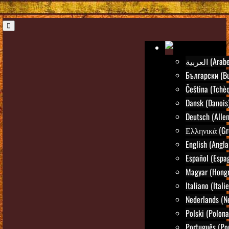
العربية (Arab
Български (Bu
Čeština (Tchè
Dansk (Danois
Deutsch (Alle
Ελληνικά (Gr
English (Angla
Español (Espa
Magyar (Hongr
Italiano (Itali
Nederlands (N
Polski (Polona
Português (Po