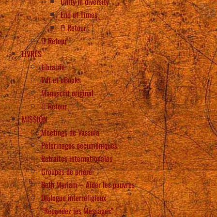
Unity in diversity
End of Times
Retour
Retour
LIVRES
Librairie
Pdf et eBooks
Manuscrit original
Retour
MISSION
Meetings de Vassula
Pèlerinages oecuméniques
Retraites internationales
Groupes de prière
Beth Myriam – Aider les pauvres
Dialogue interreligieux
“Répandez les Messages” !