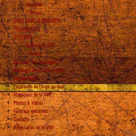
Nouvelles
Retour
UNITÉ DANS LA DIVERSITÉ
TÉMOIGNAGES
À PROPOS
Radio de la VVD
Retour
Que sont “les Messages”?
Messages en un seul volume
Vassula Rydén
L’approche de l’Ange gardien
Magazines de la VVD
Photos & Vidéos
Foire aux questions
Contacts
Autres sites de la VVD