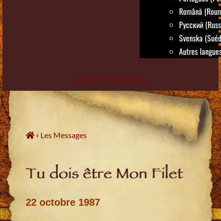
Română (Roum
Русский (Russ
Svenska (Suéd
Autres langues.
La Vraie Vie en Dieu
Skip
to
content
›
Les Messages
Tu dois être Mon Filet
22 octobre 1987