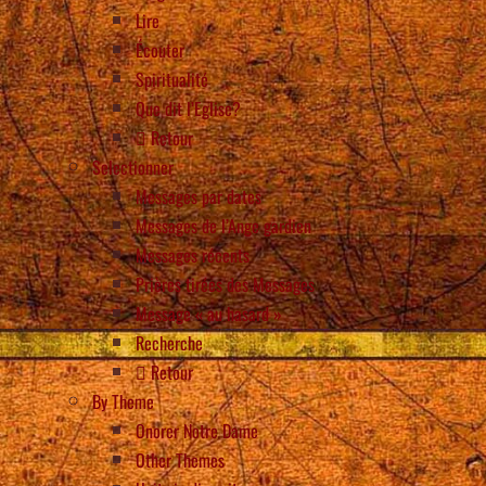
Lire
Écouter
Spiritualité
Que dit l’Eglise?
Retour
Selectionner
Messages par dates
Messages de l’Ange gardien
Messages récents
Prières tirées des Messages
Message « au hasard »
Recherche
Retour
By Theme
Onorer Notre Dame
Other Themes