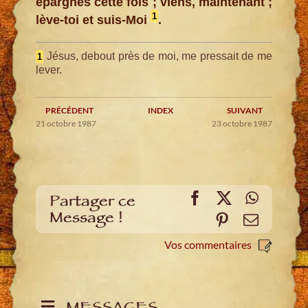
épargnés cette fois ; viens, maintenant ;
1
lève-toi et suis-Moi
.
Jésus, debout près de moi, me pressait de me
1
lever.
PRÉCÉDENT
INDEX
SUIVANT
21 octobre 1987
23 octobre 1987
Facebook
X
WhatsA
Partager ce
Message !
Pinterest
E-
mail
Vos commentaires