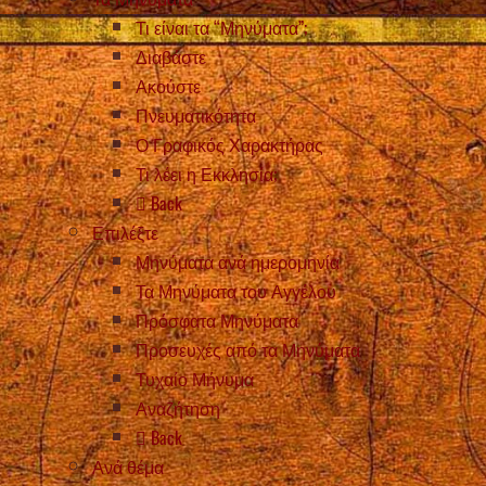
Τι είναι τα “Μηνύματα”;
Διαβάστε
Ακούστε
Πνευματικότητα
Ο Γραφικός Χαρακτήρας
Τι λέει η Εκκλησία;
Back
Επιλέξτε
Μηνύματα ανά ημερομηνία
Τα Μηνύματα του Αγγέλου
Πρόσφατα Μηνύματα
Προσευχές από τα Μηνύματα
Τυχαίο Μήνυμα
Αναζήτηση
Back
Ανά θέμα