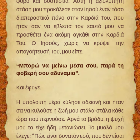
φόβο και δυσπιστία. Αυτή η αξιολύπητη
στάση μου προκάλεσε στον Ιησού έναν τόσο
διαπεραστικό πόνο στην Καρδιά Του, που
ήταν σαν να έβλεπα τον εαυτό μου να
προσθέτει ένα ακόμη αγκάθι στην Καρδιά
Του. Ο Ιησούς, χωρίς να κρύψει την
απογοήτευσή Του, μου είπε:
“Μπορώ να μείνω μέσα σου, παρά τη
φοβερή σου αδυναμία”.
Και έφυγε.
Η υπόλοιπη μέρα κύλησε αδειανή και ήταν
σα να κυλούσε η ζωή μου στάλα-στάλα κάθε
ώρα που περνούσε. Αργά το βράδυ, η ψυχή
μου το είχε ήδη μετανιώσει. Το μυαλό μου
έλεγε: “Πώς είναι δυνατόν εσύ, που δεν είσαι