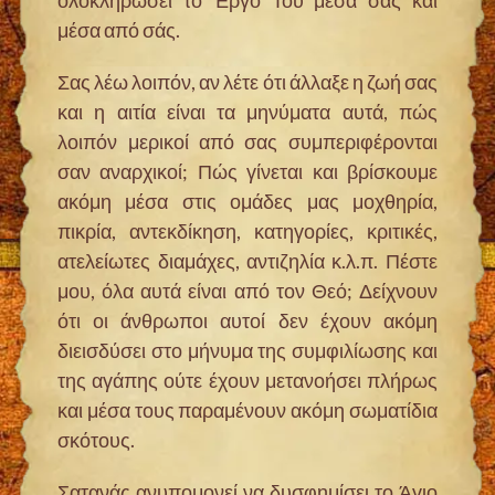
μέσα από σάς.
Σας λέω λοιπόν, αν λέτε ότι άλλαξε η ζωή σας
και η αιτία είναι τα μηνύματα αυτά, πώς
λοιπόν μερικοί από σας συμπεριφέρονται
σαν αναρχικοί; Πώς γίνεται και βρίσκουμε
ακόμη μέσα στις ομάδες μας μοχθηρία,
πικρία, αντεκδίκηση, κατηγορίες, κριτικές,
ατελείωτες διαμάχες, αντιζηλία κ.λ.π. Πέστε
μου, όλα αυτά είναι από τον Θεό; Δείχνουν
ότι οι άνθρωποι αυτοί δεν έχουν ακόμη
διεισδύσει στο μήνυμα της συμφιλίωσης και
της αγάπης ούτε έχουν μετανοήσει πλήρως
και μέσα τους παραμένουν ακόμη σωματίδια
σκότους.
Σατανάς ανυπομονεί να δυσφημίσει το Άγιο