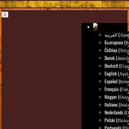
العربية (Α
Български (Β
Čeština (Τσεχ
Dansk (Δανεζ
Deutsch (Γερ
English (Αγγλ
Español (Ισπα
Français (Γαλ
Magyar (Ουγγ
Italiano (Ιταλ
Nederlands (
Polski (Πολω
Português (Π