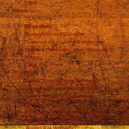
Back
ΒΙΒΛΙΑ
Βιβλιοπωλείο
PDF και eBooks
Περιηγηθείτε στο βιβλίο online
Περιήγηση στο πρωτότυπο χειρόγραφο
Υπάρχει ο Παράδεισος, αλλά υπάρχει και η
Κόλαση
Back
ΑΠΟΣΤΟΛΉ
Διεθνείς Συναντήσεις της Βασούλας
Οικουμενικά Προσκυνηματικά Ταξίδια
Διεθνείς Πνευματικές Συναντήσεις
Ομάδες Προσευχής
Beth Myriam – Βοηθήστε τους άπορους
Διαθρησκειακή Συνάντηση
“Διαδώστε τα Μηνύματα”!