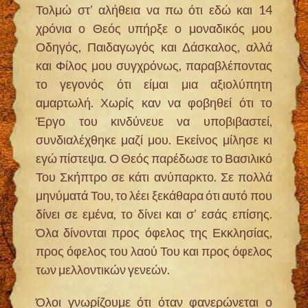
Τολμώ στ’ αλήθεια να πω ότι εδώ και 14
χρόνια ο Θεός υπήρξε ο μοναδικός μου
Οδηγός, Παιδαγωγός και Δάσκαλος, αλλά
και Φίλος μου συγχρόνως, παραβλέποντας
το γεγονός ότι είμαι μια αξιολύπητη
αμαρτωλή. Χωρίς καν να φοβηθεί ότι το
Έργο του κινδύνευε να υποβιβαστεί,
συνδιαλέχθηκε μαζί μου. Εκείνος μίλησε κι
εγώ πίστεψα. Ο Θεός παρέδωσε το Βασιλικό
Του Σκήπτρο σε κάτι ανύπαρκτο. Σε πολλά
μηνύματά Του, το λέει ξεκάθαρα ότι αυτό που
δίνει σε εμένα, το δίνει και σ’ εσάς επίσης.
Όλα δίνονται προς όφελος της Εκκλησίας,
προς όφελος του λαού Του και προς όφελος
των μελλοντικών γενεών.
Όλοι γνωρίζουμε ότι όταν φανερώνεται ο