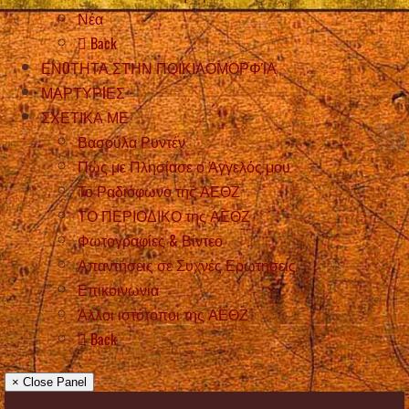
Νέα
Back
ΕΝOΤΗΤΑ ΣΤΗΝ ΠΟΙΚΙΛΟΜΟΡΦΊΑ
ΜΑΡΤΥΡIΕΣ
ΣΧΕΤΙΚΑ ΜΕ
Βασούλα Ρυντέν
Πώς με Πλησίασε ο Άγγελός μου
Το Ραδιόφωνο της ΑΕΘΖ
ΤΟ ΠΕΡΙΟΔΙΚΟ της ΑΕΘΖ
Φωτογραφίες & Βίντεο
Απαντήσεις σε Συχνές Ερωτήσεις
Επικοινωνία
Άλλοι ιστότοποι της ΑΕΘΖ
Back
× Close Panel