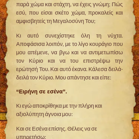
παρά χώμα και στάχτη, να έχεις γνώμη; Πώς
εσύ, που είσαι σκέτο χώμα, προκαλείς και
αμφισβητείς τη Μεγαλοσύνη Του;
Κι αυτό συνεχίστηκε όλη τη νύχτα.
Αποφάσισα λοιπόν, με το λίγο κουράγιο που
μου απέμενε, να βγω και να αντιμετωπίσω
τον Κύριο και να του επιστρέψω την
ερώτησή Του. Και αυτό έκανα. Κάλεσα δειλά-
δειλά τον Κύριο. Μου απάντησε και είπε:
“Ειρήνη σε εσένα”.
Κι εγώ αποκρίθηκα με την πλήρη και
αξιολύπητη άγνοια μου:
Και σε Εσένα επίσης. Θέλεις να σε
υπηρετήσω;