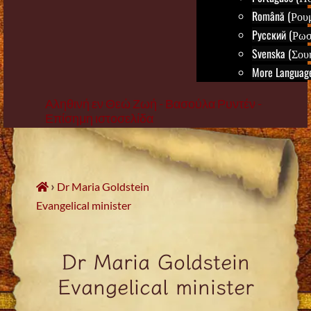
Română (Ρου
Русский (Ρωσ
Svenska (Σου
More Language
Αληθινή εν Θεώ Ζωή - Βασούλα Ρυντέν -
Επίσημη ιστοσελίδα
Skip
to
content
›
Dr Maria Goldstein
Evangelical minister
Dr Maria Goldstein
Evangelical minister