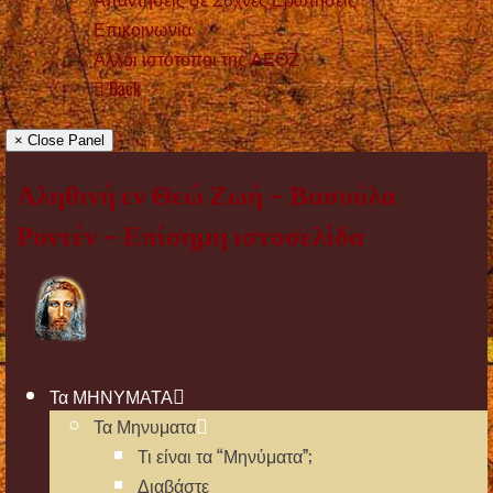
Επικοινωνία
Άλλοι ιστότοποι της ΑΕΘΖ
Back
× Close Panel
Αληθινή εν Θεώ Ζωή – Βασούλα
Ρυντέν – Επίσημη ιστοσελίδα
Τα ΜΗΝΥΜΑΤΑ
Τα Μηνυματα
Τι είναι τα “Μηνύματα”;
Διαβάστε