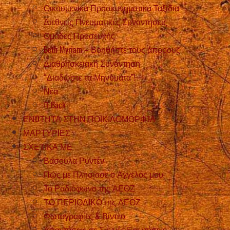
Οικουμενικά Προσκυνηματικά Ταξίδια
Διεθνείς Πνευματικές Συναντήσεις
Ομάδες Προσευχής
Beth Myriam – Βοηθήστε τους άπορους
Διαθρησκειακή Συνάντηση
“Διαδώστε τα Μηνύματα”!
Νέα
Back
ΕΝOΤΗΤΑ ΣΤΗΝ ΠΟΙΚΙΛΟΜΟΡΦΊΑ
ΜΑΡΤΥΡIΕΣ
ΣΧΕΤΙΚΑ ΜΕ
Βασούλα Ρυντέν
Πώς με Πλησίασε ο Άγγελός μου
Το Ραδιόφωνο της ΑΕΘΖ
ΤΟ ΠΕΡΙΟΔΙΚΟ της ΑΕΘΖ
Φωτογραφίες & Βίντεο
Απαντήσεις σε Συχνές Ερωτήσεις