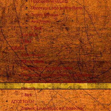
Πρόσφατα Μηνύματα
Προσευχές από τα Μηνύματα
Τυχαίο Μήνυμα
Αναζήτηση
Back
Ανά θέμα
Back
ΒΙΒΛΙΑ
Βιβλιοπωλείο
PDF και eBooks
Περιηγηθείτε στο βιβλίο online
Περιήγηση στο πρωτότυπο χειρόγραφο
Υπάρχει ο Παράδεισος, αλλά υπάρχει και η
Κόλαση
Back
ΑΠΟΣΤΟΛΉ
Διεθνείς Συναντήσεις της Βασούλας