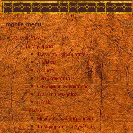
mobile_menu
Τα ΜΗΝΥΜΑΤΑ
Τα Μηνυματα
Τι είναι τα “Μηνύματα”;
Διαβάστε
Ακούστε
Πνευματικότητα
Ο Γραφικός Χαρακτήρας
Τι λέει η Εκκλησία;
Back
Επιλέξτε
Μηνύματα ανά ημερομηνία
Τα Μηνύματα του Αγγέλου