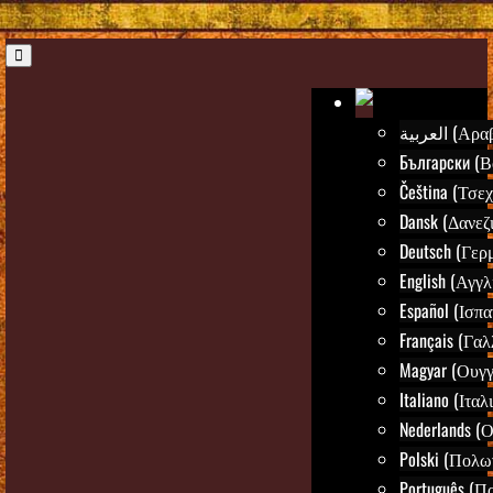
العربية (Α
Български (Β
Čeština (Τσεχ
Dansk (Δανεζ
Deutsch (Γερ
English (Αγγλ
Español (Ισπα
Français (Γαλ
Magyar (Ουγγ
Italiano (Ιταλ
Nederlands (
Polski (Πολω
Português (Π