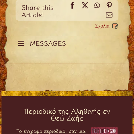
Facebook
X
WhatsApp
Pinteres
Share this
Article!
Email
Σχόλια
MESSAGES
Περιοδικό της Αληθινής εν
Θεώ Ζωής
Tο έγχρωμο περιοδικό, σαν μια