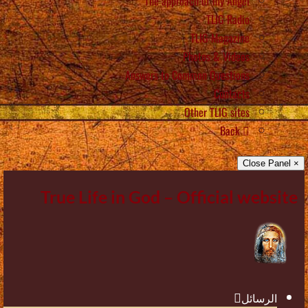
The approach of my Angel
TLIG Radio
TLIG Magazine
Photos & Videos
Answers to Common Questions
Contacts
Other TLIG sites
Back
× Close Panel
True Life in God – Official website
الرسائل