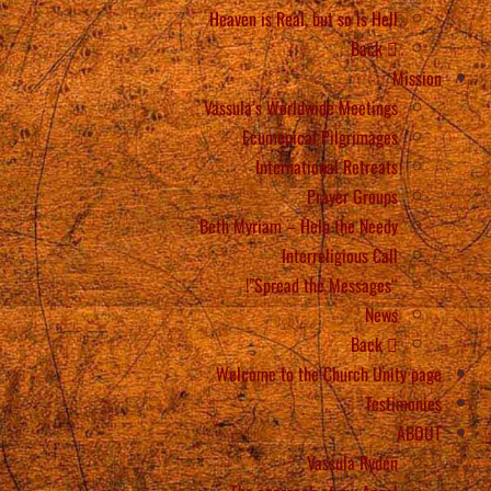
Heaven is Real, but so is Hell
Back
Mission
Vassula’s Worldwide Meetings
Ecumenical Pilgrimages
International Retreats
Prayer Groups
Beth Myriam – Help the Needy
Interreligious Call
“Spread the Messages”!
News
Back
Welcome to the Church Unity page
Testimonies
ABOUT
Vassula Rydén