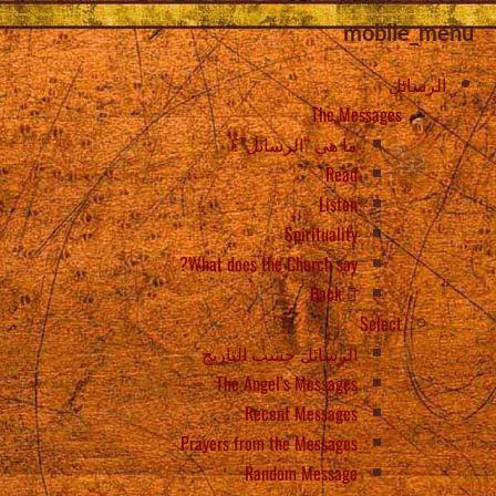
mobile_menu
الرسائل
The Messages
ما هي “الرسائل”؟
Read
Listen
Spirituality
What does the Church say?
Back
Select
الرسائل حسب التاريخ
The Angel’s Messages
Recent Messages
Prayers from the Messages
Random Message