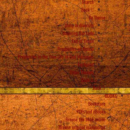
Search
Back
By Theme
Unity in diversity
Honoring Our Lady
End of Times
Prophecies on Russia
Prophecies in the True Life in God Messages
Eucharist
Other Themes
Back
Back
BOOKS
Bookstore
PDFs and eBooks
Browse the book online
Browse original manuscript