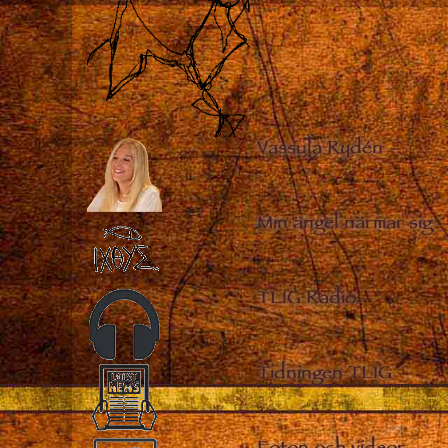
Vassula Rydén
–
Min ängel närmar sig
TLIG Radio
–
Tidningen TLIG
–