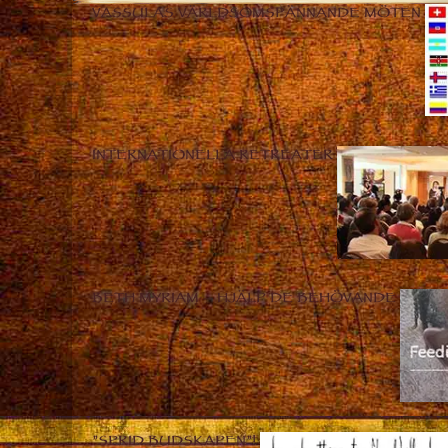
VASSULAS VÄRLDSOMSPÄNNANDE MÖTEN
INTERNATIONELLA RETREATER
BETH MYRIAM – HJÄLP DE BEHÖVANDE
”SPRID BUDSKAPEN”!