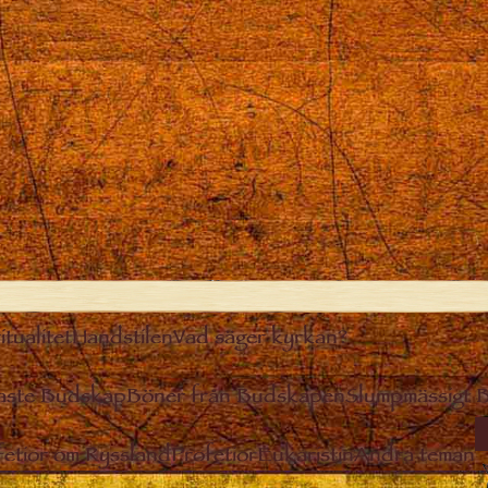
itualitet
Handstilen
Vad säger kyrkan?
aste Budskap
Böner från Budskapen
Slumpmässigt 
I
fetior om Ryssland
Profetior
Eukaristin
Andra teman