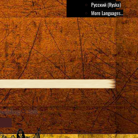
Русский (Ryska)
More Languages...
Budskap
Sök
Close
MAGE