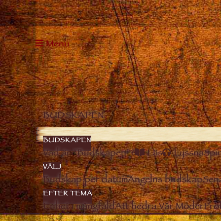
Menu
BUDSKAPEN
BUDSKAPEN
Vad är “Budskapen”?
Läs
Lyssna
Spir
VÄLJ
Budskap per datum
Ängelns budskap
Sen
EFTER TEMA
Enhet i mångfald
Att hedra Vår Moder
Pro