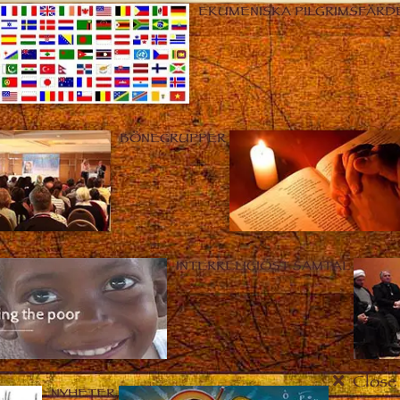
EKUMENISKA PILGRIMSFÄRD
BÖNEGRUPPER
INTERRELIGIÖST SAMTAL
Close
NYHETER