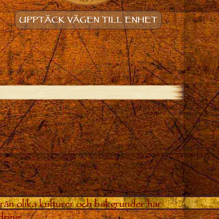
UPPTÄCK VÄGEN TILL ENHET
från olika kulturer och bakgrunder har
dring