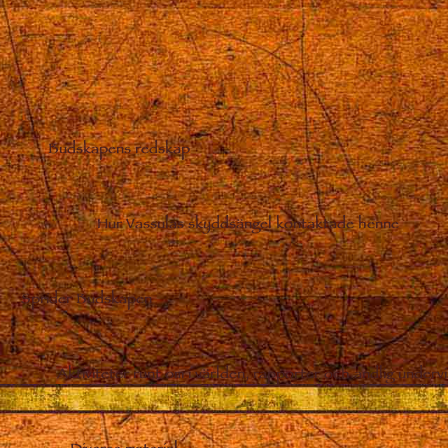
Budskapens redskap
–
Hur Vassulas skyddsängel kontaktade henne
Sprider Budskapen
Aktiviteter runt om i världen, rapporter och andlig undervi