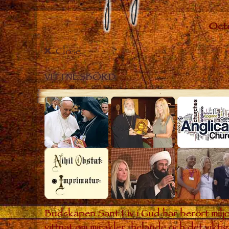
Close
VITTNESBÖRD
Budskapen Sant Liv i Gud har berört miljo
vittnat om mirakler, helande och det viktig