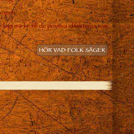
skapen.
 lagt märke till de positiva effekterna som
HÖR VAD FOLK SÄGER