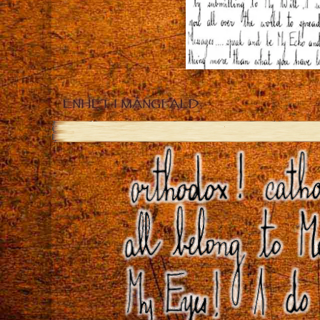
ENHET I MÅNGFALD