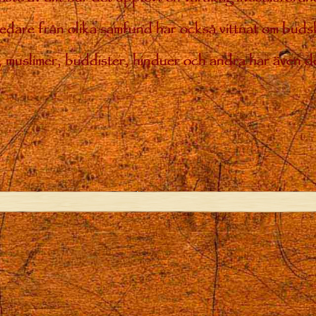
 ledare från olika samfund har också vittnat om bud
ar, muslimer, buddister, hinduer och andra har även de