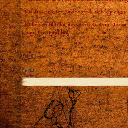
Kristna präster, ordensfolk och kyrkliga
Kallelsen tilltalar inte bara Kristna. Jud
Sant Liv i Gud haft.
Close
OM