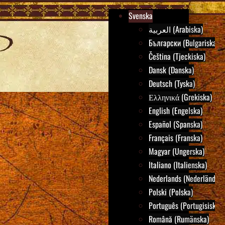
Svenska
العربية (Arabiska)
Български (Bulgariska)
Čeština (Tjeckiska)
Dansk (Danska)
Deutsch (Tyska)
Ελληνικά (Grekiska)
English (Engelska)
Español (Spanska)
Français (Franska)
Magyar (Ungerska)
Italiano (Italienska)
Nederlands (Nederländska
Polski (Polska)
Português (Portugisiska)
Română (Rumänska)