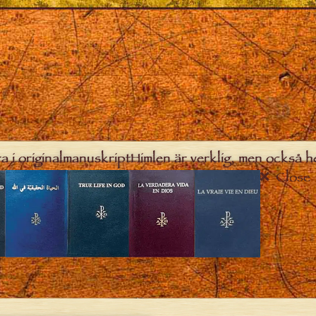
a i originalmanuskript
Himlen är verklig, men också h
Close