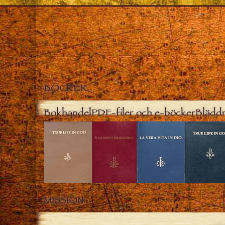
BÖCKER
Bokhandel
PDF-filer och e-böcker
Bläddr
MISSION