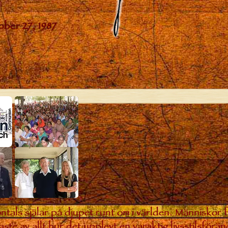
ntals själar på djupet runt om i världen. Människor 
aste av allt hur det upplevt en varaktig livsstilsförän