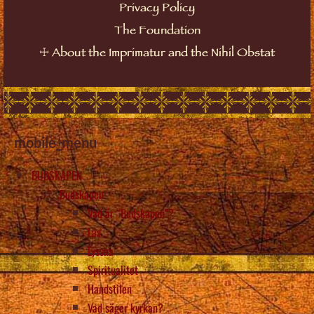
Privacy Policy
The Foundation
☩
About the Imprimatur and the Nihil Obstat
mobile_menu
BUDSKAPEN
Budskapen
Vad är “Budskapen”?
Läs
Lyssna
Spiritualitet
Handstilen
Vad säger kyrkan?