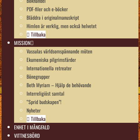
Bokhandel
PDF-filer och e-böcker
Bläddra i originalmanuskript
Himlen är verklig, men också helvetet
Tillbaka
MISSION
Vassulas världsomspännande möten
Ekumeniska pilgrimsfärder
Internationella retreater
Bönegrupper
Beth Myriam – Hjälp de behövande
Interreligiöst samtal
“Sprid budskapen”!
Nyheter
Tillbaka
ENHET I MÅNGFALD
VITTNESBÖRD