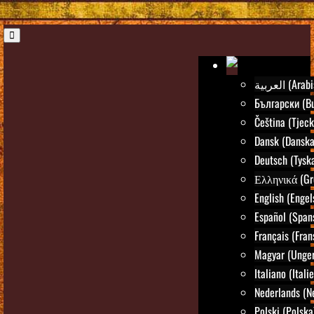
العربية (Ar
Български (Bu
Čeština (Tjeck
Dansk (Danska
Deutsch (Tysk
Ελληνικά (Gr
English (Engel
Español (Span
Français (Fran
Magyar (Unger
Italiano (Itali
Nederlands (N
Polski (Polska