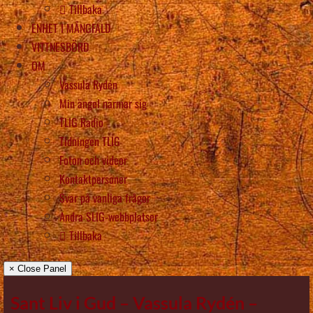
Tillbaka
ENHET I MÅNGFALD
VITTNESBÖRD
OM
Vassula Rydén
Min ängel närmar sig
TLIG Radio
Tidningen TLIG
Foton och videor
Kontaktpersoner
Svar på vanliga frågor
Andra SLIG-webbplatser
Tillbaka
× Close Panel
Sant Liv i Gud – Vassula Rydén –