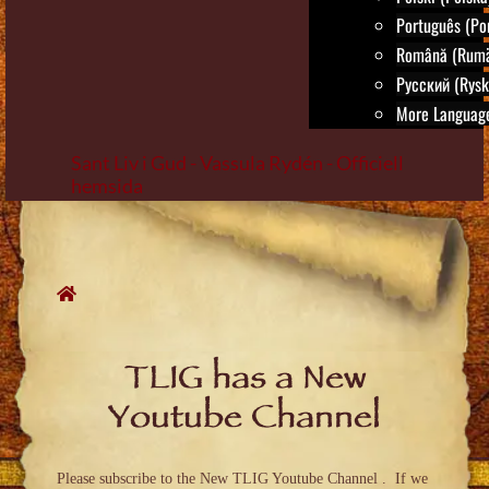
Português (Por
Română (Rumä
Русский (Rysk
More Language
Sant Liv i Gud - Vassula Rydén - Officiell
hemsida
Skip
to
content
TLIG has a New
Youtube Channel
Please subscribe to the New TLIG Youtube Channel . If we