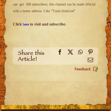
can
get 500 subscribers, this channel can be made official
with a better address. Like ”TrueLifeinGod”
Click
to visit and subscribe.
h
ere
Facebook
X
WhatsApp
Pinteres
Share this
Article!
Email
Feedback