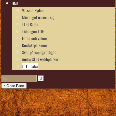
OM
Vassula Rydén
Min ängel närmar sig
TLIG Radio
Tidningen TLIG
Foton och videor
Kontaktpersoner
Svar på vanliga frågor
Andra SLIG-webbplatser
Tillbaka
× Close Panel