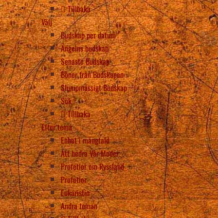
Tillbaka
Välj
Budskap per datum
Ängelns budskap
Senaste Budskap
Böner från Budskapen
Slumpmässigt Budskap
Sök
Tillbaka
Efter tema
Enhet i mångfald
Att hedra Vår Moder
Profetior om Ryssland
Profetior
Eukaristin
Andra teman