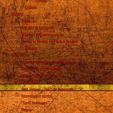
Tillbaka
Tillbaka
BÖCKER
Bokhandel
PDF-filer och e-böcker
Bläddra i originalmanuskript
Himlen är verklig, men också helvetet
Tillbaka
MISSION
Vassulas världsomspännande möten
Ekumeniska pilgrimsfärder
Internationella retreater
Bönegrupper
Beth Myriam – Hjälp de behövande
Interreligiöst samtal
“Sprid budskapen”!
Nyheter