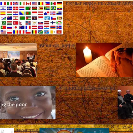
EKUMENISKA PILGRIMSFÄRD
BÖNEGRUPPER
INTERRELIGIÖST SAMTAL
Close
NYHETER