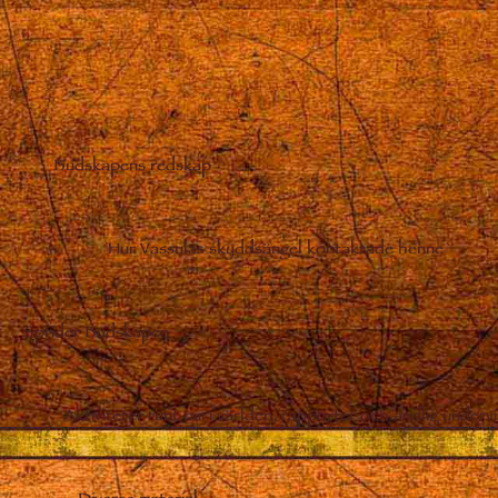
Budskapens redskap
–
Hur Vassulas skyddsängel kontaktade henne
Sprider Budskapen
Aktiviteter runt om i världen, rapporter och andlig undervi