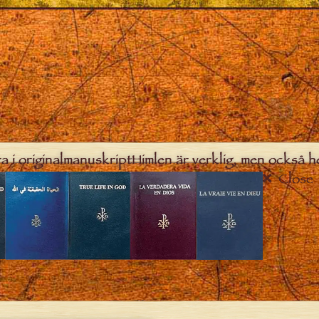
a i originalmanuskript
Himlen är verklig, men också h
Close