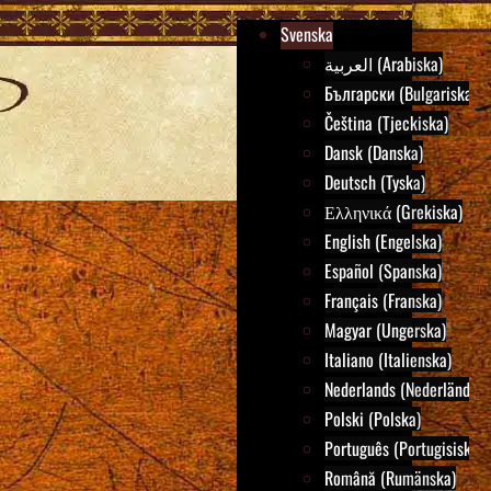
Svenska
العربية (Arabiska)
Български (Bulgariska)
Čeština (Tjeckiska)
Dansk (Danska)
Deutsch (Tyska)
Ελληνικά (Grekiska)
English (Engelska)
Español (Spanska)
Français (Franska)
Magyar (Ungerska)
Italiano (Italienska)
Nederlands (Nederländska
Polski (Polska)
Português (Portugisiska)
Română (Rumänska)