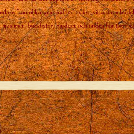
 ledare från olika samfund har också vittnat om bud
ar, muslimer, buddister, hinduer och andra har även de