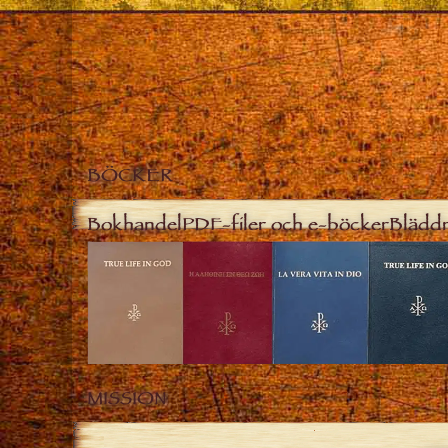
BÖCKER
Bokhandel
PDF-filer och e-böcker
Bläddr
MISSION