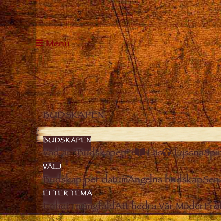
Menu
BUDSKAPEN
BUDSKAPEN
Vad är “Budskapen”?
Läs
Lyssna
Spir
VÄLJ
Budskap per datum
Ängelns budskap
Sen
EFTER TEMA
Enhet i mångfald
Att hedra Vår Moder
Pro