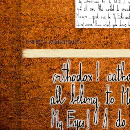
ENHET I MÅNGFALD