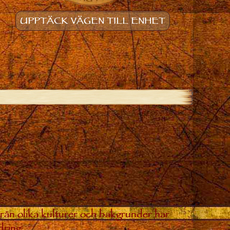
UPPTÄCK VÄGEN TILL ENHET
från olika kulturer och bakgrunder har
dring