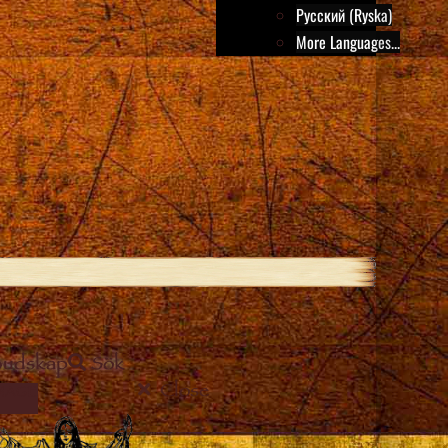
Русский (Ryska)
More Languages...
Budskap
Sök
Close
MAGE