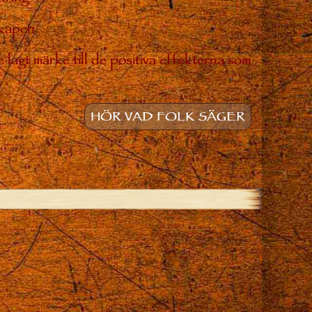
skapen.
 lagt märke till de positiva effekterna som
HÖR VAD FOLK SÄGER