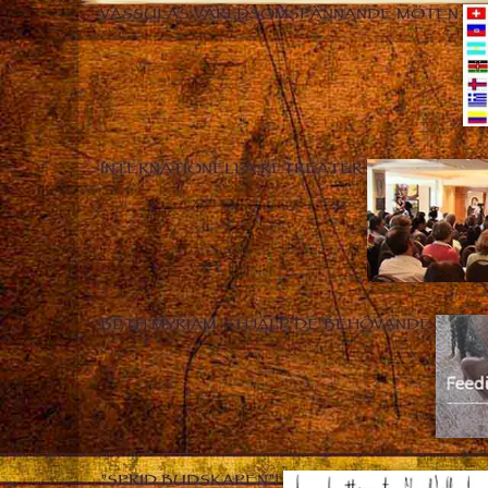
VASSULAS VÄRLDSOMSPÄNNANDE MÖTEN
INTERNATIONELLA RETREATER
BETH MYRIAM – HJÄLP DE BEHÖVANDE
”SPRID BUDSKAPEN”!