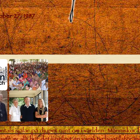
ntals själar på djupet runt om i världen. Människor 
aste av allt hur det upplevt en varaktig livsstilsförän