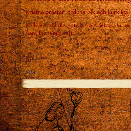
Kristna präster, ordensfolk och kyrkliga
Kallelsen tilltalar inte bara Kristna. Jud
Sant Liv i Gud haft.
Close
OM