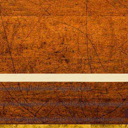
itualitet
Handstilen
Vad säger kyrkan?
aste Budskap
Böner från Budskapen
Slumpmässigt 
I
fetior om Ryssland
Profetior
Eukaristin
Andra teman