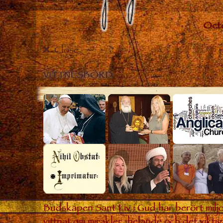
Close
VITTNESBÖRD
Budskapen Sant Liv i Gud har berört miljo
vittnat om mirakler, helande och det viktig