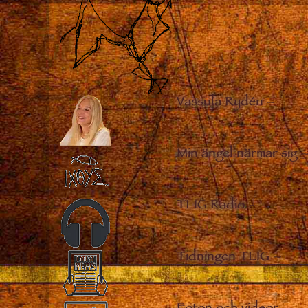
Vassula Rydén
–
Min ängel närmar sig
TLIG Radio
–
Tidningen TLIG
–