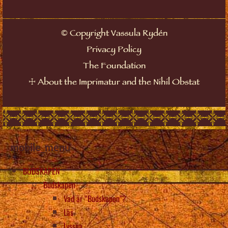
©
Copyright Vassula Rydén
Privacy Policy
The Foundation
☩
About the Imprimatur and the Nihil Obstat
mobile_menu
BUDSKAPEN
Budskapen
Vad är “Budskapen”?
Läs
Lyssna