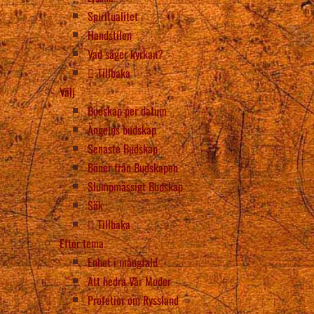
Spiritualitet
Handstilen
Vad säger kyrkan?
Tillbaka
Välj
Budskap per datum
Ängelns budskap
Senaste Budskap
Böner från Budskapen
Slumpmässigt Budskap
Sök
Tillbaka
Efter tema
Enhet i mångfald
Att hedra Vår Moder
Profetior om Ryssland