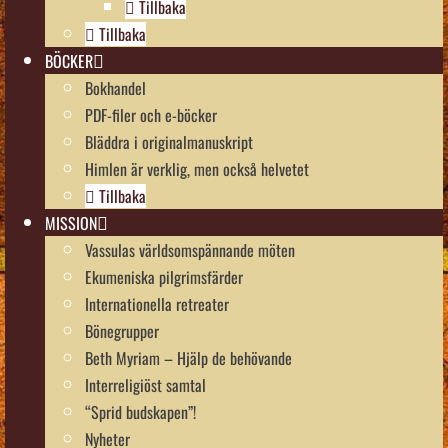
Tillbaka
Tillbaka
BÖCKER
Bokhandel
PDF-filer och e-böcker
Bläddra i originalmanuskript
Himlen är verklig, men också helvetet
Tillbaka
MISSION
Vassulas världsomspännande möten
Ekumeniska pilgrimsfärder
Internationella retreater
Bönegrupper
Beth Myriam – Hjälp de behövande
Interreligiöst samtal
“Sprid budskapen”!
Nyheter