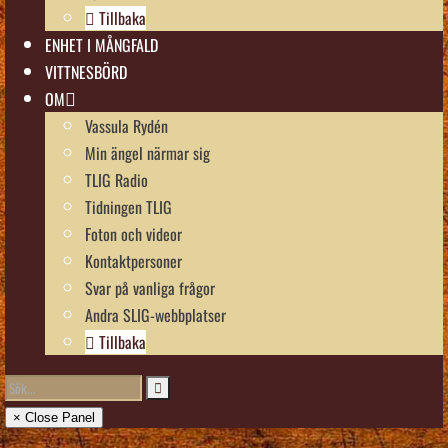
Tillbaka
ENHET I MÅNGFALD
VITTNESBÖRD
OM
Vassula Rydén
Min ängel närmar sig
TLIG Radio
Tidningen TLIG
Foton och videor
Kontaktpersoner
Svar på vanliga frågor
Andra SLIG-webbplatser
Tillbaka
× Close Panel