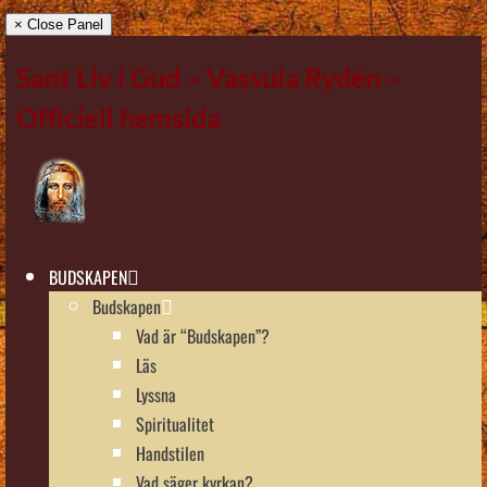
× Close Panel
Sant Liv i Gud – Vassula Rydén –
Officiell hemsida
BUDSKAPEN
Budskapen
Vad är “Budskapen”?
Läs
Lyssna
Spiritualitet
Handstilen
Vad säger kyrkan?