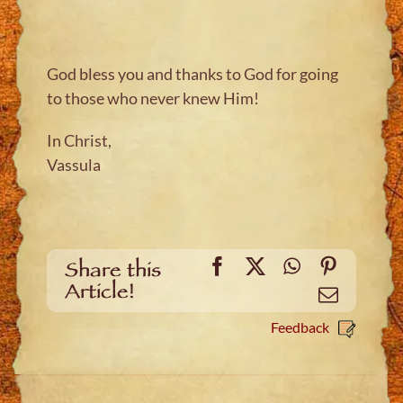
God bless you and thanks to God for going
to those who never knew Him!
In Christ,
Vassula
Facebook
X
WhatsApp
Pinteres
Share this
Article!
Email
Feedback