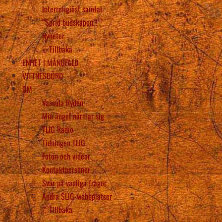
Interreligiöst samtal
“Sprid budskapen”!
Nyheter
Tillbaka
ENHET I MÅNGFALD
VITTNESBÖRD
OM
Vassula Rydén
Min ängel närmar sig
TLIG Radio
Tidningen TLIG
Foton och videor
Kontaktpersoner
Svar på vanliga frågor
Andra SLIG-webbplatser
Tillbaka