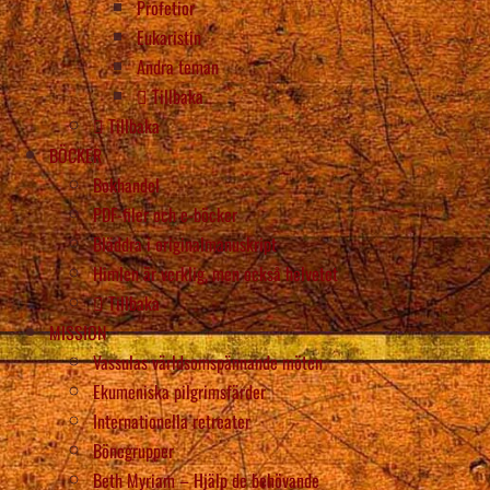
Profetior
Eukaristin
Andra teman
Tillbaka
Tillbaka
BÖCKER
Bokhandel
PDF-filer och e-böcker
Bläddra i originalmanuskript
Himlen är verklig, men också helvetet
Tillbaka
MISSION
Vassulas världsomspännande möten
Ekumeniska pilgrimsfärder
Internationella retreater
Bönegrupper
Beth Myriam – Hjälp de behövande