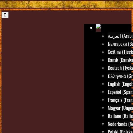
العربية (Ar
Български (Bu
Čeština (Tjeck
Dansk (Danska
Deutsch (Tysk
Ελληνικά (Gr
English (Engel
Español (Span
Français (Fran
Magyar (Unger
Italiano (Itali
Nederlands (N
Polski (Polska