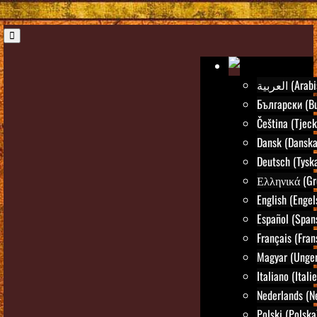
العربية (Ar
Български (Bu
Čeština (Tjeck
Dansk (Danska
Deutsch (Tysk
Ελληνικά (Gr
English (Engel
Español (Span
Français (Fran
Magyar (Unger
Italiano (Itali
Nederlands (N
Polski (Polska