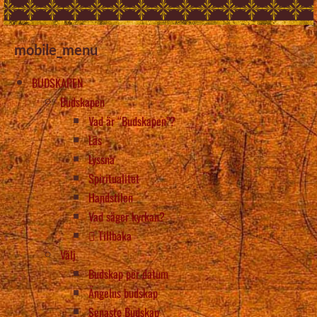
mobile_menu
BUDSKAPEN
Budskapen
Vad är “Budskapen”?
Läs
Lyssna
Spiritualitet
Handstilen
Vad säger kyrkan?
Tillbaka
Välj
Budskap per datum
Ängelns budskap
Senaste Budskap