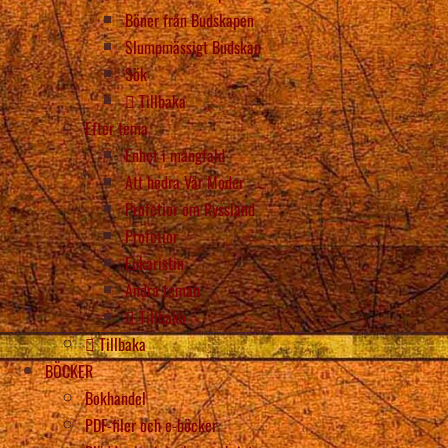
Böner från Budskapen
Slumpmässigt Budskap
Sök
Tillbaka
Efter tema
Enhet i mångfald
Att hedra Vår Moder
Profetior om Ryssland
Profetior
Eukaristin
Andra teman
Tillbaka
Tillbaka
BÖCKER
Bokhandel
PDF-filer och e-böcker