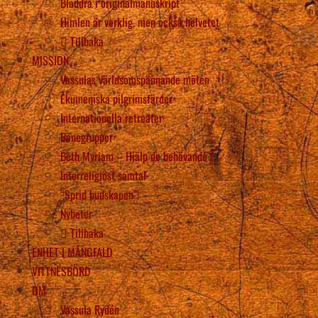
Bläddra i originalmanuskript
Himlen är verklig, men också helvetet
Tillbaka
MISSION
Vassulas världsomspännande möten
Ekumeniska pilgrimsfärder
Internationella retreater
Bönegrupper
Beth Myriam – Hjälp de behövande
Interreligiöst samtal
“Sprid budskapen”!
Nyheter
Tillbaka
ENHET I MÅNGFALD
VITTNESBÖRD
OM
Vassula Rydén