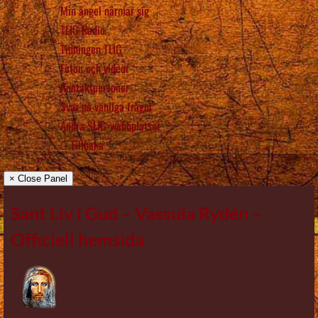
Min ängel närmar sig
TLIG Radio
Tidningen TLIG
Foton och videor
Kontaktpersoner
Svar på vanliga frågor
Andra SLIG-webbplatser
Tillbaka
× Close Panel
Sant Liv i Gud – Vassula Rydén –
Officiell hemsida