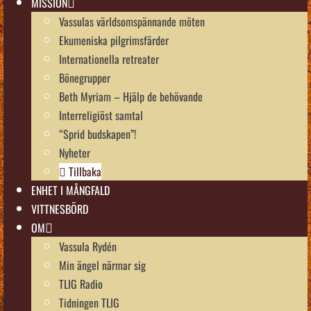
MISSION
Vassulas världsomspännande möten
Ekumeniska pilgrimsfärder
Internationella retreater
Bönegrupper
Beth Myriam – Hjälp de behövande
Interreligiöst samtal
“Sprid budskapen”!
Nyheter
Tillbaka
ENHET I MÅNGFALD
VITTNESBÖRD
OM
Vassula Rydén
Min ängel närmar sig
TLIG Radio
Tidningen TLIG