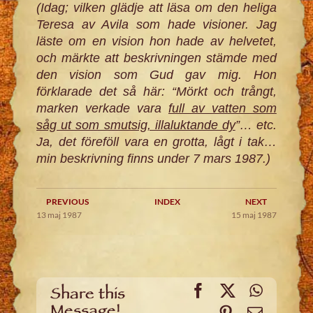
(Idag; vilken glädje att läsa om den heliga
Teresa av Avila som hade visioner. Jag
läste om en vision hon hade av helvetet,
och märkte att beskrivningen stämde med
den vision som Gud gav mig. Hon
förklarade det så här: “Mörkt och trångt,
marken verkade vara
full av vatten som
såg ut som smutsig, illaluktande dy
”… etc.
Ja, det föreföll vara en grotta, lågt i tak…
min beskrivning finns under 7 mars 1987.)
PREVIOUS
INDEX
NEXT
13 maj 1987
15 maj 1987
Facebook
X
WhatsA
Share this
Message!
Pinterest
Email