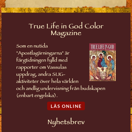
True Life in God Color
Magazine
Som en nutida
"Apostlagärningarna" är
färgtidningen fylld med
rapporter om Vassulas
uppdrag, andra SLIG-
aktiviteter över hela världen
och andlig undervisning från budskapen
(enbart engelska).
LÄS ONLINE
Nyhetsbrev