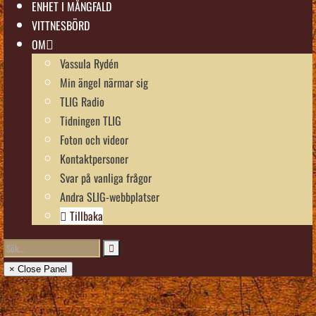
ENHET I MÅNGFALD
VITTNESBÖRD
OM
Vassula Rydén
Min ängel närmar sig
TLIG Radio
Tidningen TLIG
Foton och videor
Kontaktpersoner
Svar på vanliga frågor
Andra SLIG-webbplatser
Tillbaka
× Close Panel