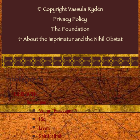
©
Copyright Vassula Rydén
Privacy Policy
The Foundation
☩
About the Imprimatur and the Nihil Obstat
mobile_menu
BUDSKAPEN
Budskapen
Vad är “Budskapen”?
Läs
Lyssna
Spiritualitet