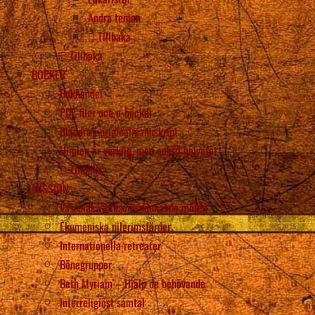
Andra teman
Tillbaka
Tillbaka
BÖCKER
Bokhandel
PDF-filer och e-böcker
Bläddra i originalmanuskript
Himlen är verklig, men också helvetet
Tillbaka
MISSION
Vassulas världsomspännande möten
Ekumeniska pilgrimsfärder
Internationella retreater
Bönegrupper
Beth Myriam – Hjälp de behövande
Interreligiöst samtal