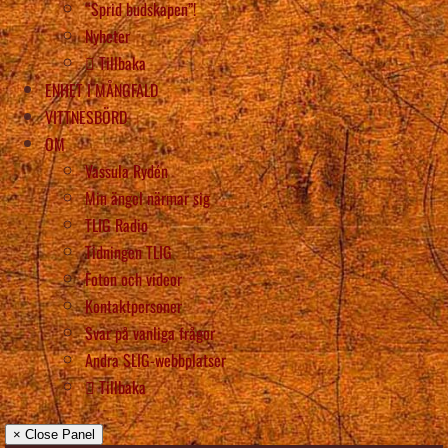
“Sprid budskapen”!
Nyheter
Tillbaka
ENHET I MÅNGFALD
VITTNESBÖRD
OM
Vassula Rydén
Min ängel närmar sig
TLIG Radio
Tidningen TLIG
Foton och videor
Kontaktpersoner
Svar på vanliga frågor
Andra SLIG-webbplatser
Tillbaka
× Close Panel