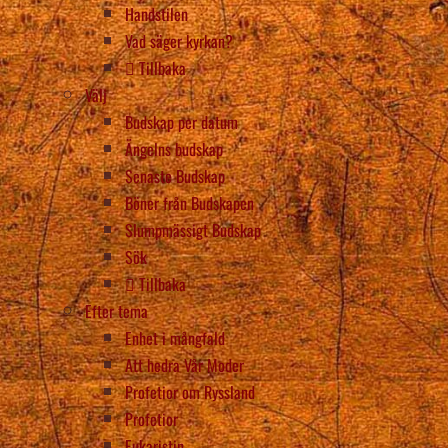
Handstilen
Vad säger kyrkan?
Tillbaka
Välj
Budskap per datum
Ängelns budskap
Senaste Budskap
Böner från Budskapen
Slumpmässigt Budskap
Sök
Tillbaka
Efter tema
Enhet i mångfald
Att hedra Vår Moder
Profetior om Ryssland
Profetior
Eukaristin