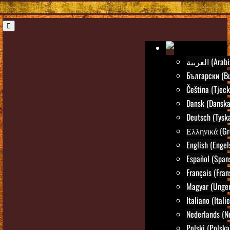
العربية (Ar
Български (Bu
Čeština (Tjeck
Dansk (Danska
Deutsch (Tysk
Ελληνικά (Gr
English (Engel
Español (Span
Français (Fran
Magyar (Unger
Italiano (Itali
Nederlands (N
Polski (Polska