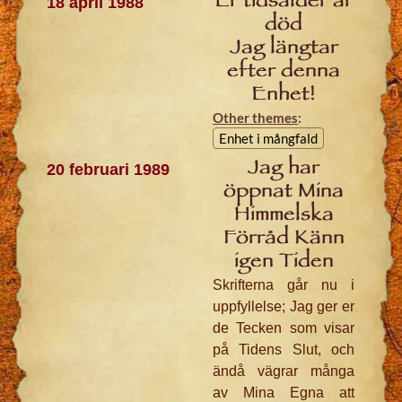
Er tidsålder är
18 april 1988
död
Jag längtar
efter denna
Enhet!
Other themes
:
Enhet i mångfald
Jag har
20 februari 1989
öppnat Mina
Himmelska
Förråd Känn
igen Tiden
Skrifterna går nu i
uppfyllelse; Jag ger er
de Tecken som visar
på Tidens Slut, och
ändå vägrar många
av Mina Egna att