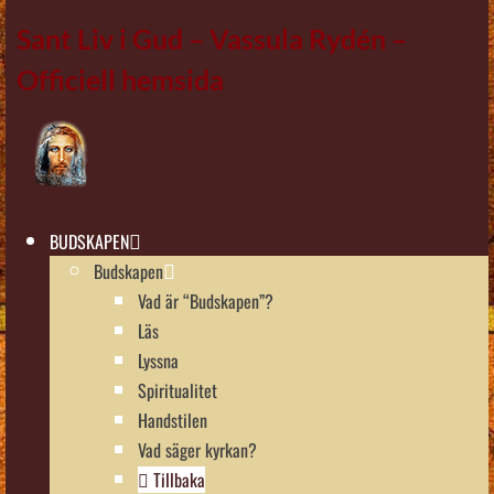
Sant Liv i Gud – Vassula Rydén –
Officiell hemsida
BUDSKAPEN
Budskapen
Vad är “Budskapen”?
Läs
Lyssna
Spiritualitet
Handstilen
Vad säger kyrkan?
Tillbaka