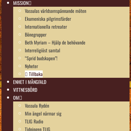
MISSION
Vassulas världsomspännande möten
Ekumeniska pilgrimsfärder
Internationella retreater
Bönegrupper
Beth Myriam – Hjälp de behövande
Interreligiöst samtal
“Sprid budskapen”!
Nyheter
Tillbaka
ENHET I MÅNGFALD
VITTNESBÖRD
OM
Vassula Rydén
Min ängel närmar sig
TLIG Radio
Tidningen TLIG