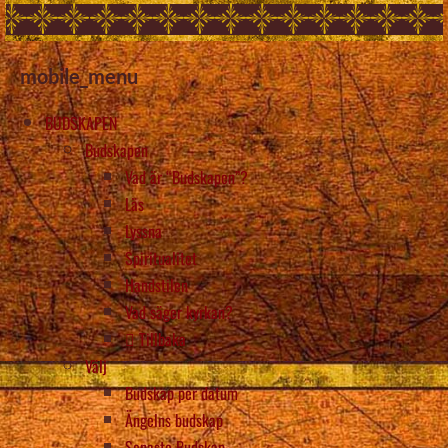
mobile_menu
BUDSKAPEN
Budskapen
Vad är “Budskapen”?
Läs
Lyssna
Spiritualitet
Handstilen
Vad säger kyrkan?
Tillbaka
Välj
Budskap per datum
Ängelns budskap
Senaste Budskap