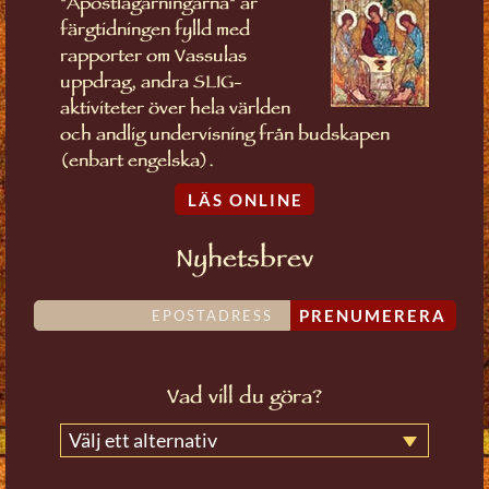
"Apostlagärningarna" är
färgtidningen fylld med
rapporter om Vassulas
uppdrag, andra SLIG-
aktiviteter över hela världen
och andlig undervisning från budskapen
(enbart engelska).
LÄS ONLINE
Nyhetsbrev
PRENUMERERA
Vad vill du göra?
Välj ett alternativ