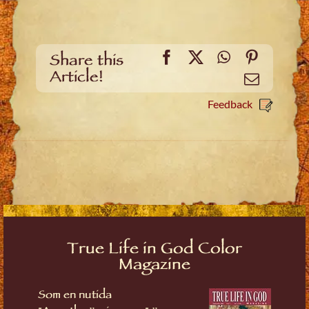
Facebook
X
WhatsApp
Pinteres
Share this
Article!
Email
Feedback
True Life in God Color
Magazine
Som en nutida