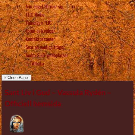
Min ängel närmar sig
TLIG Radio
Tidningen TLIG
Foton och videor
Kontaktpersoner
Svar på vanliga frågor
Andra SLIG-webbplatser
Tillbaka
× Close Panel
Sant Liv i Gud – Vassula Rydén –
Officiell hemsida