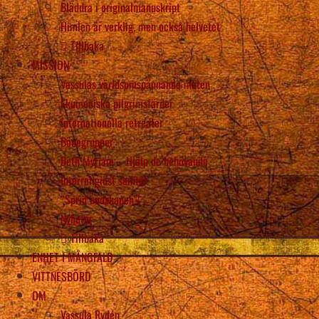
Bläddra i originalmanuskript
Himlen är verklig, men också helvetet
Tillbaka
MISSION
Vassulas världsomspännande möten
Ekumeniska pilgrimsfärder
Internationella retreater
Bönegrupper
Beth Myriam – Hjälp de behövande
Interreligiöst samtal
“Sprid budskapen”!
Nyheter
Tillbaka
ENHET I MÅNGFALD
VITTNESBÖRD
OM
Vassula Rydén