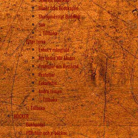
Böner från Budskapen
Slumpmässigt Budskap
Sök
Tillbaka
Efter tema
Enhet i mångfald
Att hedra Vår Moder
Profetior om Ryssland
Profetior
Eukaristin
Andra teman
Tillbaka
Tillbaka
BÖCKER
Bokhandel
PDF-filer och e-böcker