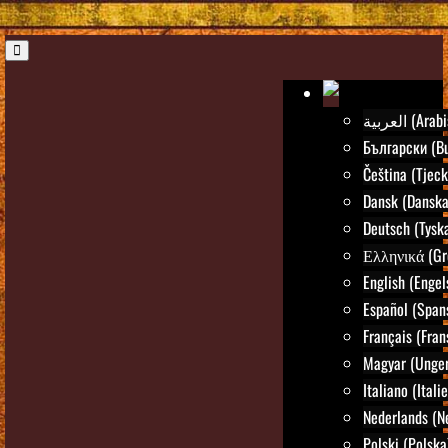
العربية (Ar
Български (Bu
Čeština (Tjeck
Dansk (Danska
Deutsch (Tysk
Ελληνικά (Gr
English (Engel
Español (Span
Français (Fran
Magyar (Unger
Italiano (Itali
Nederlands (N
Polski (Polska