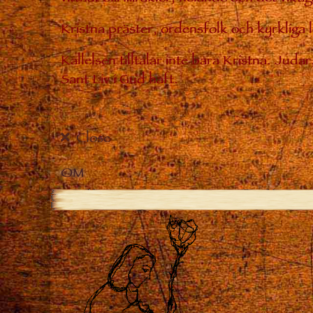
Kristna präster, ordensfolk och kyrkliga
Kallelsen tilltalar inte bara Kristna. Jud
Sant Liv i Gud haft.
Close
OM