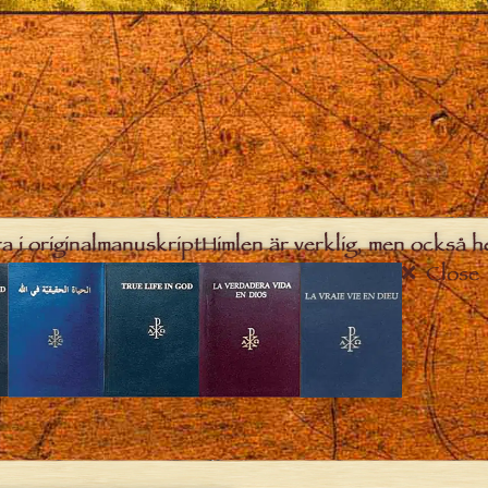
a i originalmanuskript
Himlen är verklig, men också h
Close