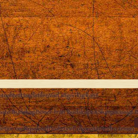
itualitet
Handstilen
Vad säger kyrkan?
aste Budskap
Böner från Budskapen
Slumpmässigt 
I
fetior om Ryssland
Profetior
Eukaristin
Andra teman