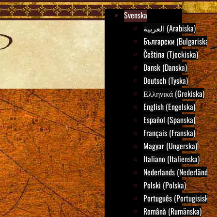
Svenska
العربية (Arabiska)
Български (Bulgariska)
Čeština (Tjeckiska)
Dansk (Danska)
Deutsch (Tyska)
Ελληνικά (Grekiska)
English (Engelska)
Español (Spanska)
Français (Franska)
Magyar (Ungerska)
Italiano (Italienska)
Nederlands (Nederländska
Polski (Polska)
Português (Portugisiska)
Română (Rumänska)