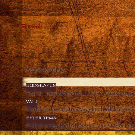
Menu
BUDSKAPEN
BUDSKAPEN
Vad är “Budskapen”?
Läs
Lyssna
Spir
VÄLJ
Budskap per datum
Ängelns budskap
Sen
EFTER TEMA
Enhet i mångfald
Att hedra Vår Moder
Pro