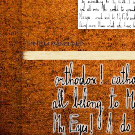
ENHET I MÅNGFALD