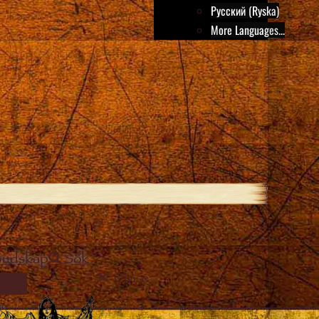
Русский (Ryska)
More Languages...
Budskap
Sök
Close
MAGE