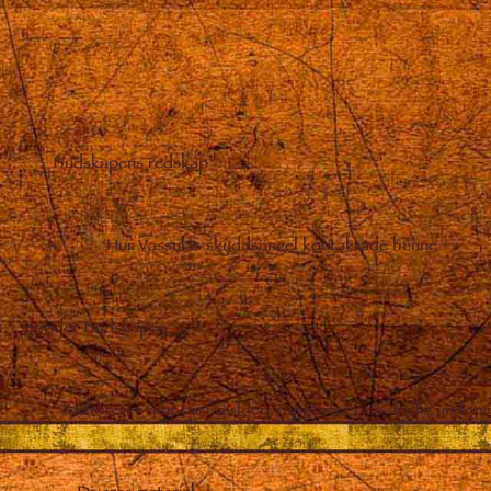
Budskapens redskap
–
Hur Vassulas skyddsängel kontaktade henne
Sprider Budskapen
Aktiviteter runt om i världen, rapporter och andlig undervi