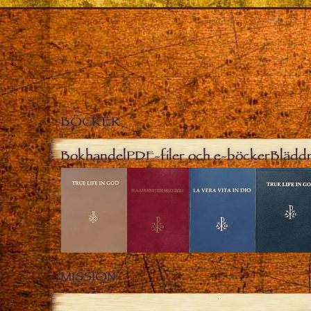
BÖCKER
Bokhandel
PDF-filer och e-böcker
Bläddr
MISSION