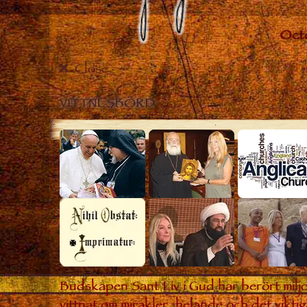
Close
VITTNESBÖRD
Budskapen Sant Liv i Gud har berört miljo
vittnat om mirakler, helande och det viktig