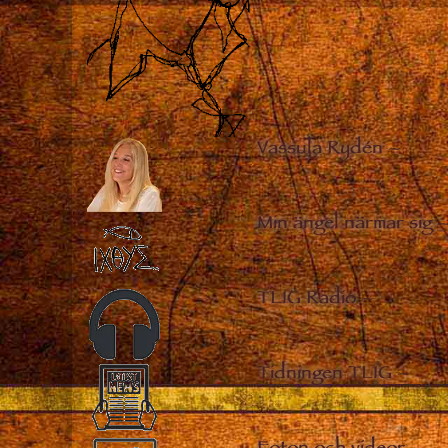
Vassula Rydén
–
Min ängel närmar sig
TLIG Radio
–
Tidningen TLIG
–