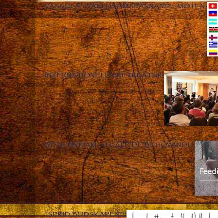
VASSULAS VÄRLDSOMSPÄNNANDE MÖTEN
INTERNATIONELLA RETREATER
BETH MYRIAM – HJÄLP DE BEHÖVANDE
”SPRID BUDSKAPEN”!