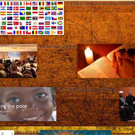
EKUMENISKA PILGRIMSFÄRD
BÖNEGRUPPER
INTERRELIGIÖST SAMTAL
Close
NYHETER