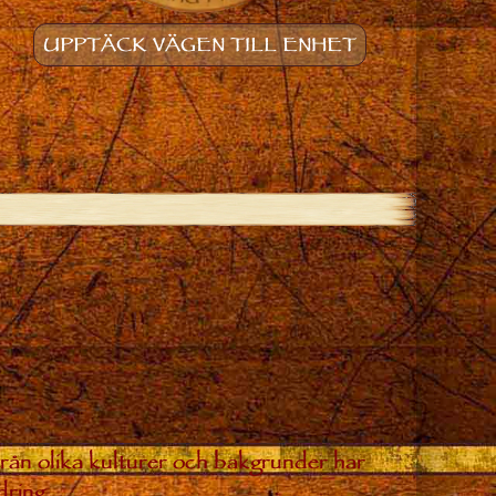
UPPTÄCK VÄGEN TILL ENHET
från olika kulturer och bakgrunder har
dring