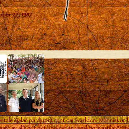
ntals själar på djupet runt om i världen. Människor 
aste av allt hur det upplevt en varaktig livsstilsförän