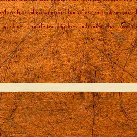
 ledare från olika samfund har också vittnat om bud
ar, muslimer, buddister, hinduer och andra har även de