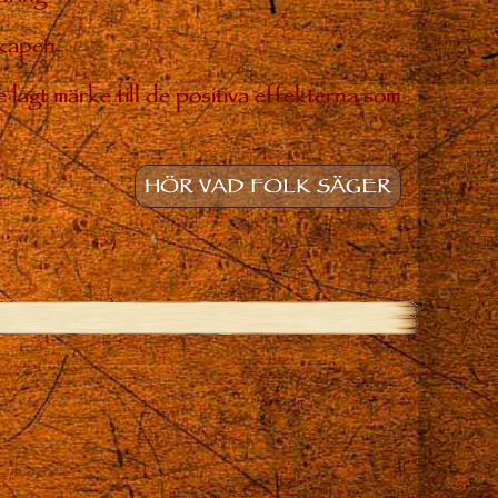
skapen.
 lagt märke till de positiva effekterna som
HÖR VAD FOLK SÄGER