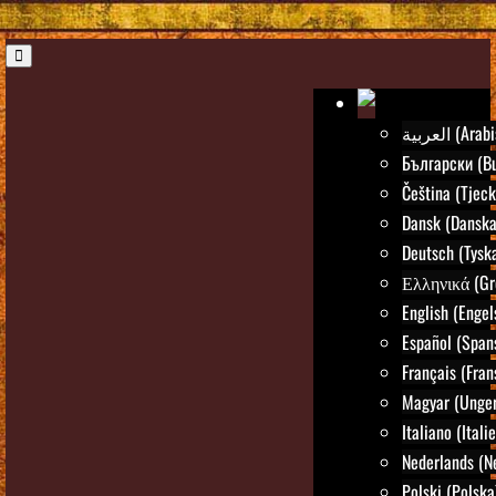
العربية (Ar
Български (Bu
Čeština (Tjeck
Dansk (Danska
Deutsch (Tysk
Ελληνικά (Gr
English (Engel
Español (Span
Français (Fran
Magyar (Unger
Italiano (Itali
Nederlands (N
Polski (Polska