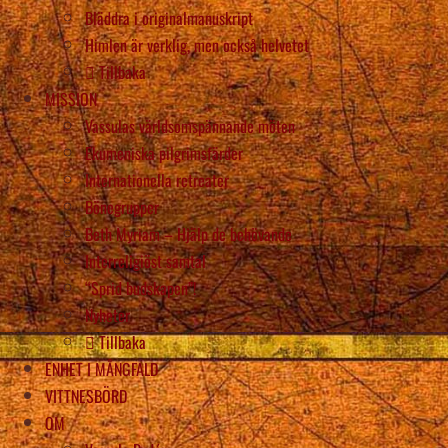
Bläddra i originalmanuskript
Himlen är verklig, men också helvetet
Tillbaka
MISSION
Vassulas världsomspännande möten
Ekumeniska pilgrimsfärder
Internationella retreater
Bönegrupper
Beth Myriam – Hjälp de behövande
Interreligiöst samtal
“Sprid budskapen”!
Nyheter
Tillbaka
ENHET I MÅNGFALD
VITTNESBÖRD
OM