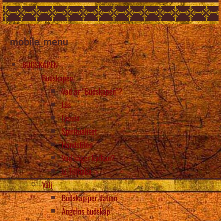
mobile_menu
BUDSKAPEN
Budskapen
Vad är “Budskapen”?
Läs
Lyssna
Spiritualitet
Handstilen
Vad säger kyrkan?
Tillbaka
Välj
Budskap per datum
Ängelns budskap