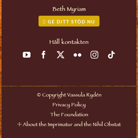
Beth Myriam
GE DITT STÖD NU
Håll kontakten
©
Copyright Vassula Rydén
Privacy Policy
The Foundation
☩
About the Imprimatur and the Nihil Obstat