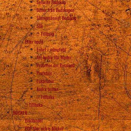
Senaste Budskap
Böner från Budskapen
Slumpmässigt Budskap
Sök
Tillbaka
Efter tema
Enhet i mångfald
Att hedra Vår Moder
Profetior om Ryssland
Profetior
Eukaristin
Andra teman
Tillbaka
Tillbaka
BÖCKER
Bokhandel
PDF-filer och e-böcker