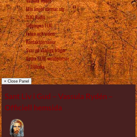
Vassula Rydén
Min ängel närmar sig
TLIG Radio
Tidningen TLIG
Foton och videor
Kontaktpersoner
Svar på vanliga frågor
Andra SLIG-webbplatser
Tillbaka
× Close Panel
Sant Liv i Gud – Vassula Rydén –
Officiell hemsida