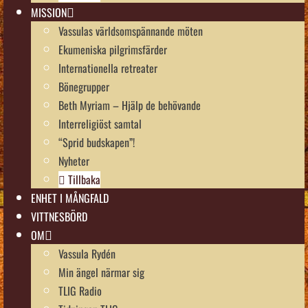
MISSION
Vassulas världsomspännande möten
Ekumeniska pilgrimsfärder
Internationella retreater
Bönegrupper
Beth Myriam – Hjälp de behövande
Interreligiöst samtal
“Sprid budskapen”!
Nyheter
Tillbaka
ENHET I MÅNGFALD
VITTNESBÖRD
OM
Vassula Rydén
Min ängel närmar sig
TLIG Radio