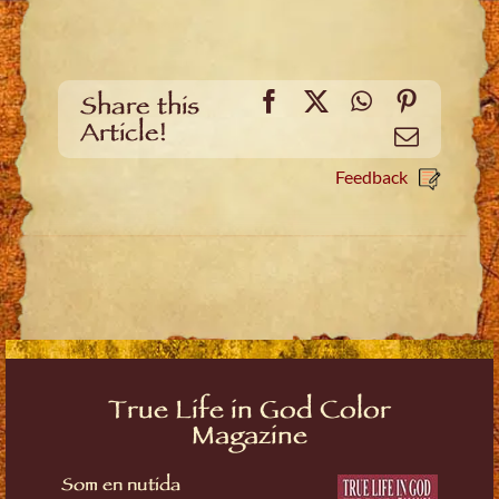
Facebook
X
WhatsApp
Pinteres
Share this
Article!
Email
Feedback
True Life in God Color
Magazine
Som en nutida