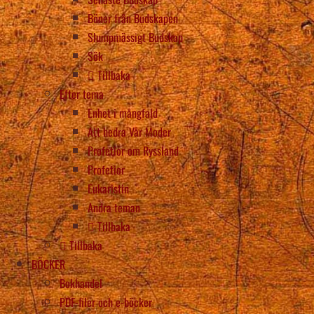
Böner från Budskapen
Slumpmässigt Budskap
Sök
Tillbaka
Efter tema
Enhet i mångfald
Att hedra Vår Moder
Profetior om Ryssland
Profetior
Eukaristin
Andra teman
Tillbaka
Tillbaka
BÖCKER
Bokhandel
PDF-filer och e-böcker