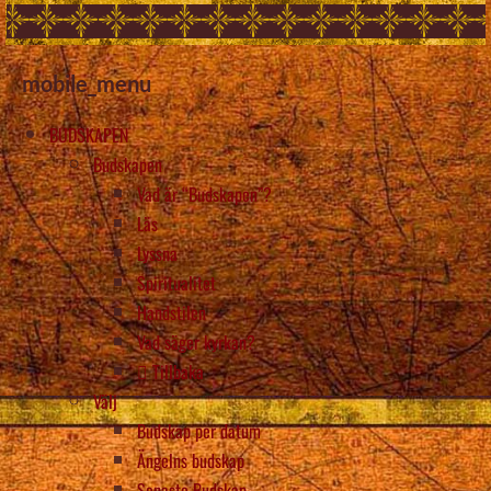
mobile_menu
BUDSKAPEN
Budskapen
Vad är “Budskapen”?
Läs
Lyssna
Spiritualitet
Handstilen
Vad säger kyrkan?
Tillbaka
Välj
Budskap per datum
Ängelns budskap
Senaste Budskap