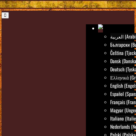
العربية (Ar
Български (Bu
Čeština (Tjeck
Dansk (Danska
Deutsch (Tysk
Ελληνικά (Gr
English (Engel
Español (Span
Français (Fran
Magyar (Unger
Italiano (Itali
Nederlands (N
Polski (Polska