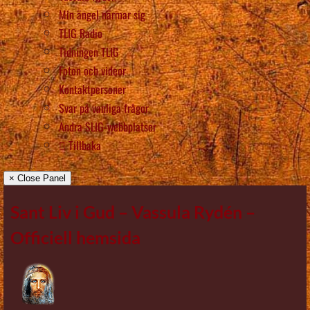
Min ängel närmar sig
TLIG Radio
Tidningen TLIG
Foton och videor
Kontaktpersoner
Svar på vanliga frågor
Andra SLIG-webbplatser
Tillbaka
× Close Panel
Sant Liv i Gud – Vassula Rydén –
Officiell hemsida