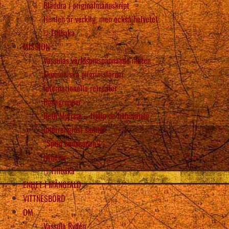
Bläddra i originalmanuskript
Himlen är verklig, men också helvetet
Tillbaka
MISSION
Vassulas världsomspännande möten
Ekumeniska pilgrimsfärder
Internationella retreater
Bönegrupper
Beth Myriam – Hjälp de behövande
Interreligiöst samtal
“Sprid budskapen”!
Nyheter
Tillbaka
ENHET I MÅNGFALD
VITTNESBÖRD
OM
Vassula Rydén