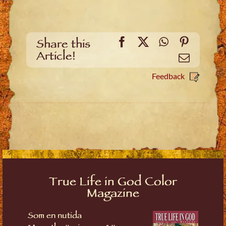
Facebook
X
WhatsApp
Pinteres
Share this
Article!
Email
Feedback
True Life in God Color
Magazine
Som en nutida