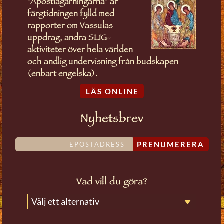
"Apostlagärningarna" är
färgtidningen fylld med
rapporter om Vassulas
uppdrag, andra SLIG-
aktiviteter över hela världen
och andlig undervisning från budskapen
(enbart engelska).
LÄS ONLINE
Nyhetsbrev
PRENUMERERA
Vad vill du göra?
Välj ett alternativ