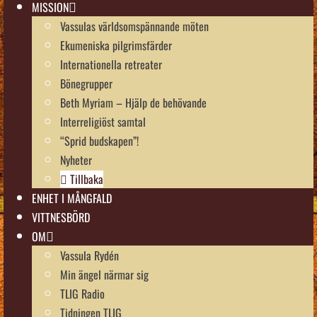
MISSION
Vassulas världsomspännande möten
Ekumeniska pilgrimsfärder
Internationella retreater
Bönegrupper
Beth Myriam – Hjälp de behövande
Interreligiöst samtal
“Sprid budskapen”!
Nyheter
Tillbaka
ENHET I MÅNGFALD
VITTNESBÖRD
OM
Vassula Rydén
Min ängel närmar sig
TLIG Radio
Tidningen TLIG