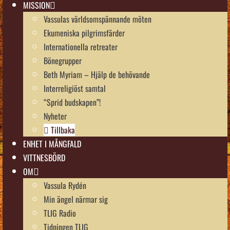
MISSION
Vassulas världsomspännande möten
Ekumeniska pilgrimsfärder
Internationella retreater
Bönegrupper
Beth Myriam – Hjälp de behövande
Interreligiöst samtal
“Sprid budskapen”!
Nyheter
Tillbaka
ENHET I MÅNGFALD
VITTNESBÖRD
OM
Vassula Rydén
Min ängel närmar sig
TLIG Radio
Tidningen TLIG