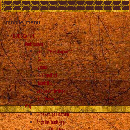
mobile_menu
BUDSKAPEN
Budskapen
Vad är “Budskapen”?
Läs
Lyssna
Spiritualitet
Handstilen
Vad säger kyrkan?
Tillbaka
Välj
Budskap per datum
Ängelns budskap
Senaste Budskap