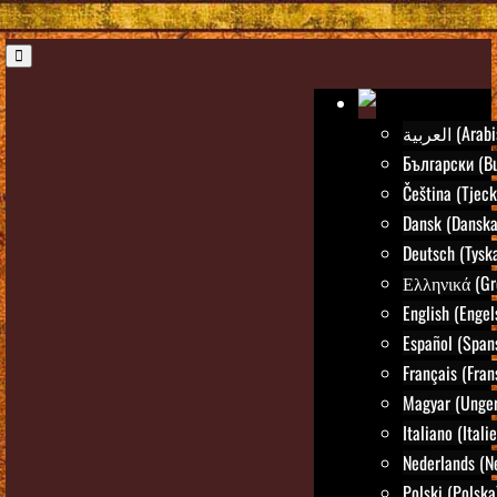
العربية (Ar
Български (Bu
Čeština (Tjeck
Dansk (Danska
Deutsch (Tysk
Ελληνικά (Gr
English (Engel
Español (Span
Français (Fran
Magyar (Unger
Italiano (Itali
Nederlands (N
Polski (Polska