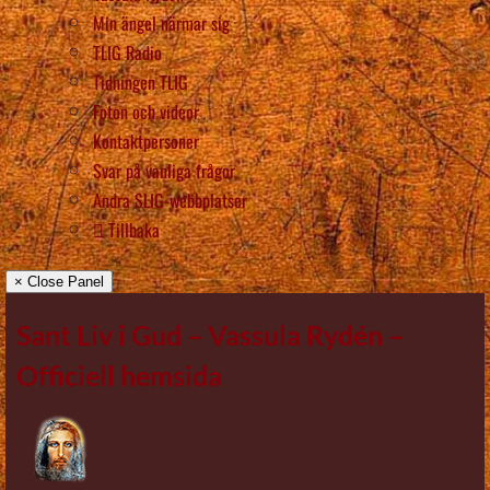
Min ängel närmar sig
TLIG Radio
Tidningen TLIG
Foton och videor
Kontaktpersoner
Svar på vanliga frågor
Andra SLIG-webbplatser
Tillbaka
× Close Panel
Sant Liv i Gud – Vassula Rydén –
Officiell hemsida