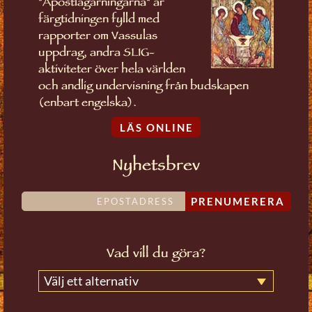
"Apostlagärningarna" är
färgtidningen fylld med
rapporter om Vassulas
uppdrag, andra SLIG-
aktiviteter över hela världen
och andlig undervisning från budskapen
(enbart engelska).
LÄS ONLINE
Nyhetsbrev
PRENUMERERA
Vad vill du göra?
Välj ett alternativ