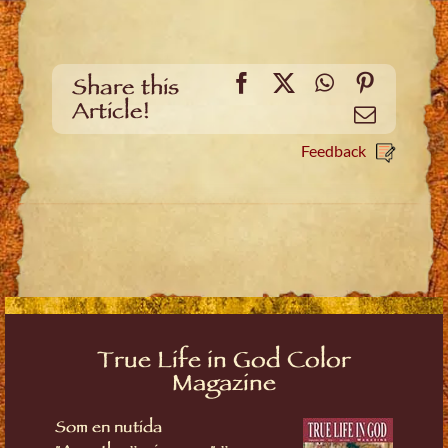
Facebook
X
WhatsApp
Pinteres
Share this
Article!
Email
Feedback
True Life in God Color
Magazine
Som en nutida