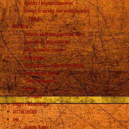
Bläddra i originalmanuskript
Himlen är verklig, men också helvetet
Tillbaka
MISSION
Vassulas världsomspännande möten
Ekumeniska pilgrimsfärder
Internationella retreater
Bönegrupper
Beth Myriam – Hjälp de behövande
Interreligiöst samtal
“Sprid budskapen”!
Nyheter
Tillbaka
ENHET I MÅNGFALD
VITTNESBÖRD
OM
Vassula Rydén