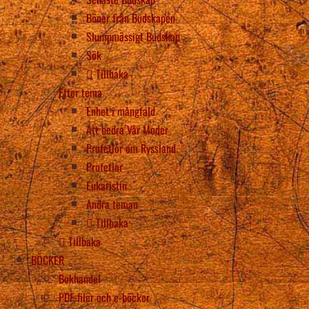
Böner från Budskapen
Slumpmässigt Budskap
Sök
Tillbaka
Efter tema
Enhet i mångfald
Att hedra Vår Moder
Profetior om Ryssland
Profetior
Eukaristin
Andra teman
Tillbaka
Tillbaka
BÖCKER
Bokhandel
PDF-filer och e-böcker