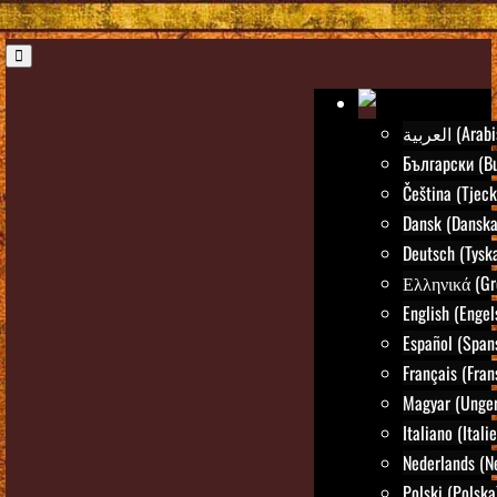
العربية (Ar
Български (Bu
Čeština (Tjeck
Dansk (Danska
Deutsch (Tysk
Ελληνικά (Gr
English (Engel
Español (Span
Français (Fran
Magyar (Unger
Italiano (Itali
Nederlands (N
Polski (Polska