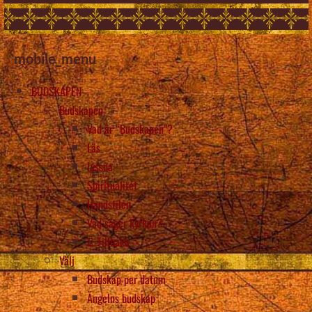
mobile_menu
BUDSKAPEN
Budskapen
Vad är “Budskapen”?
Läs
Lyssna
Spiritualitet
Handstilen
Vad säger kyrkan?
Tillbaka
Välj
Budskap per datum
Ängelns budskap