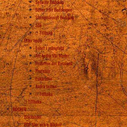
Senaste Budskap
Böner från Budskapen
Slumpmässigt Budskap
Sök
Tillbaka
Efter tema
Enhet i mångfald
Att hedra Vår Moder
Profetior om Ryssland
Profetior
Eukaristin
Andra teman
Tillbaka
Tillbaka
BÖCKER
Bokhandel
PDF-filer och e-böcker