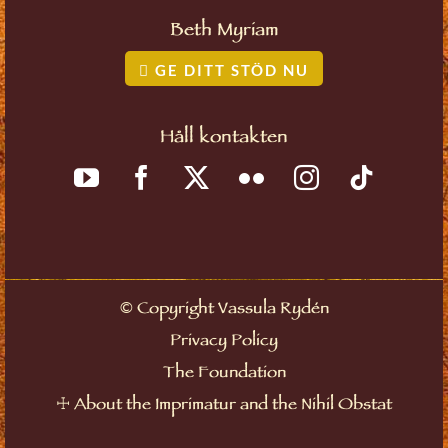
Beth Myriam
GE DITT STÖD NU
Håll kontakten
©
Copyright Vassula Rydén
Privacy Policy
The Foundation
☩
About the Imprimatur and the Nihil Obstat