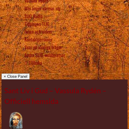
Vassula Rydén
Min ängel närmar sig
TLIG Radio
Tidningen TLIG
Foton och videor
Kontaktpersoner
Svar på vanliga frågor
Andra SLIG-webbplatser
Tillbaka
× Close Panel
Sant Liv i Gud – Vassula Rydén –
Officiell hemsida