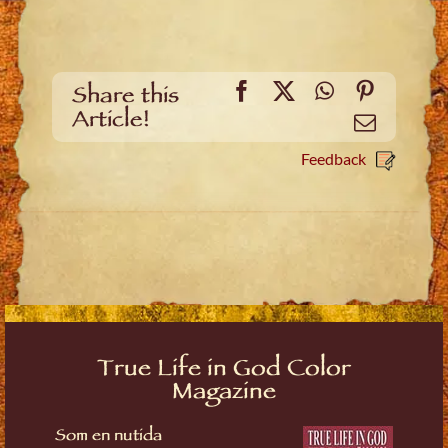
Facebook
X
WhatsApp
Pinteres
Share this
Article!
Email
Feedback
True Life in God Color
Magazine
Som en nutida