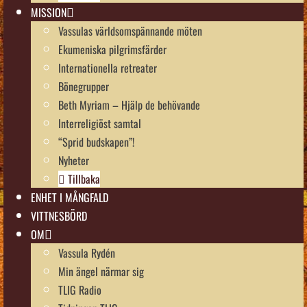
MISSION
Vassulas världsomspännande möten
Ekumeniska pilgrimsfärder
Internationella retreater
Bönegrupper
Beth Myriam – Hjälp de behövande
Interreligiöst samtal
“Sprid budskapen”!
Nyheter
Tillbaka
ENHET I MÅNGFALD
VITTNESBÖRD
OM
Vassula Rydén
Min ängel närmar sig
TLIG Radio