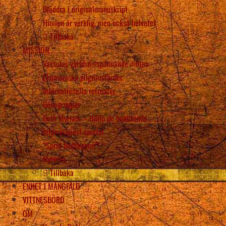
Bläddra i originalmanuskript
Himlen är verklig, men också helvetet
Tillbaka
MISSION
Vassulas världsomspännande möten
Ekumeniska pilgrimsfärder
Internationella retreater
Bönegrupper
Beth Myriam – Hjälp de behövande
Interreligiöst samtal
“Sprid budskapen”!
Nyheter
Tillbaka
ENHET I MÅNGFALD
VITTNESBÖRD
OM