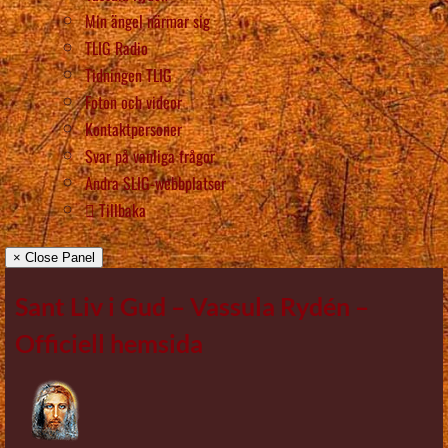
Min ängel närmar sig
TLIG Radio
Tidningen TLIG
Foton och videor
Kontaktpersoner
Svar på vanliga frågor
Andra SLIG-webbplatser
Tillbaka
× Close Panel
Sant Liv i Gud – Vassula Rydén –
Officiell hemsida