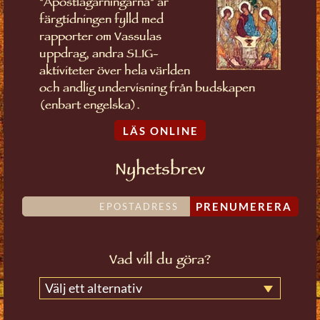
"Apostlagärningarna" är
färgtidningen fylld med
rapporter om Vassulas
uppdrag, andra SLIG-
aktiviteter över hela världen
och andlig undervisning från budskapen
(enbart engelska).
LÄS ONLINE
Nyhetsbrev
PRENUMERERA
Vad vill du göra?
Välj ett alternativ