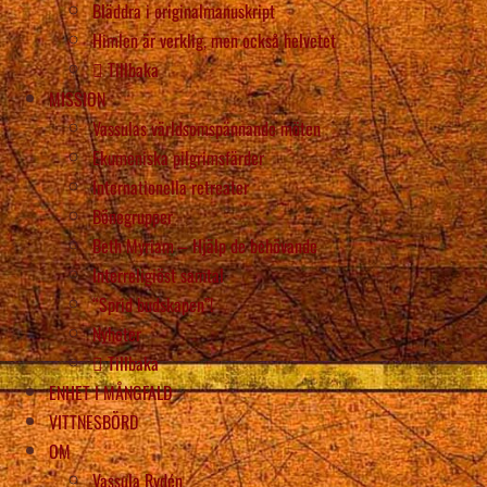
Bläddra i originalmanuskript
Himlen är verklig, men också helvetet
Tillbaka
MISSION
Vassulas världsomspännande möten
Ekumeniska pilgrimsfärder
Internationella retreater
Bönegrupper
Beth Myriam – Hjälp de behövande
Interreligiöst samtal
“Sprid budskapen”!
Nyheter
Tillbaka
ENHET I MÅNGFALD
VITTNESBÖRD
OM
Vassula Rydén