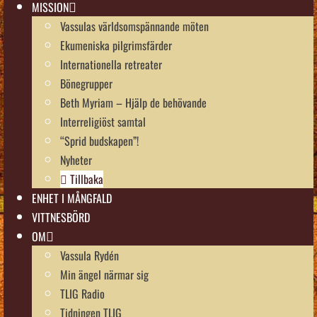
MISSION
Vassulas världsomspännande möten
Ekumeniska pilgrimsfärder
Internationella retreater
Bönegrupper
Beth Myriam – Hjälp de behövande
Interreligiöst samtal
“Sprid budskapen”!
Nyheter
Tillbaka
ENHET I MÅNGFALD
VITTNESBÖRD
OM
Vassula Rydén
Min ängel närmar sig
TLIG Radio
Tidningen TLIG