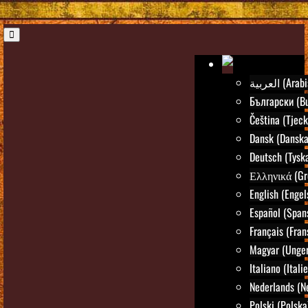
العربية (Ar
Български (Bu
Čeština (Tjeck
Dansk (Danska
Deutsch (Tysk
Ελληνικά (Gr
English (Engel
Español (Span
Français (Fran
Magyar (Unger
Italiano (Itali
Nederlands (N
Polski (Polska