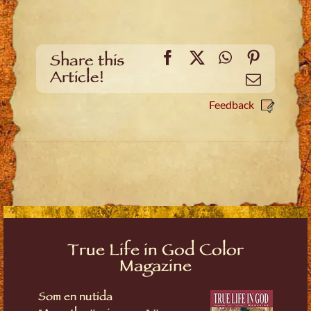
Facebook
X
WhatsApp
Pinteres
Share this
Article!
Email
Feedback
True Life in God Color
Magazine
Som en nutida