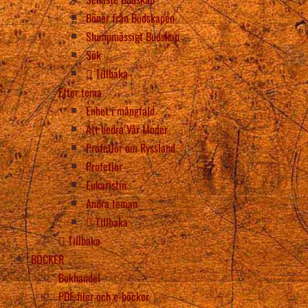
Böner från Budskapen
Slumpmässigt Budskap
Sök
Tillbaka
Efter tema
Enhet i mångfald
Att hedra Vår Moder
Profetior om Ryssland
Profetior
Eukaristin
Andra teman
Tillbaka
Tillbaka
BÖCKER
Bokhandel
PDF-filer och e-böcker