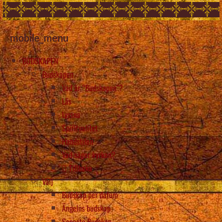
mobile_menu
BUDSKAPEN
Budskapen
Vad är “Budskapen”?
Läs
Lyssna
Spiritualitet
Handstilen
Vad säger kyrkan?
Tillbaka
Välj
Budskap per datum
Ängelns budskap
Senaste Budskap