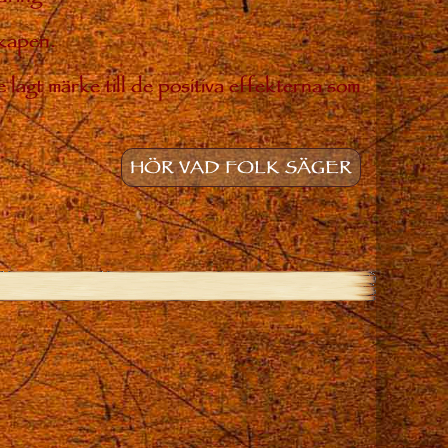
skapen.
 lagt märke till de positiva effekterna som
HÖR VAD FOLK SÄGER