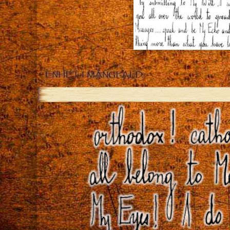
ENHET I MÅNGFALD