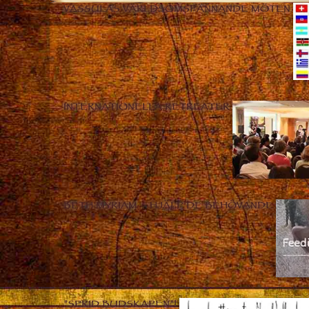
VASSULAS VÄRLDSOMSPÄNNANDE MÖTEN
INTERNATIONELLA RETREATER
BETH MYRIAM – HJÄLP DE BEHÖVANDE
”SPRID BUDSKAPEN”!