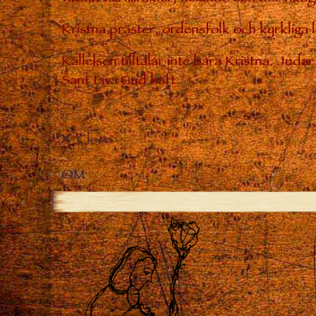
Kristna präster, ordensfolk och kyrkliga
Kallelsen tilltalar inte bara Kristna. Jud
Sant Liv i Gud haft.
Close
OM