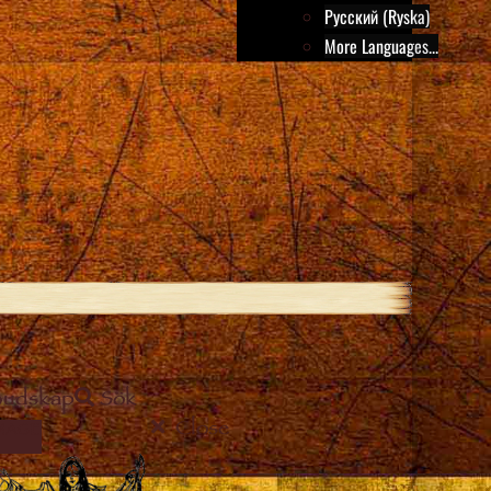
Русский (Ryska)
More Languages...
Budskap
Sök
Close
MAGE