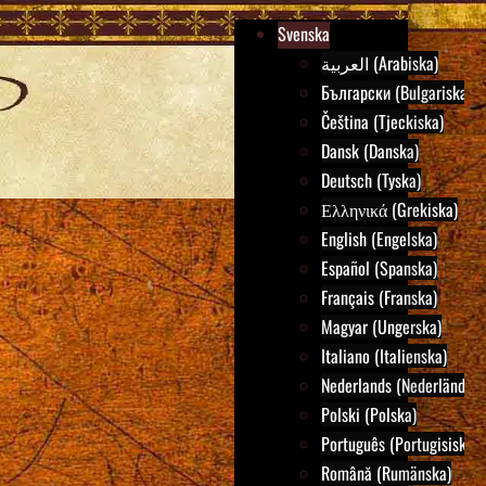
Svenska
العربية (Arabiska)
Български (Bulgariska)
Čeština (Tjeckiska)
Dansk (Danska)
Deutsch (Tyska)
Ελληνικά (Grekiska)
English (Engelska)
Español (Spanska)
Français (Franska)
Magyar (Ungerska)
Italiano (Italienska)
Nederlands (Nederländska
Polski (Polska)
Português (Portugisiska)
Română (Rumänska)