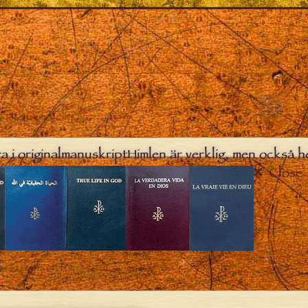
a i originalmanuskript
Himlen är verklig, men också h
Close