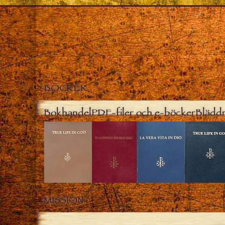
BÖCKER
Bokhandel
PDF-filer och e-böcker
Bläddr
MISSION