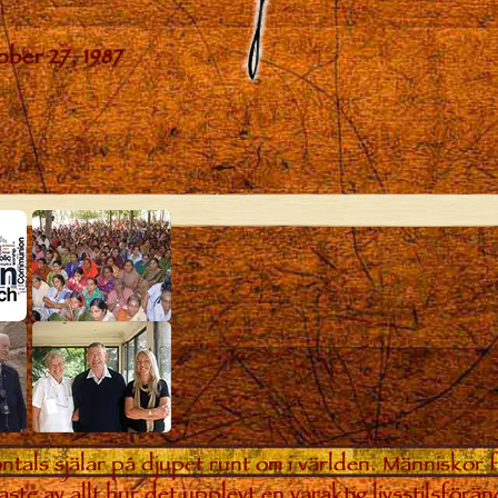
ntals själar på djupet runt om i världen. Människor 
aste av allt hur det upplevt en varaktig livsstilsförän