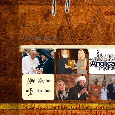
Close
VITTNESBÖRD
Budskapen Sant Liv i Gud har berört miljo
vittnat om mirakler, helande och det viktig