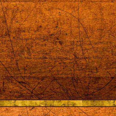
Budskapens redskap
–
Hur Vassulas skyddsängel kontaktade henne
Sprider Budskapen
Aktiviteter runt om i världen, rapporter och andlig undervi