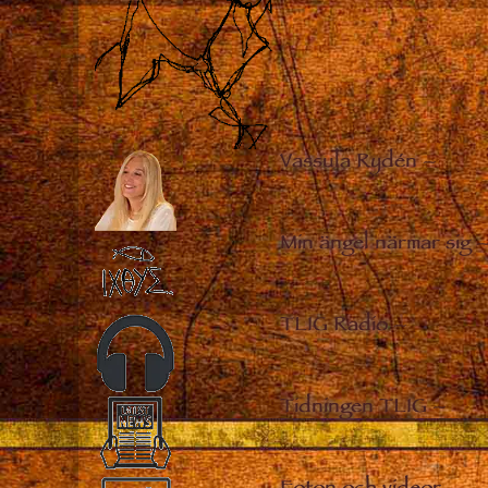
Vassula Rydén
–
Min ängel närmar sig
TLIG Radio
–
Tidningen TLIG
–