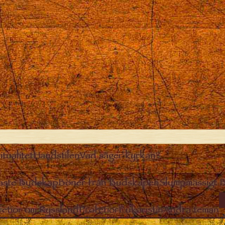
itualitet
Handstilen
Vad säger kyrkan?
aste Budskap
Böner från Budskapen
Slumpmässigt 
I
fetior om Ryssland
Profetior
Eukaristin
Andra teman