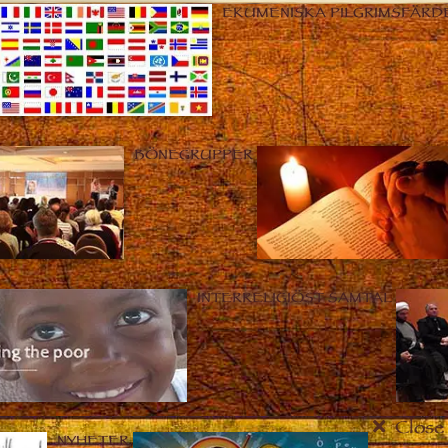
EKUMENISKA PILGRIMSFÄRD
BÖNEGRUPPER
INTERRELIGIÖST SAMTAL
Close
NYHETER