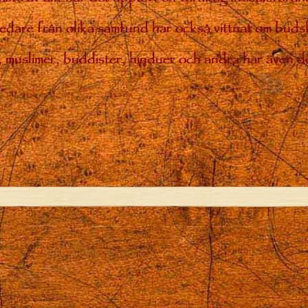
 ledare från olika samfund har också vittnat om bud
ar, muslimer, buddister, hinduer och andra har även de