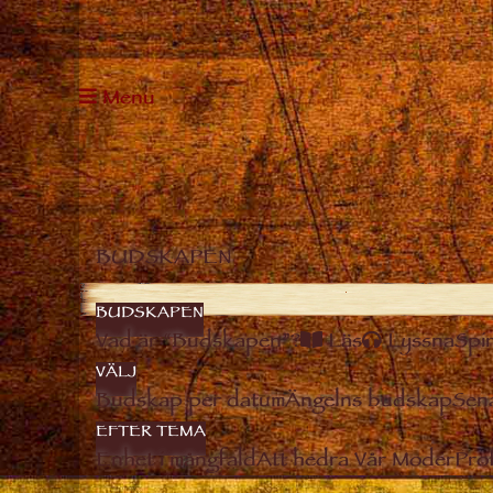
Menu
BUDSKAPEN
BUDSKAPEN
Vad är “Budskapen”?
Läs
Lyssna
Spir
VÄLJ
Budskap per datum
Ängelns budskap
Sen
EFTER TEMA
Enhet i mångfald
Att hedra Vår Moder
Pro