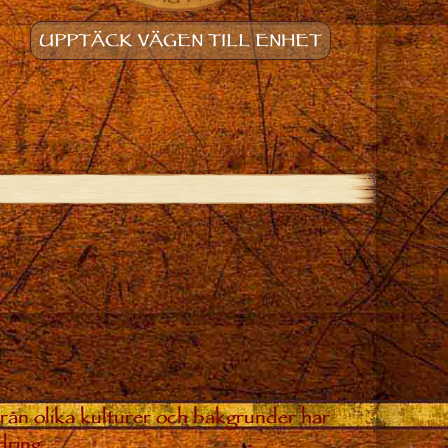
UPPTÄCK VÄGEN TILL ENHET
från olika kulturer och bakgrunder har
dring