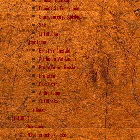
Böner från Budskapen
Slumpmässigt Budskap
Sök
Tillbaka
Efter tema
Enhet i mångfald
Att hedra Vår Moder
Profetior om Ryssland
Profetior
Eukaristin
Andra teman
Tillbaka
Tillbaka
BÖCKER
Bokhandel
PDF-filer och e-böcker