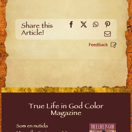
Facebook
X
WhatsApp
Pinteres
Share this
Article!
Email
Feedback
True Life in God Color
Magazine
Som en nutida