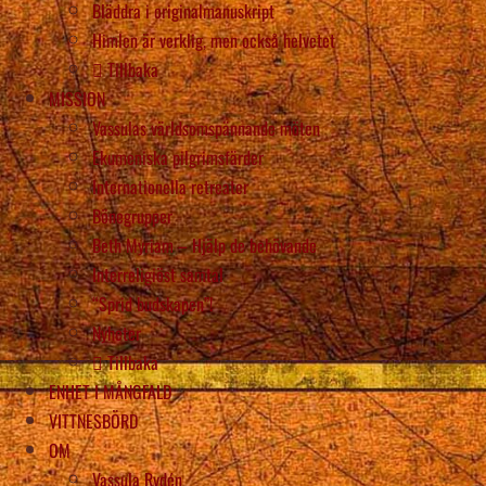
Bläddra i originalmanuskript
Himlen är verklig, men också helvetet
Tillbaka
MISSION
Vassulas världsomspännande möten
Ekumeniska pilgrimsfärder
Internationella retreater
Bönegrupper
Beth Myriam – Hjälp de behövande
Interreligiöst samtal
“Sprid budskapen”!
Nyheter
Tillbaka
ENHET I MÅNGFALD
VITTNESBÖRD
OM
Vassula Rydén