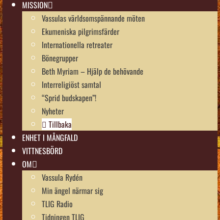
MISSION
Vassulas världsomspännande möten
Ekumeniska pilgrimsfärder
Internationella retreater
Bönegrupper
Beth Myriam – Hjälp de behövande
Interreligiöst samtal
“Sprid budskapen”!
Nyheter
Tillbaka
ENHET I MÅNGFALD
VITTNESBÖRD
OM
Vassula Rydén
Min ängel närmar sig
TLIG Radio
Tidningen TLIG