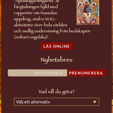
"Apostlagärningarna" är
färgtidningen fylld med
rapporter om Vassulas
uppdrag, andra SLIG-
aktiviteter över hela världen
och andlig undervisning från budskapen
(enbart engelska).
LÄS ONLINE
Nyhetsbrev
PRENUMERERA
Vad vill du göra?
Välj ett alternativ