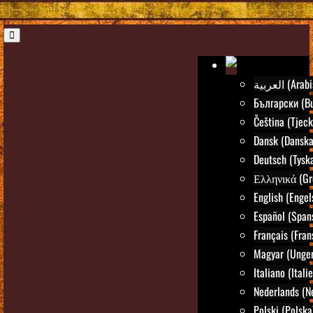
العربية (Ar
Български (Bu
Čeština (Tjeck
Dansk (Danska
Deutsch (Tysk
Ελληνικά (Gr
English (Engel
Español (Span
Français (Fran
Magyar (Unger
Italiano (Itali
Nederlands (N
Polski (Polska