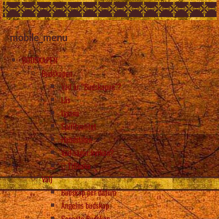
mobile_menu
BUDSKAPEN
Budskapen
Vad är “Budskapen”?
Läs
Lyssna
Spiritualitet
Handstilen
Vad säger kyrkan?
Tillbaka
Välj
Budskap per datum
Ängelns budskap
Senaste Budskap