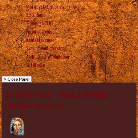
Min ängel närmar sig
TLIG Radio
Tidningen TLIG
Foton och videor
Kontaktpersoner
Svar på vanliga frågor
Andra SLIG-webbplatser
Tillbaka
× Close Panel
Sant Liv i Gud – Vassula Rydén –
Officiell hemsida