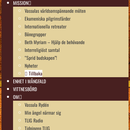
MISSION
Vassulas världsomspännande möten
Ekumeniska pilgrimsfärder
Internationella retreater
Bönegrupper
Beth Myriam – Hjälp de behövande
Interreligiöst samtal
“Sprid budskapen”!
Nyheter
Tillbaka
ENHET I MÅNGFALD
VITTNESBÖRD
OM
Vassula Rydén
Min ängel närmar sig
TLIG Radio
Tidningen TLIG