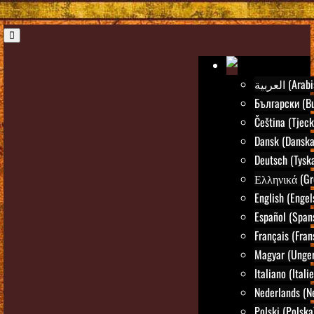
العربية (Ar
Български (Bu
Čeština (Tjeck
Dansk (Danska
Deutsch (Tysk
Ελληνικά (Gr
English (Engel
Español (Span
Français (Fran
Magyar (Unger
Italiano (Itali
Nederlands (N
Polski (Polska