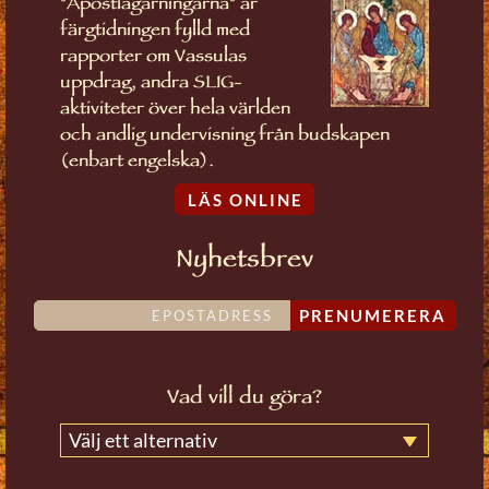
"Apostlagärningarna" är
färgtidningen fylld med
rapporter om Vassulas
uppdrag, andra SLIG-
aktiviteter över hela världen
och andlig undervisning från budskapen
(enbart engelska).
LÄS ONLINE
Nyhetsbrev
PRENUMERERA
Vad vill du göra?
Välj ett alternativ