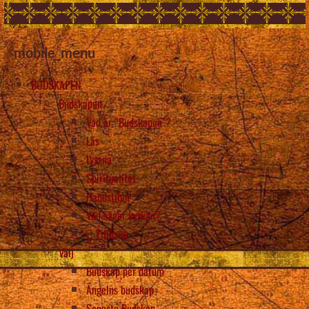
mobile_menu
BUDSKAPEN
Budskapen
Vad är “Budskapen”?
Läs
Lyssna
Spiritualitet
Handstilen
Vad säger kyrkan?
Tillbaka
Välj
Budskap per datum
Ängelns budskap
Senaste Budskap