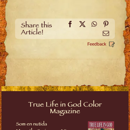
Facebook
X
WhatsApp
Pinteres
Share this
Article!
Email
Feedback
True Life in God Color
Magazine
Som en nutida