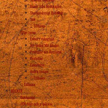
Böner från Budskapen
Slumpmässigt Budskap
Sök
Tillbaka
Efter tema
Enhet i mångfald
Att hedra Vår Moder
Profetior om Ryssland
Profetior
Eukaristin
Andra teman
Tillbaka
Tillbaka
BÖCKER
Bokhandel
PDF-filer och e-böcker