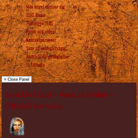
Min ängel närmar sig
TLIG Radio
Tidningen TLIG
Foton och videor
Kontaktpersoner
Svar på vanliga frågor
Andra SLIG-webbplatser
Tillbaka
× Close Panel
Sant Liv i Gud – Vassula Rydén –
Officiell hemsida