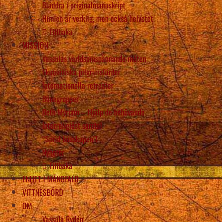
Bläddra i originalmanuskript
Himlen är verklig, men också helvetet
Tillbaka
MISSION
Vassulas världsomspännande möten
Ekumeniska pilgrimsfärder
Internationella retreater
Bönegrupper
Beth Myriam – Hjälp de behövande
Interreligiöst samtal
“Sprid budskapen”!
Nyheter
Tillbaka
ENHET I MÅNGFALD
VITTNESBÖRD
OM
Vassula Rydén