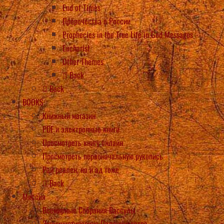
End of Times
Пророчества о России
Prophecies in the True Life in God Messages
Eucharist
Other Themes
Back
Back
BOOKS
Книжный магазин
PDF и электронные книги
Просмотреть книгу онлайн
Просмотреть первоначальную рукопись
Рай реален, но и ад тоже
Back
Миссия
Всемирные Собрания Вассулы
Экуминистические Паломничества