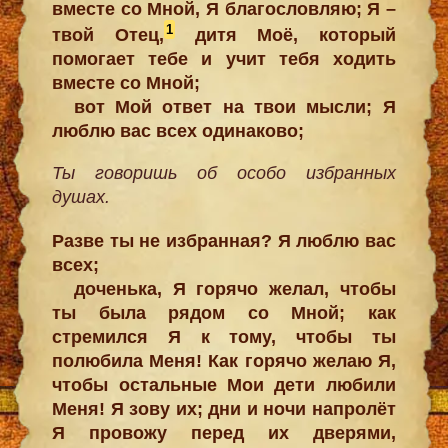
вместе со Мной, Я благословляю; Я –
1
твой Отец,
дитя Моё, который
помогает тебе и учит тебя ходить
вместе со Мной;
вот Мой ответ на твои мысли; Я
люблю вас всех одинаково;
Ты говоришь об особо избранных
душах.
Разве ты не избранная? Я люблю вас
всех;
доченька, Я горячо желал, чтобы
ты была рядом со Мной; как
стремился Я к тому, чтобы ты
полюбила Меня! Как горячо желаю Я,
чтобы остальные Мои дети любили
Меня! Я зову их; дни и ночи напролёт
Я провожу перед их дверями,