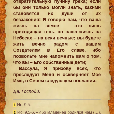
отвратительную пучину греха; если
бы они только могли знать, какими
становятся их души от их
беззакония! Я говорю вам, что ваша
жизнь на земле – это лишь
преходящая тень, но ваша жизнь на
Небесах – на веки вечные; вы будете
жить вечно радом с вашим
Создателем в Его славе, ибо
позвольте Мне напомнить вам о том,
что вы – Его собственные дети;
Вассула, Я призову всех, кто
преследует Меня и оскверняет Моё
Имя, в Своём следующем послании;
Да, Господи.
Ис. 9,5.
1
Ис. 9,5-6. «Ибо младенец родился нам (…),
2