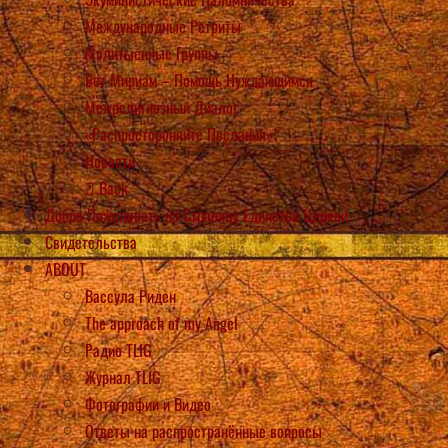
Международные Ретриты
Молитыенные Группы
Бет Мириам – Помощь Нуждающимся
Межрелигиозный Диалог
«Распростороняйте Послания»!
Новости
Back
Добро Пожаловать на Страницу Единства Церкви
Свидетельства
ABOUT
Вассула Риден
The approach of my Angel
Радио TLIG
Журнал TLIG
Фотографии и Видео
Ответы на распространённые вопросы