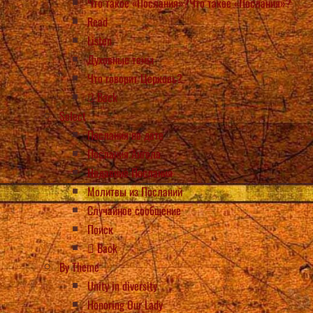
Что такое «Послания»?Что такое «Послания»?
Read
Listen
Духовные темы
Что говорит Церковь?
Back
Select
Послания по дате
Послания Ангела
Недавние Послания
Молитвы из Посланий
Случайное сообщение
Поиск
Back
By Theme
Unity in diversity
Honoring Our Lady