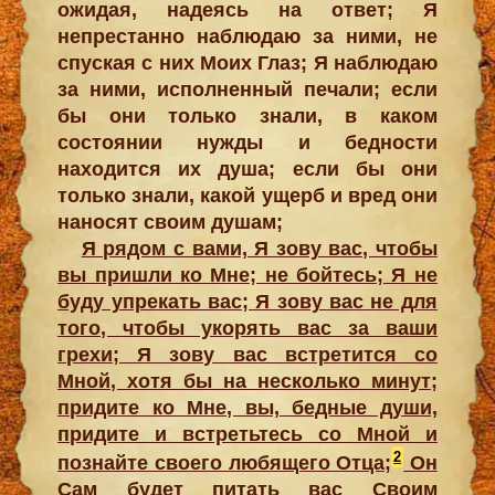
ожидая, надеясь на ответ; Я
непрестанно наблюдаю за ними, не
спуская с них Моих Глаз; Я наблюдаю
за ними, исполненный печали; если
бы они только знали, в каком
состоянии нужды и бедности
находится их душа; если бы они
только знали, какой ущерб и вред они
наносят своим душам;
Я рядом с вами, Я зову вас, чтобы
вы пришли ко Мне; не бойтесь; Я не
буду упрекать вас; Я зову вас не для
того, чтобы укорять вас за ваши
грехи; Я зову вас встретится со
Мной, хотя бы на несколько минут;
придите ко Мне, вы, бедные души,
придите и встретьтесь со Мной и
2
познайте своего любящего Отца;
Он
Сам будет питать вас Своим