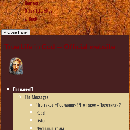
Контакты
Other TLIG sites
Back
× Close Panel
True Life in God — Official website
Послания
The Messages
Что такое «Послания»?Что такое «Послания»?
Read
Listen
Духовные темы