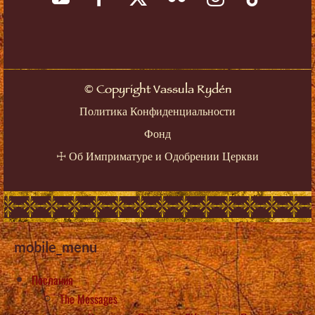
©
Copyright Vassula Rydén
Политика Конфиденциальности
Фонд
☩
Об Имприматуре и Одобрении Церкви
mobile_menu
Послания
The Messages