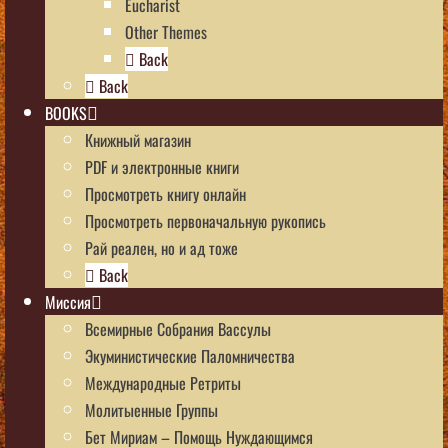
Eucharist
Other Themes
Back
Back
BOOKS
Книжный магазин
PDF и электронные книги
Просмотреть книгу онлайн
Просмотреть первоначальную рукопись
Рай реален, но и ад тоже
Back
Миссия
Всемирные Собрания Вассулы
Экуминистические Паломничества
Международные Ретриты
Молитыенные Группы
Бет Мириам – Помощь Нуждающимся