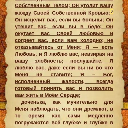
Собственным Телом; Он утолит вашу
3
жажду Своей Собственной
Кровью;
Он исцелит вас, если вы больны; Он
утешит вас, если вы в беде; Он
окутает вас Своей любовью и
согреет вас, если вам холодно; не
отказывайтесь от Меня; Я — есть
Любовь, и Я люблю вас, невзирая на
вашу злобность; послушайте, Я
люблю вас, даже если вы ни во что
Меня не ставите; Я – Бог,
исполненный жалости, всегда
готовый принять вас и позволить
вам жить в Моём Сердце;
доченька, как мучительно для
Меня наблюдать, что они дремлют, в
то время как сами медленно
погружаются всё глубже и глубже в