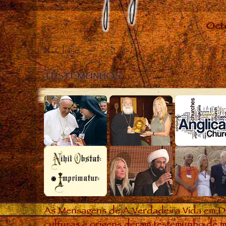
Close
TESTEMUNHOS
As Mensagens de A Verdadeira Vida em D
culturas e origens deram testemunho de m