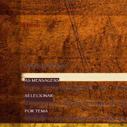
Menu
As MENSAGENS
AS MENSAGENS
O que são “as Mensagens”?
Ler
Ouvi
SELECIONAR
Mensagens por data
As mensagens do Anj
POR TEMA
Unidade na diversidade
Nossa Senhora
Pro