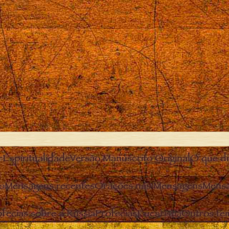
r
Espiritualidade
Versão Manuscrito Original
O que diz
o
Mensagens recentes
Orações nas Mensagens
Mensa
fecias sobre a Rússia
Profecias
Eucaristia
Outros te