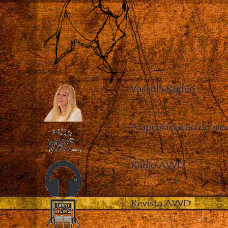
Vassula Rydén
–
A aproximação do me
Rádio AVVD
–
Revista AVVD
–