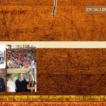
DESCUB
eus têm tocado profundamente milhões de almas em
ilagres, curas e, mais importante, das reais e dura