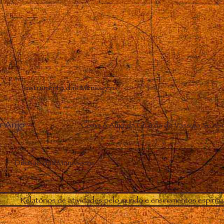
Instrumento das Mensagens
u Anjo
–
Como o Anjo da Guarda de Vassula Se apr
Difusão das Mensagens
Relatórios de atividades pelo mundo e ensinamentos espiritu