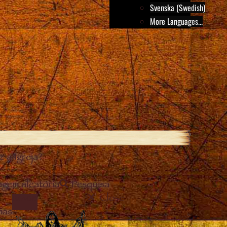
Svenska (Swedish)
More Languages...
 a Igreja?
gem aleatória
Pesquisa
Close
IMAGE
mas