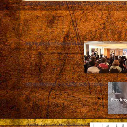
ENCONTROS COM VASSULA AO REDOR DO M
RETIROS INTERNACIONAIS
BETH MYRIAM – AJUDA AOS POBRES
“DIVULGUE AS MENSAGENS”!