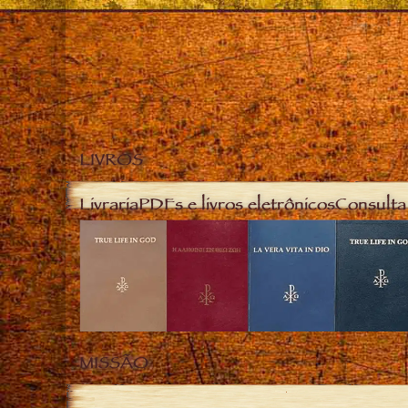
LIVROS
Livraria
PDFs e livros eletrônicos
Consulta 
MISSÃO