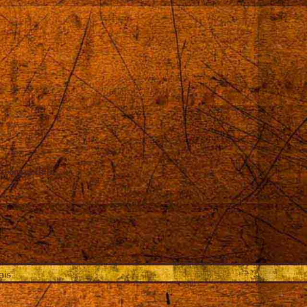
oximou dela
ais