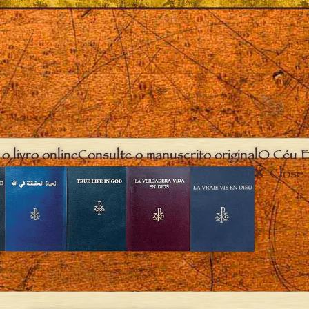
o livro online
Consulte o manuscrito original
O Céu E
Close