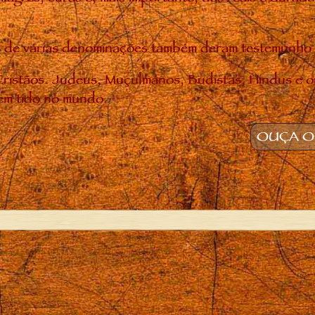
uias de várias denominações também deram testemunh
ristãos. Judeus, Muçulmanos, Budistas, Hindus e o
em tido no mundo.
OUÇA O