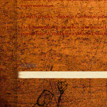
experimentaram.
O clero cristão, religiosos e as hierarq
O chamamento não se aplica apenas aos C
positivo que A Verdadeira Vida em Deus t
Close
SOBRE