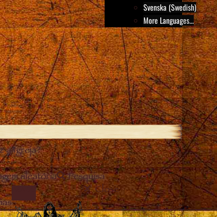
Svenska (Swedish)
More Languages...
 a Igreja?
gem aleatória
Pesquisa
Close
IMAGE
mas