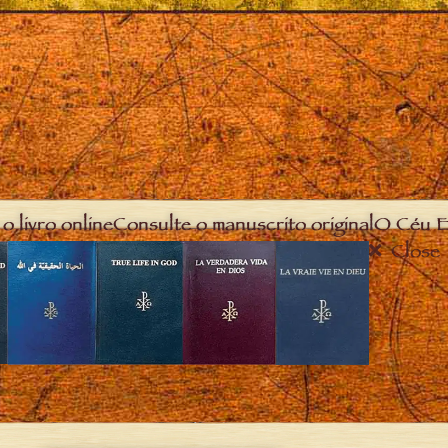
o livro online
Consulte o manuscrito original
O Céu E
Close