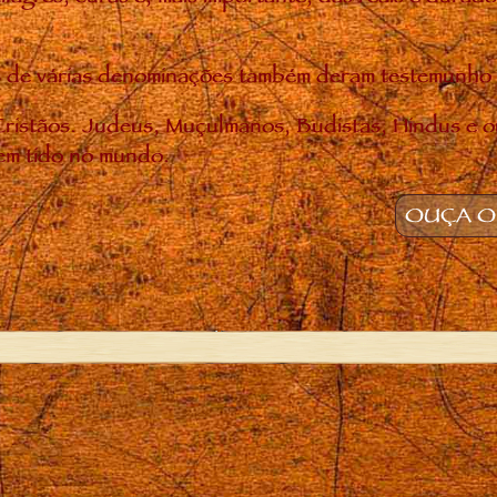
uias de várias denominações também deram testemunh
ristãos. Judeus, Muçulmanos, Budistas, Hindus e o
em tido no mundo.
OUÇA O