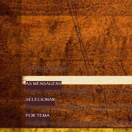
Menu
As MENSAGENS
AS MENSAGENS
O que são “as Mensagens”?
Ler
Ouvi
SELECIONAR
Mensagens por data
As mensagens do Anj
POR TEMA
Unidade na diversidade
Nossa Senhora
Pro