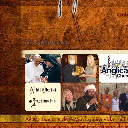
Close
TESTEMUNHOS
As Mensagens de A Verdadeira Vida em D
culturas e origens deram testemunho de m