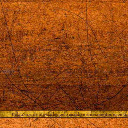
Instrumento das Mensagens
u Anjo
–
Como o Anjo da Guarda de Vassula Se apr
Difusão das Mensagens
Relatórios de atividades pelo mundo e ensinamentos espiritu