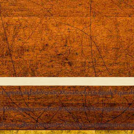
r
Espiritualidade
Versão Manuscrito Original
O que diz
o
Mensagens recentes
Orações nas Mensagens
Mensa
fecias sobre a Rússia
Profecias
Eucaristia
Outros te