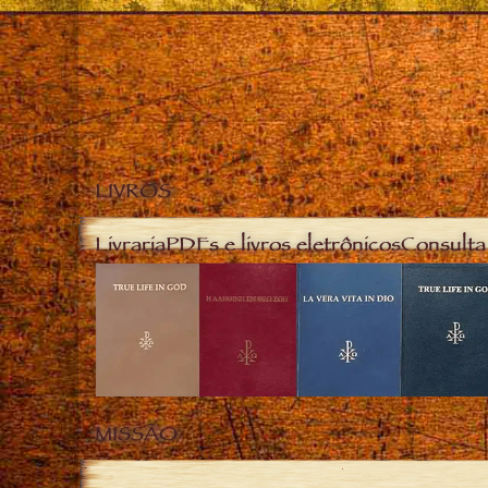
LIVROS
Livraria
PDFs e livros eletrônicos
Consulta 
MISSÃO