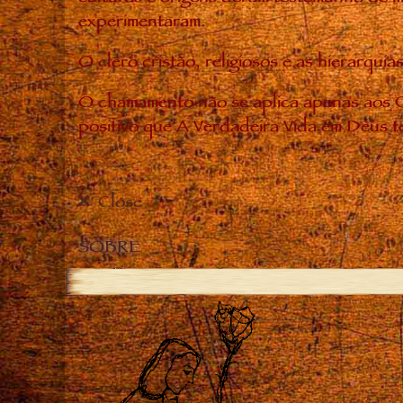
experimentaram.
O clero cristão, religiosos e as hierarq
O chamamento não se aplica apenas aos C
positivo que A Verdadeira Vida em Deus t
Close
SOBRE