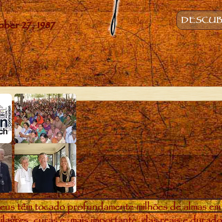
DESCUB
eus têm tocado profundamente milhões de almas em
ilagres, curas e, mais importante, das reais e dura