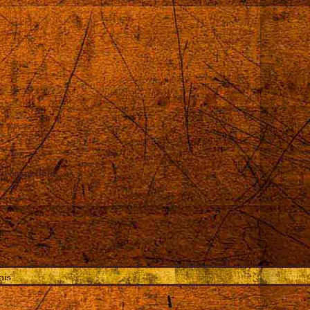
oximou dela
ais