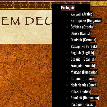
Português
العربية (Arabic)
Български (Bulgarian)
Čeština (Czech)
Dansk (Danish)
Deutsch (German)
Ελληνικά (Greek)
English (English)
Español (Spanish)
Français (French)
Magyar (Hungarian)
Italiano (Italian)
Nederlands (Dutch)
Polski (Polish)
Română (Romanian)
Русский (Russian)