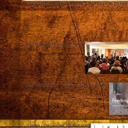
ENCONTROS COM VASSULA AO REDOR DO M
RETIROS INTERNACIONAIS
BETH MYRIAM – AJUDA AOS POBRES
“DIVULGUE AS MENSAGENS”!