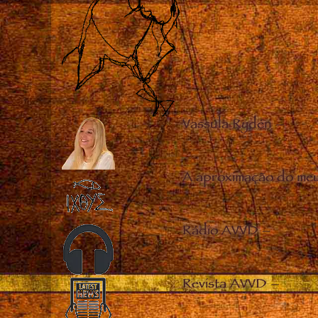
Vassula Rydén
–
A aproximação do me
Rádio AVVD
–
Revista AVVD
–