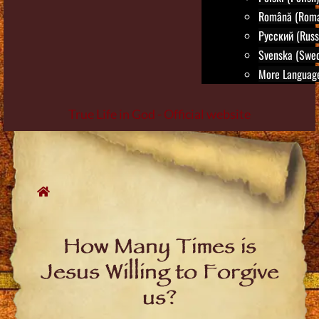
Română (Roma
Русский (Russ
Svenska (Swed
More Language
True Life in God - Official website
Skip
to
content
How Many Times is
Jesus Willing to Forgive
us?