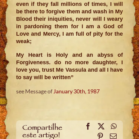
even if they fall millions of times, I will
be there to forgive them and wash in My
Blood their iniquities, never will I weary
in pardoning them for I am a God of
Love and Mercy, I am full of pity for the
weak;
My Heart is Holy and an abyss of
Forgiveness. do no more daughter, I
love you, trust Me Vassula and all I have
to say will be written”
see Message of
January 30th, 1987
Facebook
X
WhatsA
Compartilhe
este artigo!
Pinterest
Email