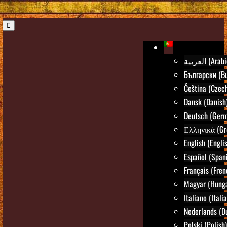
العربية (Ara
Български (Bu
Čeština (Czec
Dansk (Danish
Deutsch (Ger
Ελληνικά (Gr
English (Engli
Español (Span
Français (Fren
Magyar (Hunga
Italiano (Itali
Nederlands (D
Polski (Polish)