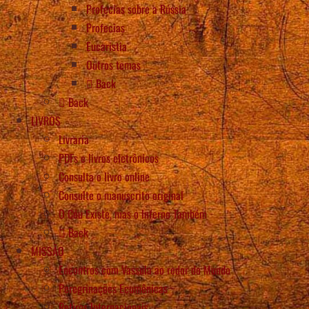
Profecias sobre a Rússia
Profecias
Eucaristia
Outros temas
Back
Back
LIVROS
Livraria
PDFs e livros eletrônicos
Consulta o livro online
Consulte o manuscrito original
O Céu Existe, mas o Inferno Também
Back
MISSÃO
Encontros com Vassula ao redor do Mundo
Peregrinações Ecumênicas
Retiros Internacionais