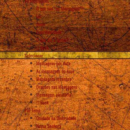
As Mensagens
O que são “as Mensagens”?
Ler
Ouvir
Espiritualidade
O que diz a Igreja?
Back
Selecionar
Mensagens por data
As mensagens do Anjo
Mensagens recentes
Orações nas Mensagens
Mensagem aleatória
Back
Por Tema
Unidade na Diversidade
Nossa Senhora