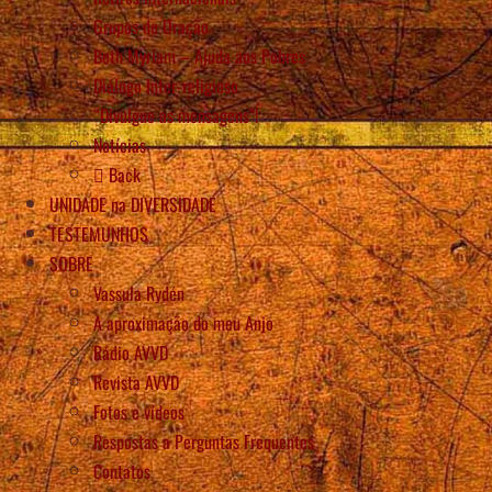
Grupos de Oração
Beth Myriam – Ajuda aos Pobres
Diálogo Inter-religioso
“Divulgue as mensagens”!
Notícias
Back
UNIDADE na DIVERSIDADE
TESTEMUNHOS
SOBRE
Vassula Rydén
A aproximação do meu Anjo
Rádio AVVD
Revista AVVD
Fotos e vídeos
Respostas a Perguntas Frequentes
Contatos