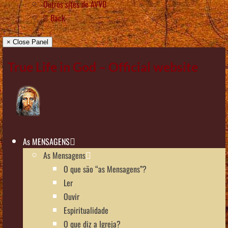
Outros sítes de AVVD
Back
× Close Panel
True Life in God – Official website
As MENSAGENS
As Mensagens
O que são “as Mensagens”?
Ler
Ouvir
Espiritualidade
O que diz a Igreja?