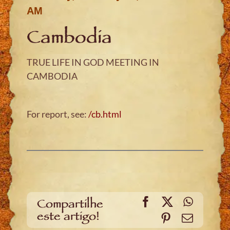
AM
Cambodia
TRUE LIFE IN GOD MEETING IN
CAMBODIA
For report, see:
/cb.html
Facebook
X
WhatsA
Compartilhe
este artigo!
Pinterest
Email