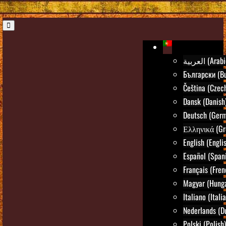
العربية (Ara
Български (Bu
Čeština (Czec
Dansk (Danish
Deutsch (Ger
Ελληνικά (Gr
English (Engli
Español (Span
Français (Fren
Magyar (Hunga
Italiano (Itali
Nederlands (D
Polski (Polish)