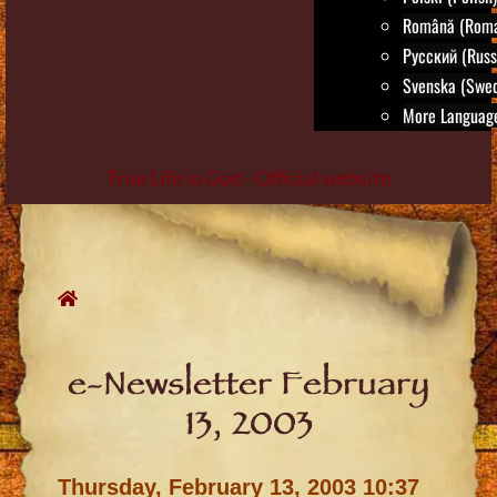
Română (Roma
Русский (Russ
Svenska (Swed
More Language
True Life in God - Official website
Skip
to
content
e-Newsletter February
13, 2003
Thursday, February 13, 2003 10:37