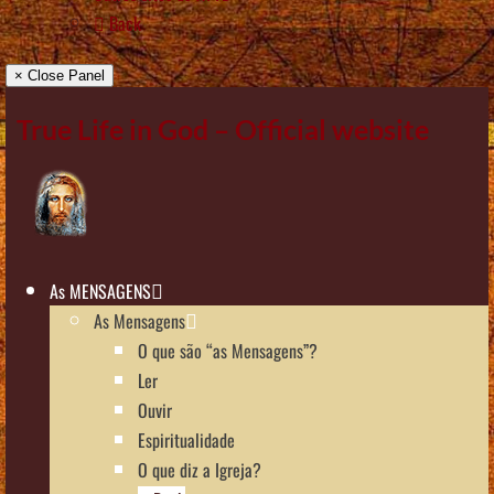
Back
× Close Panel
True Life in God – Official website
As MENSAGENS
As Mensagens
O que são “as Mensagens”?
Ler
Ouvir
Espiritualidade
O que diz a Igreja?