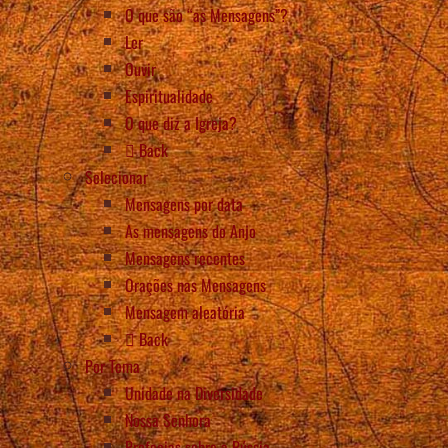
O que são “as Mensagens”?
Ler
Ouvir
Espiritualidade
O que diz a Igreja?
Back
Selecionar
Mensagens por data
As mensagens do Anjo
Mensagens recentes
Orações nas Mensagens
Mensagem aleatória
Back
Por Tema
Unidade na Diversidade
Nossa Senhora
Profecias sobre a Rússia