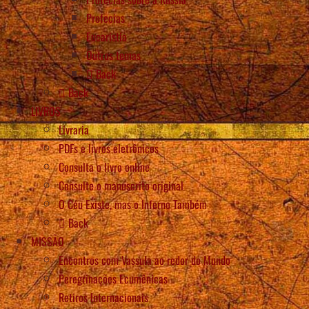
Profecias
Eucaristia
Outros temas
Back
Back
LIVROS
Livraria
PDFs e livros eletrônicos
Consulta o livro online
Consulte o manuscrito original
O Céu Existe, mas o Inferno Também
Back
MISSÃO
Encontros com Vassula ao redor do Mundo
Peregrinações Ecumênicas
Retiros Internacionais