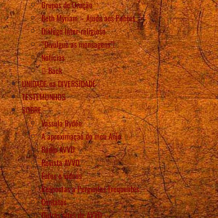
Grupos de Oração
Beth Myriam – Ajuda aos Pobres
Diálogo Inter-religioso
“Divulgue as mensagens”!
Notícias
Back
UNIDADE na DIVERSIDADE
TESTEMUNHOS
SOBRE
Vassula Rydén
A aproximação do meu Anjo
Rádio AVVD
Revista AVVD
Fotos e vídeos
Respostas a Perguntas Frequentes
Contatos
Outros sítes de AVVD