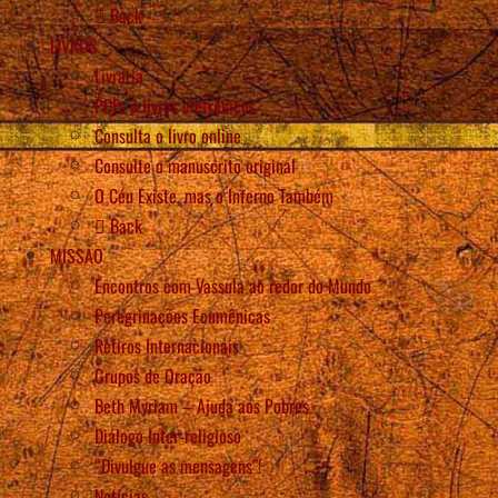
Back
LIVROS
Livraria
PDFs e livros eletrônicos
Consulta o livro online
Consulte o manuscrito original
O Céu Existe, mas o Inferno Também
Back
MISSÃO
Encontros com Vassula ao redor do Mundo
Peregrinações Ecumênicas
Retiros Internacionais
Grupos de Oração
Beth Myriam – Ajuda aos Pobres
Diálogo Inter-religioso
“Divulgue as mensagens”!
Notícias