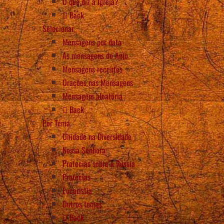
O que diz a Igreja?
Back
Selecionar
Mensagens por data
As mensagens do Anjo
Mensagens recentes
Orações nas Mensagens
Mensagem aleatória
Back
Por Tema
Unidade na Diversidade
Nossa Senhora
Profecias sobre a Rússia
Profecias
Eucaristia
Outros temas
Back