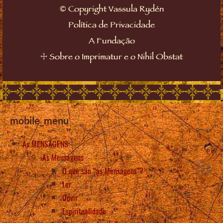
©
Copyright Vassula Rydén
Política de Privacidade
A Fundação
☩
Sobre o Imprimatur e o Nihil Obstat
mobile_menu
As MENSAGENS
As Mensagens
O que são “as Mensagens”?
Ler
Ouvir
Espiritualidade