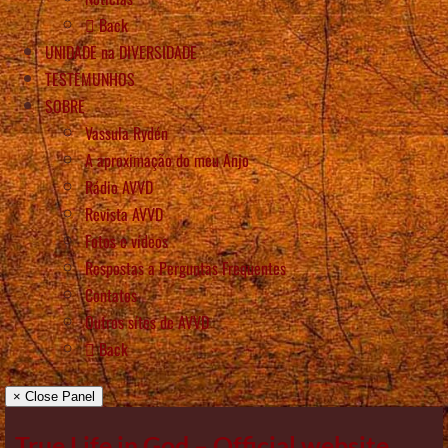
Back
UNIDADE na DIVERSIDADE
TESTEMUNHOS
SOBRE
Vassula Rydén
A aproximação do meu Anjo
Rádio AVVD
Revista AVVD
Fotos e vídeos
Respostas a Perguntas Frequentes
Contatos
Outros sítes de AVVD
Back
× Close Panel
True Life in God – Official website