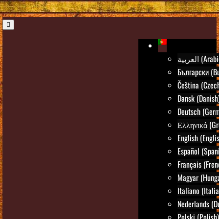
العربية (Ara
Български (Bu
Čeština (Czec
Dansk (Danish
Deutsch (Ger
Ελληνικά (Gr
English (Engli
Español (Span
Français (Fren
Magyar (Hunga
Italiano (Itali
Nederlands (D
Polski (Polish)