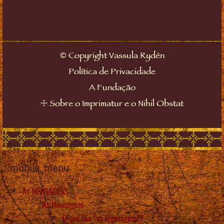
©
Copyright Vassula Rydén
Política de Privacidade
A Fundação
☩
Sobre o Imprimatur e o Nihil Obstat
mobile_menu
As MENSAGENS
As Mensagens
O que são “as Mensagens”?