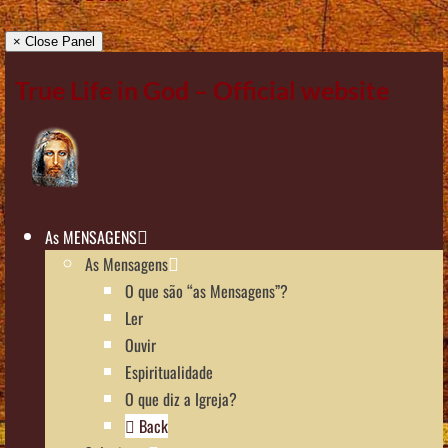
× Close Panel
True Life in God – Official website
As MENSAGENS
As Mensagens
O que são “as Mensagens”?
Ler
Ouvir
Espiritualidade
O que diz a Igreja?
Back