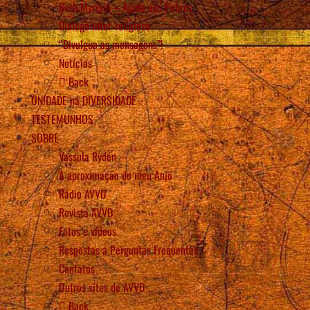
Beth Myriam – Ajuda aos Pobres
Diálogo Inter-religioso
“Divulgue as mensagens”!
Notícias
Back
UNIDADE na DIVERSIDADE
TESTEMUNHOS
SOBRE
Vassula Rydén
A aproximação do meu Anjo
Rádio AVVD
Revista AVVD
Fotos e vídeos
Respostas a Perguntas Frequentes
Contatos
Outros sítes de AVVD
Back