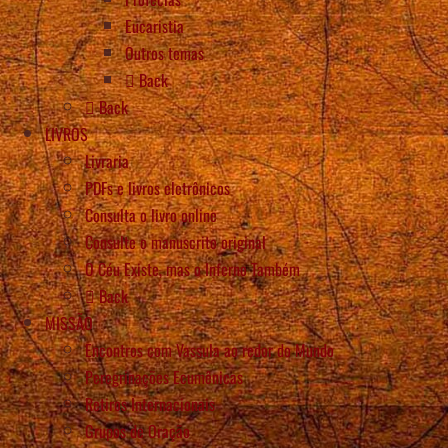
Eucaristia
Outros temas
Back
Back
LIVROS
Livraria
PDFs e livros eletrônicos
Consulta o livro online
Consulte o manuscrito original
O Céu Existe, mas o Inferno Também
Back
MISSÃO
Encontros com Vassula ao redor do Mundo
Peregrinações Ecumênicas
Retiros Internacionais
Grupos de Oração