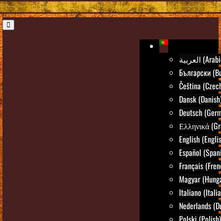
العربية (Ara
Български (Bu
Čeština (Czec
Dansk (Danish
Deutsch (Ger
Ελληνικά (Gr
English (Engli
Español (Span
Français (Fren
Magyar (Hunga
Italiano (Itali
Nederlands (D
Polski (Polish)