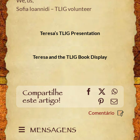
We, us,
Sofia Ioannidi – TLIG volunteer
Teresa’s TLIG Presentation
Teresa and the TLIG Book Display
Facebook
X
WhatsA
Compartilhe
este artigo!
Pinterest
Email
Comentário
MENSAGENS