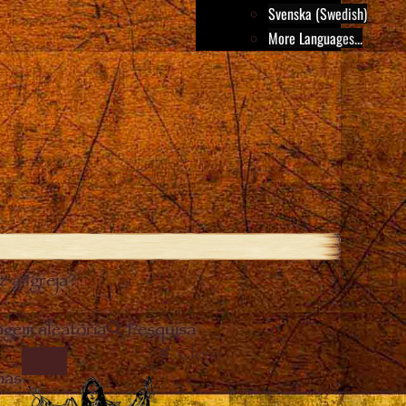
Svenska (Swedish)
More Languages...
 a Igreja?
gem aleatória
Pesquisa
Close
IMAGE
mas