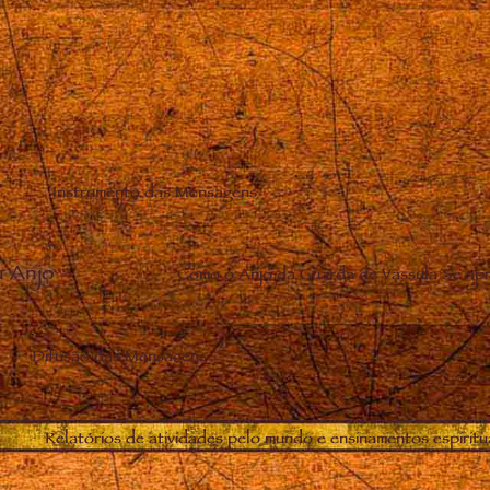
Instrumento das Mensagens
u Anjo
–
Como o Anjo da Guarda de Vassula Se apr
Difusão das Mensagens
Relatórios de atividades pelo mundo e ensinamentos espiritu