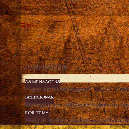
Menu
As MENSAGENS
AS MENSAGENS
O que são “as Mensagens”?
Ler
Ouvi
SELECIONAR
Mensagens por data
As mensagens do Anj
POR TEMA
Unidade na diversidade
Nossa Senhora
Pro