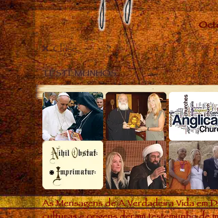
Close
TESTEMUNHOS
As Mensagens de A Verdadeira Vida em D
culturas e origens deram testemunho de m