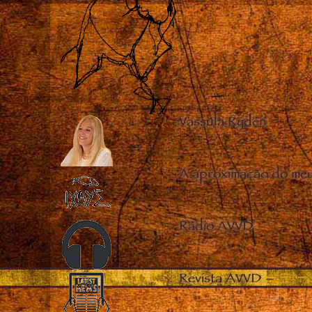
Vassula Rydén
–
A aproximação do me
Rádio AVVD
–
Revista AVVD
–