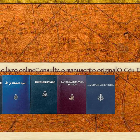
o livro online
Consulte o manuscrito original
O Céu E
Close