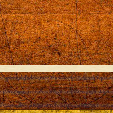
r
Espiritualidade
Versão Manuscrito Original
O que diz
o
Mensagens recentes
Orações nas Mensagens
Mensa
fecias sobre a Rússia
Profecias
Eucaristia
Outros te