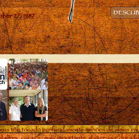
DESCUB
eus têm tocado profundamente milhões de almas em
ilagres, curas e, mais importante, das reais e dura