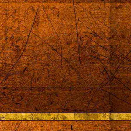
oximou dela
ais