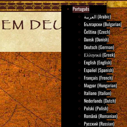
Português
العربية (Arabic)
Български (Bulgarian)
Čeština (Czech)
Dansk (Danish)
Deutsch (German)
Ελληνικά (Greek)
English (English)
Español (Spanish)
Français (French)
Magyar (Hungarian)
Italiano (Italian)
Nederlands (Dutch)
Polski (Polish)
Română (Romanian)
Русский (Russian)