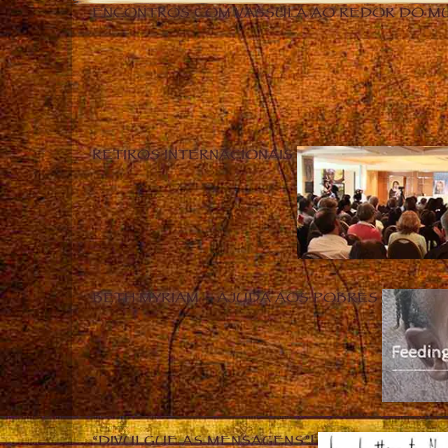
ENCONTROS COM VASSULA AO REDOR DO M
RETIROS INTERNACIONAIS
BETH MYRIAM – AJUDA AOS POBRES
“DIVULGUE AS MENSAGENS”!