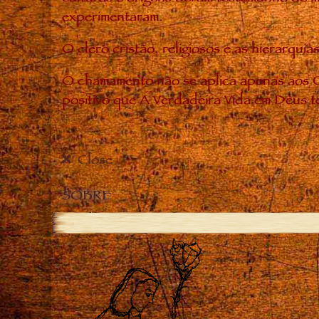
experimentaram.
O clero cristão, religiosos e as hierarq
O chamamento não se aplica apenas aos C
positivo que A Verdadeira Vida em Deus t
Close
SOBRE