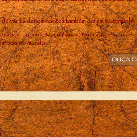
uias de várias denominações também deram testemunh
ristãos. Judeus, Muçulmanos, Budistas, Hindus e o
em tido no mundo.
OUÇA O