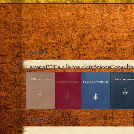
LIVROS
Livraria
PDFs e livros eletrônicos
Consulta 
MISSÃO