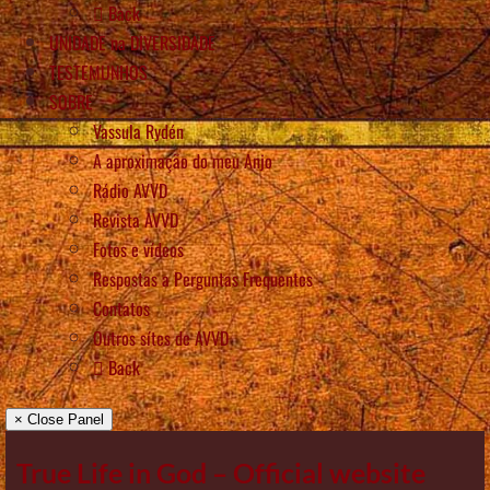
Back
UNIDADE na DIVERSIDADE
TESTEMUNHOS
SOBRE
Vassula Rydén
A aproximação do meu Anjo
Rádio AVVD
Revista AVVD
Fotos e vídeos
Respostas a Perguntas Frequentes
Contatos
Outros sítes de AVVD
Back
× Close Panel
True Life in God – Official website