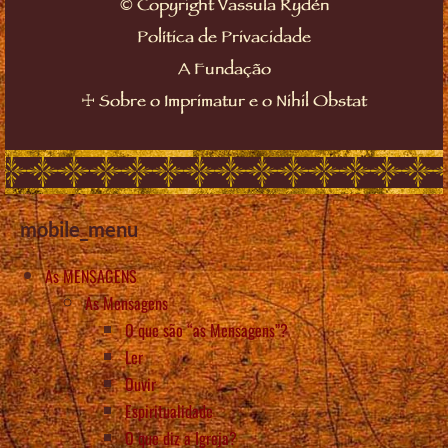
©
Copyright Vassula Rydén
Política de Privacidade
A Fundação
☩
Sobre o Imprimatur e o Nihil Obstat
mobile_menu
As MENSAGENS
As Mensagens
O que são “as Mensagens”?
Ler
Ouvir
Espiritualidade
O que diz a Igreja?