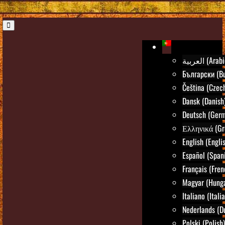
العربية (Ara
Български (Bu
Čeština (Czec
Dansk (Danish
Deutsch (Ger
Ελληνικά (Gr
English (Engli
Español (Span
Français (Fren
Magyar (Hunga
Italiano (Itali
Nederlands (D
Polski (Polish)