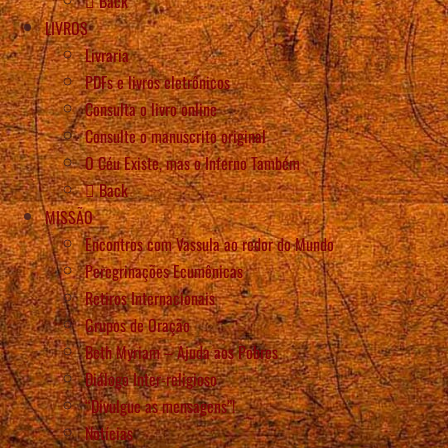
Back
LIVROS
Livraria
PDFs e livros eletrônicos
Consulta o livro online
Consulte o manuscrito original
O Céu Existe, mas o Inferno Também
Back
MISSÃO
Encontros com Vassula ao redor do Mundo
Peregrinações Ecumênicas
Retiros Internacionais
Grupos de Oração
Beth Myriam – Ajuda aos Pobres
Diálogo Inter-religioso
“Divulgue as mensagens”!
Notícias