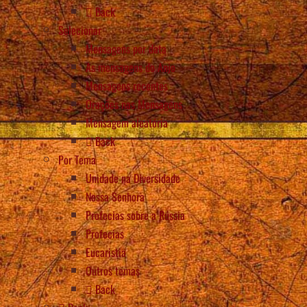
Back
Selecionar
Mensagens por data
As mensagens do Anjo
Mensagens recentes
Orações nas Mensagens
Mensagem aleatória
Back
Por Tema
Unidade na Diversidade
Nossa Senhora
Profecias sobre a Rússia
Profecias
Eucaristia
Outros temas
Back