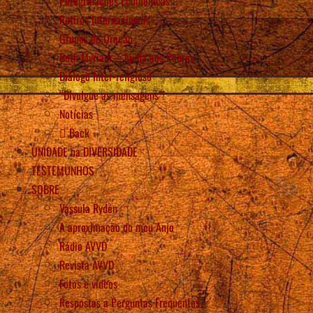
Peregrinações Ecumênicas
Retiros Internacionais
Grupos de Oração
Beth Myriam – Ajuda aos Pobres
Diálogo Inter-religioso
“Divulgue as mensagens”!
Notícias
Back
UNIDADE na DIVERSIDADE
TESTEMUNHOS
SOBRE
Vassula Rydén
A aproximação do meu Anjo
Rádio AVVD
Revista AVVD
Fotos e vídeos
Respostas a Perguntas Frequentes