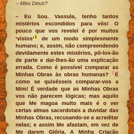
– Meu Deus?
– Eu Sou. Vassula, tenho tantos
mistérios escondidos para vós! O
pouco que vos revelei é por muitos
1
‘vistos’
de um modo simplesmente
humano; e, assim, não compreendendo
devidamente estes mistérios, pô-los-ão
de parte e dar-lhes-ão uma explicação
errada. Como é possível comparar as
Minhas Obras às obras humanas?
É
como se quisésseis comparar-vos a
Mim! É verdade que as Minhas Obras
vos não parecem lógicas; mas aquilo
que Me magoa muito mais é o ver
certas almas sacerdotais a duvidar das
Minhas Obras, recusando-se a acreditar
nelas; e assim Me afastam, em vez de
Me darem Glória. A Minha Criação