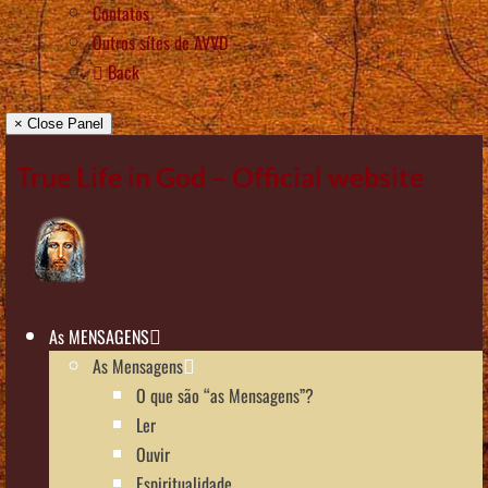
Contatos
Outros sítes de AVVD
Back
× Close Panel
True Life in God – Official website
As MENSAGENS
As Mensagens
O que são “as Mensagens”?
Ler
Ouvir
Espiritualidade