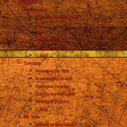
As MENSAGENS
As Mensagens
O que são “as Mensagens”?
Ler
Ouvir
Espiritualidade
O que diz a Igreja?
Back
Selecionar
Mensagens por data
As mensagens do Anjo
Mensagens recentes
Orações nas Mensagens
Mensagem aleatória
Back
Por Tema
Unidade na Diversidade