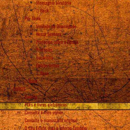
Mensagem aleatória
Back
Por Tema
Unidade na Diversidade
Nossa Senhora
Profecias sobre a Rússia
Profecias
Eucaristia
Outros temas
Back
Back
LIVROS
Livraria
PDFs e livros eletrônicos
Consulta o livro online
Consulte o manuscrito original
O Céu Existe, mas o Inferno Também