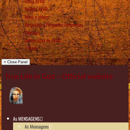
Rádio AVVD
Revista AVVD
Fotos e vídeos
Respostas a Perguntas Frequentes
Contatos
Outros sítes de AVVD
Back
× Close Panel
True Life in God – Official website
As MENSAGENS
As Mensagens