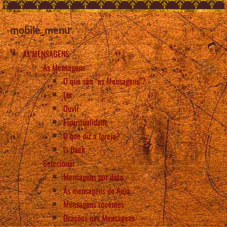
mobile_menu
As MENSAGENS
As Mensagens
O que são “as Mensagens”?
Ler
Ouvir
Espiritualidade
O que diz a Igreja?
Back
Selecionar
Mensagens por data
As mensagens do Anjo
Mensagens recentes
Orações nas Mensagens