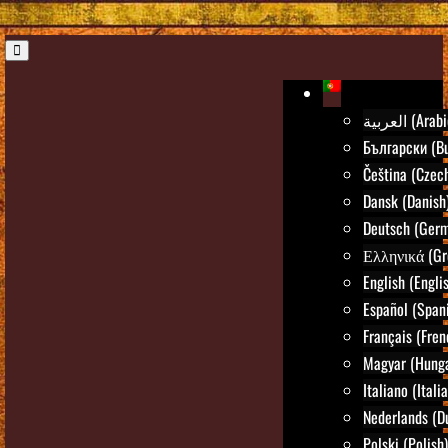
العربية (Ara
Български (Bu
Čeština (Czec
Dansk (Danish
Deutsch (Ger
Ελληνικά (Gr
English (Engli
Español (Span
Français (Fren
Magyar (Hunga
Italiano (Itali
Nederlands (D
Polski (Polish)