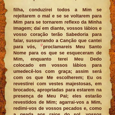
filha, conduzirei todos a Mim se
rejeitarem o mal e se se voltarem para
Mim para se tornarem reflexo da Minha
Imagem; daí em diante, vossos lábios e
vosso coração terão Sabedoria para
falar, sussurrando a Canção que cantei
para vós,
proclamareis Meu Santo
Nome para os que se esqueceram de
Mim, enquanto terei Meu Dedo
colocado em vossos lábios para
umedecê-los com graça; assim será
com os que Me escolherem; Eu os
revestirei com vestes majestosas, em
brocados, apropriadas para estarem na
presença de Meu Pai; eles estarão
revestidos de Mim; agarrai-vos a Mim,
redimi-vos de vossos pecados e, como
a geada aos raios do sol, vossos