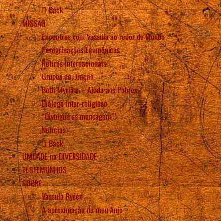
Back
MISSÃO
Encontros com Vassula ao redor do Mundo
Peregrinações Ecumênicas
Retiros Internacionais
Grupos de Oração
Beth Myriam – Ajuda aos Pobres
Diálogo Inter-religioso
“Divulgue as mensagens”!
Notícias
Back
UNIDADE na DIVERSIDADE
TESTEMUNHOS
SOBRE
Vassula Rydén
A aproximação do meu Anjo