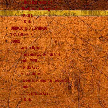
Diálogo Inter-religioso
“Divulgue as mensagens”!
Notícias
Back
UNIDADE na DIVERSIDADE
TESTEMUNHOS
SOBRE
Vassula Rydén
A aproximação do meu Anjo
Rádio AVVD
Revista AVVD
Fotos e vídeos
Respostas a Perguntas Frequentes
Contatos
Outros sítes de AVVD
Back