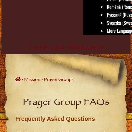
Română (Roma
Русский (Russ
Svenska (Swed
More Language
True Life in God - Official website
Skip
to
content
›
›
Mission
Prayer Groups
Prayer Group FAQs
Frequently Asked Questions