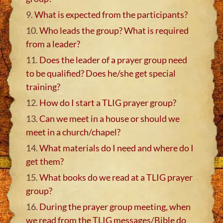
9.
What is expected from the participants?
10.
Who leads the group? What is required
from a leader?
11.
Does the leader of a prayer group need
to be qualified? Does he/she get special
training?
12.
How do I start a TLIG prayer group?
13.
Can we meet in a house or should we
meet in a church/chapel?
14.
What materials do I need and where do I
get them?
15.
What books do we read at a TLIG prayer
group?
16.
During the prayer group meeting, when
we read from the TLIG messages/Bible do