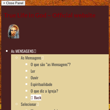
× Close Panel
True Life in God – Official website
As MENSAGENS
As Mensagens
O que são “as Mensagens”?
Ler
Ouvir
Espiritualidade
O que diz a Igreja?
Back
Selecionar