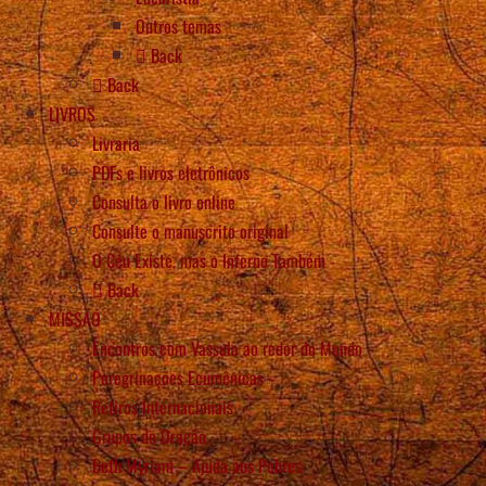
Outros temas
Back
Back
LIVROS
Livraria
PDFs e livros eletrônicos
Consulta o livro online
Consulte o manuscrito original
O Céu Existe, mas o Inferno Também
Back
MISSÃO
Encontros com Vassula ao redor do Mundo
Peregrinações Ecumênicas
Retiros Internacionais
Grupos de Oração
Beth Myriam – Ajuda aos Pobres