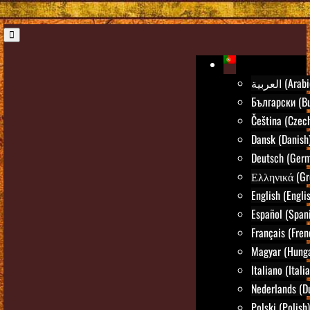
العربية (Ara
Български (Bu
Čeština (Czec
Dansk (Danish
Deutsch (Ger
Ελληνικά (Gr
English (Engli
Español (Span
Français (Fren
Magyar (Hunga
Italiano (Itali
Nederlands (D
Polski (Polish)