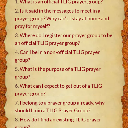
1.
What is an official TLIG prayer group?
2.
Is it said in the messages to meet in a
prayer group? Why can’t I stay at home and
pray for myself?
3.
Where do I register our prayer group to be
an official TLIG prayer group?
4.
Can I be in a non-official TLIG prayer
group?
5.
What is the purpose of a TLIG prayer
group?
6.
What can I expect to get out of a TLIG
prayer group?
7.
I belong to a prayer group already, why
should I join a TLIG Prayer Group?
8.
How do I find an existing TLIG prayer
group?