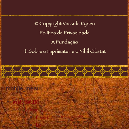
©
Copyright Vassula Rydén
Política de Privacidade
A Fundação
☩
Sobre o Imprimatur e o Nihil Obstat
mobile_menu
As MENSAGENS
As Mensagens
O que são “as Mensagens”?
Ler