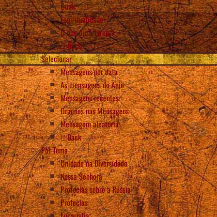
Ouvir
Espiritualidade
O que diz a Igreja?
Back
Selecionar
Mensagens por data
As mensagens do Anjo
Mensagens recentes
Orações nas Mensagens
Mensagem aleatória
Back
Por Tema
Unidade na Diversidade
Nossa Senhora
Profecias sobre a Rússia
Profecias
Eucaristia