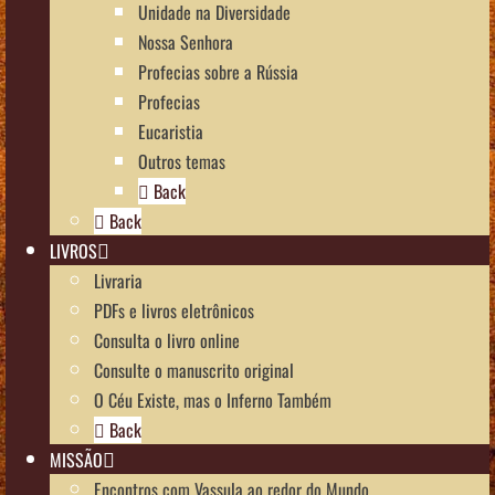
Unidade na Diversidade
Nossa Senhora
Profecias sobre a Rússia
Profecias
Eucaristia
Outros temas
Back
Back
LIVROS
Livraria
PDFs e livros eletrônicos
Consulta o livro online
Consulte o manuscrito original
O Céu Existe, mas o Inferno Também
Back
MISSÃO
Encontros com Vassula ao redor do Mundo