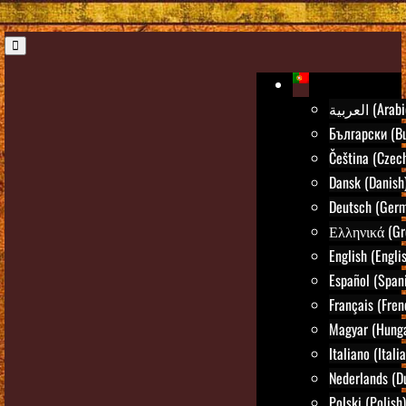
العربية (Ara
Български (Bu
Čeština (Czec
Dansk (Danish
Deutsch (Ger
Ελληνικά (Gr
English (Engli
Español (Span
Français (Fren
Magyar (Hunga
Italiano (Itali
Nederlands (D
Polski (Polish)