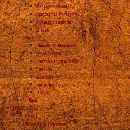
Mensagens recentes
Orações nas Mensagens
Mensagem aleatória
Back
Por Tema
Unidade na Diversidade
Nossa Senhora
Profecias sobre a Rússia
Profecias
Eucaristia
Outros temas
Back
Back
LIVROS
Livraria
PDFs e livros eletrônicos