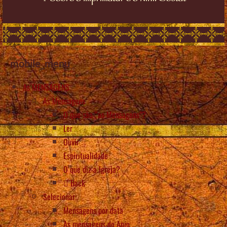
mobile_menu
As MENSAGENS
As Mensagens
O que são “as Mensagens”?
Ler
Ouvir
Espiritualidade
O que diz a Igreja?
Back
Selecionar
Mensagens por data
As mensagens do Anjo