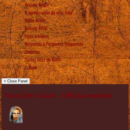
Vassula Rydén
A aproximação do meu Anjo
Rádio AVVD
Revista AVVD
Fotos e vídeos
Respostas a Perguntas Frequentes
Contatos
Outros sítes de AVVD
Back
× Close Panel
True Life in God – Official website