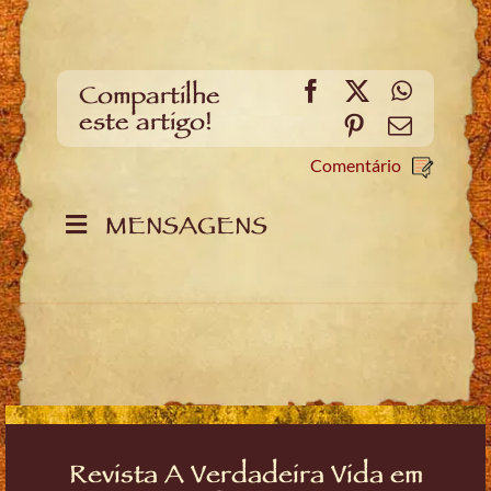
Facebook
X
WhatsA
Compartilhe
este artigo!
Pinterest
Email
Comentário
MENSAGENS
Revista A Verdadeira Vida em