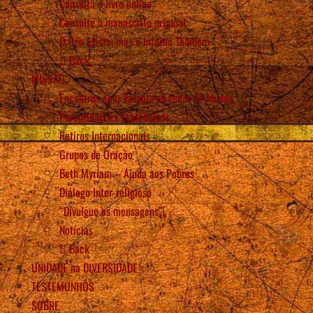
Consulta o livro online
Consulte o manuscrito original
O Céu Existe, mas o Inferno Também
Back
MISSÃO
Encontros com Vassula ao redor do Mundo
Peregrinações Ecumênicas
Retiros Internacionais
Grupos de Oração
Beth Myriam – Ajuda aos Pobres
Diálogo Inter-religioso
“Divulgue as mensagens”!
Notícias
Back
UNIDADE na DIVERSIDADE
TESTEMUNHOS
SOBRE