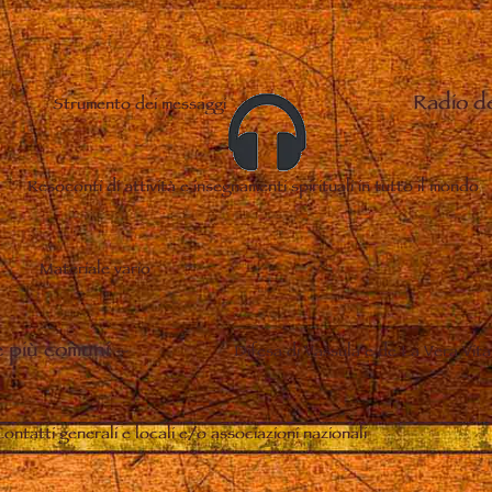
Radio d
Strumento dei messaggi
Resoconti di attività e insegnamenti spirituali in tutto il mondo
Materiale vario
 più comuni
–
Difesa di Vassula e de La Vera Vita
ontatti generali e locali e/o associazioni nazionali