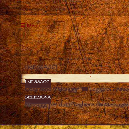
Menu
I MESSAGGI
I MESSAGGI
Cosa sono “i Messagi”?
Leggere
Asco
SELEZIONA
Messaggi per data
Preghiere dai Messagi
M