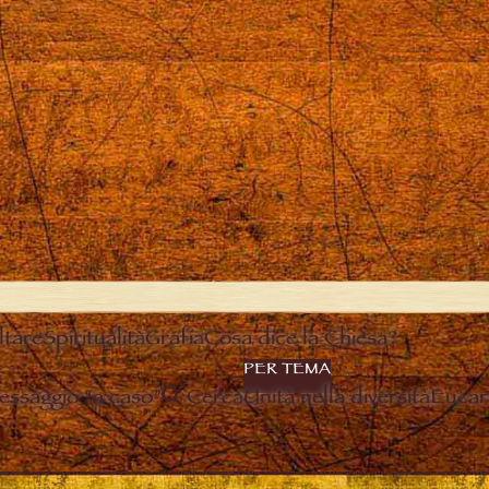
ltare
Spiritualità
Grafia
Cosa dice la Chiesa?
PER TEMA
essaggio “a caso”
Cerca
Unità nella diversità
Eucari