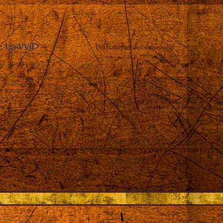
e La VViD
–
Diffusione dei messaggi
 in Dio