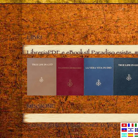
LIBRI
Libreria
PDF e eBooks
Il Paradiso esiste, 
MISSIONE
GLI INCONTRI DI VASSULA NEL MONDO