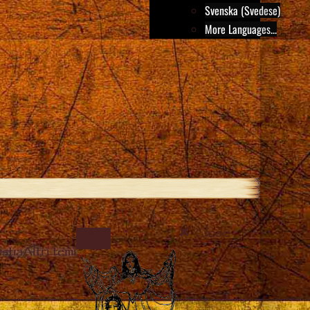
Svenska (Svedese)
More Languages...
Close
IMAGE
stia
Altri temi