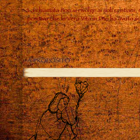
La chiamata non si rivolge ai soli cristiani
positivo che la Vera Vita in Dio ha avuto 
Close
A PROPOSITO