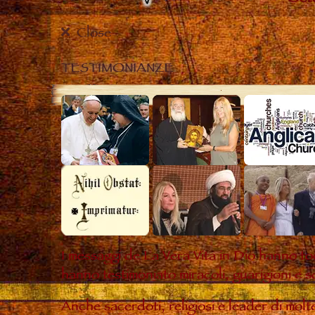
Close
TESTIMONIANZE
I messaggi de La Vera Vita in Dio hanno to
hanno testimoniato miracoli, guarigioni e s
Anche sacerdoti, religiosi e leader di mol