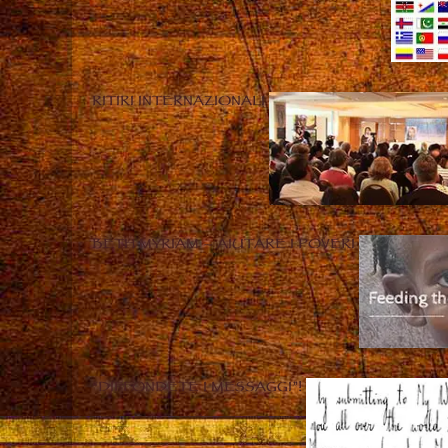
RITIRI INTERNAZIONALI
BETH MYRIAM – AIUTARE I POVERI
“DIFFONDETE I MESSAGGI”!