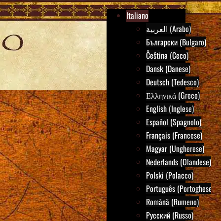
Italiano
العربية (Arabo)
Български (Bulgaro)
Čeština (Ceco)
Dansk (Danese)
Deutsch (Tedesco)
Ελληνικά (Greco)
English (Inglese)
Español (Spagnolo)
Français (Francese)
Magyar (Ungherese)
Nederlands (Olandese)
Polski (Polacco)
Português (Portoghese)
Română (Rumeno)
Русский (Russo)