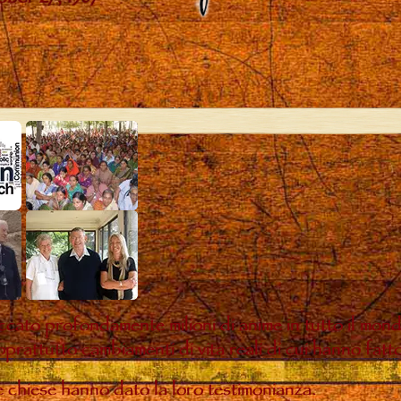
ccato profondamente milioni di anime in tutto il mon
oprattutto cambiamenti di vita reali di cui hanno fatt
te chiese hanno dato la loro testimonianza.