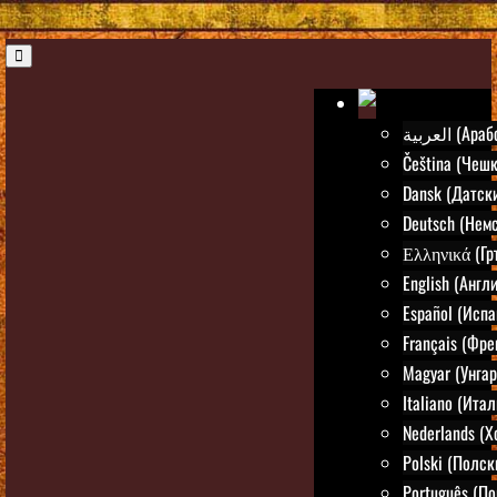
العربية (Ар
Čeština (Чешк
Dansk (Датск
Deutsch (Нем
Ελληνικά (Гр
English (Англ
Español (Испа
Français (Фре
Magyar (Унгар
Italiano (Ита
Nederlands (
Polski (Полск
Português (По