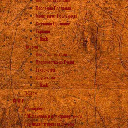
Посланията на Ангела
Последни Послания
Молитви от Посланията
Случайно Послание
Търсене
Back
По тема
Послания по теми
Пророчества за Русия
Евхаристия
Други теми
Back
Back
КНИГИ
Книжарница
PDF файлове и електронни книги
Разгледайте книгата онлайн