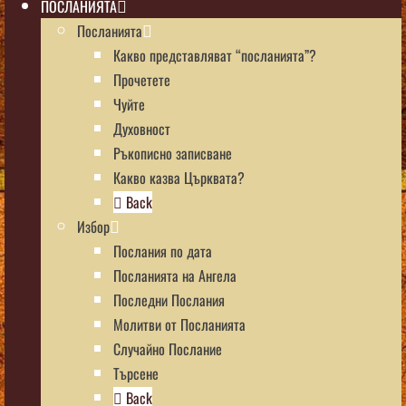
ПОСЛАНИЯТА
Посланията
Какво представляват “посланията”?
Прочетете
Чуйте
Духовност
Ръкописно записване
Какво казва Църквата?
Back
Избор
Послания по дата
Посланията на Ангела
Последни Послания
Молитви от Посланията
Случайно Послание
Търсене
Back