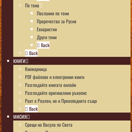
По тема
Послания по теми
Пророчества за Русия
Евхаристия
Други теми
Back
Back
КНИГИ
Книжарница
PDF файлове и електронни книги
Разгледайте книгата онлайн
Разгледайте оригиналния ръкопис
Раят е Реален, но и Преизподнята също
Back
МИСИЯ
Срещи на Васула по Света