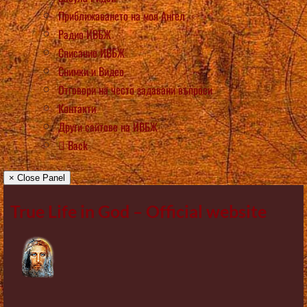
Приближаването на моя Ангел
Радио ИВБЖ
Списание ИВБЖ
Снимки и Видео
Отговори на често задавани въпроси
Контакти
Други сайтове на ИВБЖ
Back
× Close Panel
True Life in God – Official website