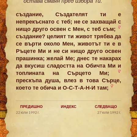
остава смаян пред избора Ти.
създание, Създателят ти е
непрекъснато с теб; не се захващай с
нищо друго освен с Мен, с теб съм;
създание? целият ти живот трябва да
се върти около Мен, животът ти е в
Ръцете Ми и не си нищо друго освен
прашинка; желай Ме; днес те накарах
да вкусиш сладостта на Обичта Ми и
топлината на Сърцето Ми;
прескъпа душа, влез в това Сърце,
което те обича и О-С-Т-А-Н-И там;
ПРЕДИШНО
ИНДЕКС
СЛЕДВАЩО
22 юли 1992 г.
27 юли 1992 г.