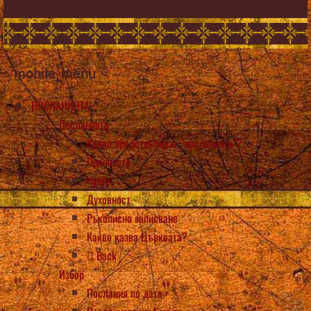
mobile_menu
ПОСЛАНИЯТА
Посланията
Какво представляват “посланията”?
Прочетете
Чуйте
Духовност
Ръкописно записване
Какво казва Църквата?
Back
Избор
Послания по дата