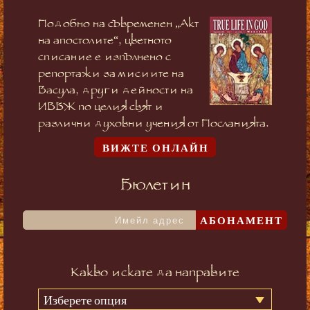
Подобно на съвременен „Акт
на апостолите“, цветното
списание е изпълнено с
репортажи за мисиите на
Васула, други дейности на
ИВБЖ по целия свят и
различни духовни учения от Посланията.
ВИЖТЕ ОНЛАЙН
Бюлетин
АБОНАМЕНТ
Какво искате да направите
Изберете опция