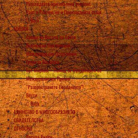
Разгледайте оригиналния ръкопис
Раят е Реален, но и Преизподнята също
Back
МИСИЯ
Срещи на Васула по Света
Вселенски Поклонения
Международни Оттегляния
Групи за Молитва
Бет Мириам – Помощ за Нуждаещите се
Междурелигиен Призив
“Разпространете Посланията”!
Вести
Back
ЕДИНСТВО В МНОГООБРАЗИЕТО
СВИДЕТЕЛСТВА
ОТНОСНО
Васула Риден