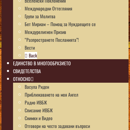
Вселенски Поклонения
Международни Оттегляния
Групи за Молитва
Бет Мириам – Помощ за Нуждаещите се
Междурелигиен Призив
“Разпространете Посланията”!
Вести
Back
ЕДИНСТВО В МНОГООБРАЗИЕТО
СВИДЕТЕЛСТВА
ОТНОСНО
Васула Риден
Приближаването на моя Ангел
Радио ИВБЖ
Списание ИВБЖ
Снимки и Видео
Отговори на често задавани въпроси