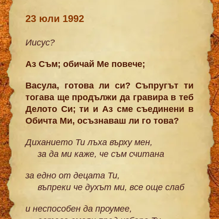
23 юли 1992
Иисус?
Аз Съм; обичай Ме повече;
Васула, готова ли си? Съпругът ти
тогава ще продължи да гравира в теб
Делото Си; ти и Аз сме съединени в
Обичта Ми, осъзнаваш ли го това?
Диханието Ти лъха върху мен,
за да ми каже, че съм считана
за едно от децата Ти,
въпреки че духът ми, все още слаб
и неспособен да проумее,