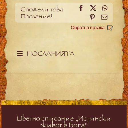
Facebook
X
WhatsA
Сподели това
Послание!
Pinterest
Meйл
Обратна връзка
ПОСЛАНИЯТА
Цветно списание „Истински
живот в Бога“