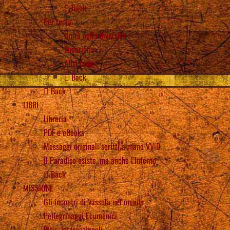
Back
Per tema
Unità nella diversità
Eucaristia
Altri temi
Back
Back
LIBRI
Libreria
PDF e eBooks
Messaggi originali scritti a mano VViD
Il Paradiso esiste, ma anche l’Inferno
Back
MISSIONE
Gli incontri di Vassula nel mondo
Pellegrinaggi Ecumenici
Ritiri Internazionali