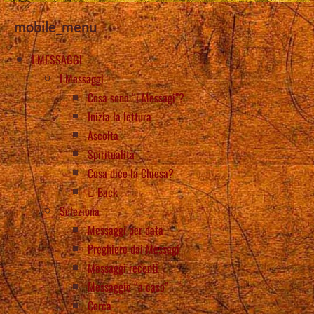
mobile_menu
I MESSAGGI
I Messaggi
Cosa sono “i Messagi”?
Inizia la lettura
Ascolta
Spiritualità
Cosa dice la Chiesa?
Back
Seleziona
Messaggi per data
Preghiere dai Messagi
Messaggi recenti
Messaggio “a caso”
Cerca