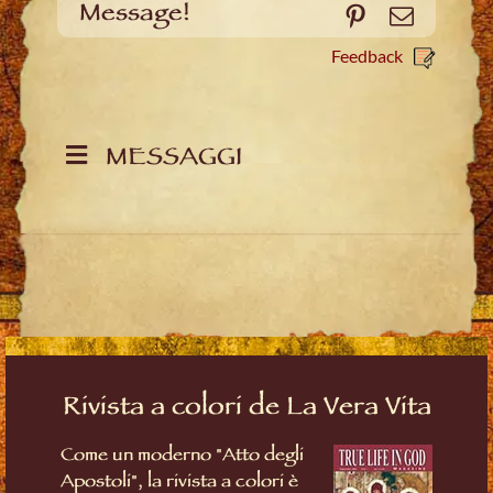
Message!
Pinterest
Email
Feedback
MESSAGGI
Rivista a colori de La Vera Vita
Come un moderno "Atto degli
Apostoli", la rivista a colori è