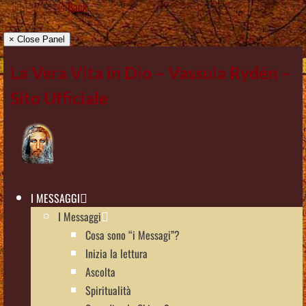
Back
× Close Panel
La Vera Vita in Dio – Vassula Rydén –
Sito Ufficiale
I MESSAGGI
I Messaggi
Cosa sono “i Messagi”?
Inizia la lettura
Ascolta
Spiritualità