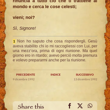
rinuncia a tutto ciò che ti trattiene al
mondo e cerca le cose celesti;
vieni; noi?
Sì, Signore!
Non ho saputo che cosa rispondergli. Gesù
1
aveva stabilito chi io mi raccogliessi con Lui, per
una mezz’ora, prima di ogni riunione. Ma quel
giorno ero in ritardo; avevo perciò molta premura
e volevo prepararmi anche per la riunione.
PRECEDENTE
INDICE
SUCCESSIVO
9 dicembre 1992
13 dicembre 1992
Facebook
X
WhatsA
Share this