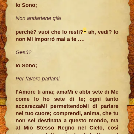
Io Sono;
Non andartene già!
1
perché? vuoi che Io resti?
ah, vedi? Io
non Mi imporrò mai a te ….
Gesù?
Io Sono;
Per favore parlami.
l’Amore ti ama; amaMi e abbi sete di Me
come Io ho sete di te; ogni tanto
accarezzaMi permettendoMi di parlare
nel tuo cuore; comprendi, anima, che tu
non sei destinata a questo mondo, ma
al Mio Stesso Regno nel Cielo, così