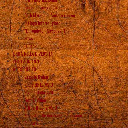
Gruppi di preghiera
Beth Myriam – Aiutare i poveri
Dialogo interreligioso
“Diffondete i Messaggi”!
News
Back
UNITÀ NELLA DIVERSITÀ
TESTIMONIANZE
A PROPOSITO
Vassula Rydén
Radio de La VViD
Rivista della VViD
Foto & Video
Altri siti della VViD
Risposte alle domande più comuni
Contatti