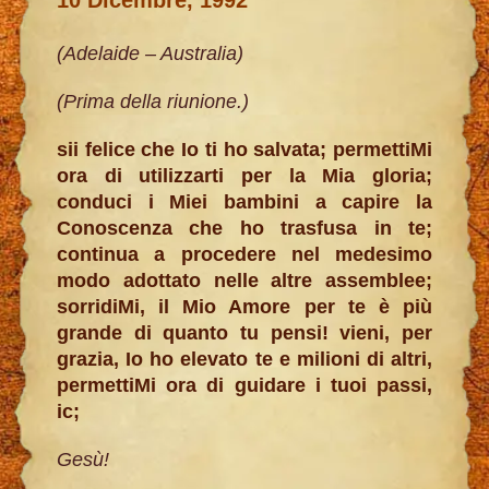
(Adelaide – Australia)
(Prima della riunione.)
sii felice che Io ti ho salvata; permettiMi
ora di utilizzarti per la Mia gloria;
conduci i Miei bambini a capire la
Conoscenza che ho trasfusa in te;
continua a procedere nel medesimo
modo adottato nelle altre assemblee;
sorridiMi, il Mio Amore per te è più
grande di quanto tu pensi! vieni, per
grazia, Io ho elevato te e milioni di altri,
permettiMi ora di guidare i tuoi passi,
ic;
Gesù!