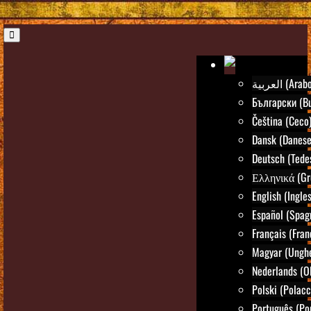
العربية (Arab
Български (Bu
Čeština (Ceco
Dansk (Danese
Deutsch (Tede
Ελληνικά (Gr
English (Ingle
Español (Spag
Français (Fran
Magyar (Ungh
Nederlands (O
Polski (Polacc
Português (Po